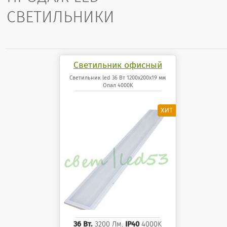
СВЕТИЛЬНИКИ
Светильник офисный
светодиодный 36 Вт
Светильник led 36 Вт 1200x200x19 мм
Опал 4000K
1200x200x19 мм Опал
панель 4000K
36 Вт.
3200 Лм.
IP40
4000K