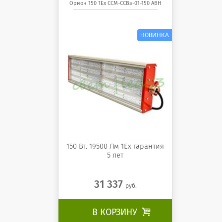
светодиодный
Орион 150 1Ex ССМ-ССВз-01-150 АВН
светильник Орион 150 1Ex
ССМ-ССВз-01-150 АВН
150 Вт. 19500 Лм 1Ех гарантия
5 лет
31 337
руб.
В КОРЗИНУ
