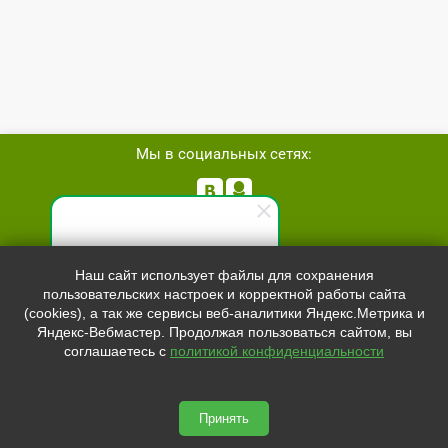
Мы в социальных сетях:


Телефон:
+7 (8162)
554801
Специалист по продажам
Наш сайт использует файлы для сохранения
+7 (952)
4829892
пользовательских настроек и корректной работы сайта
Здравствуйте! Готов(-а)
sale@svetled53.ru
(cookies), а так же сервисы веб-аналитики Яндекс.Метрика и
помочь вам. Напишите мне,
Яндекс-Вебмастер. Продолжая пользоваться сайтом, вы
если у вас появятся вопросы.
Адрес:
соглашаетесь с
политикой конфиденциальности
173021, Россия, Великий Новгород, ул.Нехинская, 59Б, офис
1.8
Принять
svetled53.ru © 2026