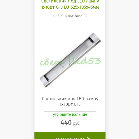
Светильник под LED лампу
1х10Вт G13 LU 625х105х45мм
IP40 СириусА
LU-600-1x10W-Base-PR
Светильник под LED лампу
1х10Вт G13
уточняйте наличие
440
руб.