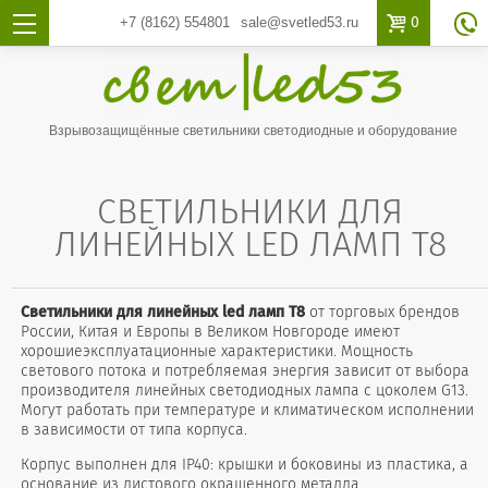

0
+7 (8162)
554801
sale@svetled53.ru

Взрывозащищённые светильники светодиодные и оборудование
СВЕТИЛЬНИКИ ДЛЯ
ЛИНЕЙНЫХ LED ЛАМП T8
Светильники для линейных led ламп T8
от торговых брендов
России, Китая и Европы в Великом Новгороде имеют
хорошиеэксплуатационные характеристики. Мощность
светового потока и потребляемая энергия зависит от выбора
производителя линейных светодиодных лампа с цоколем G13.
Могут работать при температуре и климатическом исполнении
в зависимости от типа корпуса.
Корпус выполнен для IP40: крышки и боковины из пластика, а
основание из листового окрашенного металла.