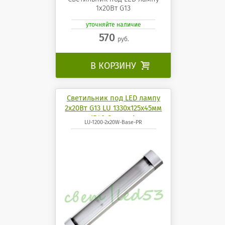
1х20Вт G13
уточняйте наличие
570
руб.
В КОРЗИНУ

Светильник под LED лампу
2х20Вт G13 LU 1330х125х45мм
IP40 СириусА
LU-1200-2x20W-Base-PR