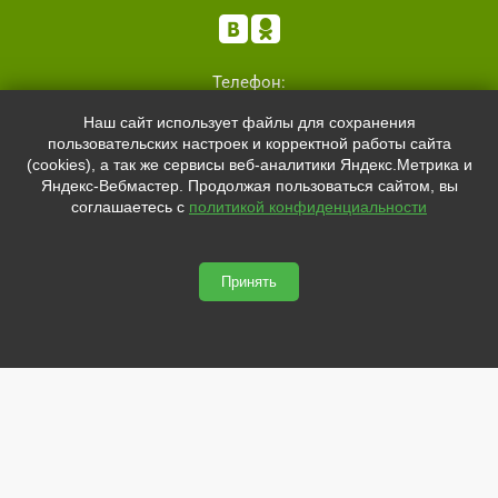


Телефон:
+7 (8162)
554801
Наш сайт использует файлы для сохранения
+7 (952)
4829892
пользовательских настроек и корректной работы сайта
sale@svetled53.ru
(cookies), а так же сервисы веб-аналитики Яндекс.Метрика и
Яндекс-Вебмастер. Продолжая пользоваться сайтом, вы
Адрес:
соглашаетесь с
политикой конфиденциальности
173021, Россия, Великий Новгород, ул.Нехинская, 59Б, офис
1.8
Принять
svetled53.ru © 2026
Сайт сделан по
сертификату качества Placemark