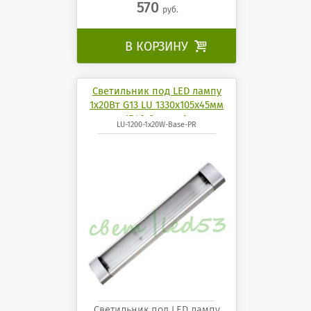
570
руб.
В КОРЗИНУ

Светильник под LED лампу
1х20Вт G13 LU 1330х105х45мм
IP40 СириусА
LU-1200-1x20W-Base-PR
Светильник под LED лампу