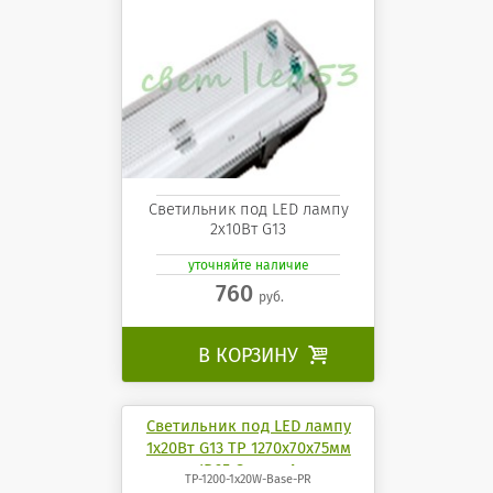
Светильник под LED лампу
2х10Вт G13
уточняйте наличие
760
руб.
В КОРЗИНУ

Светильник под LED лампу
1х20Вт G13 TP 1270х70х75мм
IP65 СириусА
TP-1200-1x20W-Base-PR