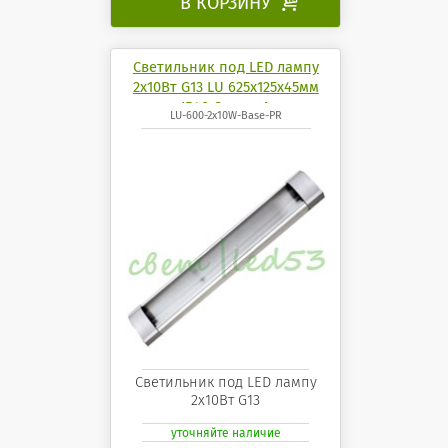
В КОРЗИНУ

Светильник под LED лампу
2х10Вт G13 LU 625х125х45мм
IP40 СириусА
LU-600-2x10W-Base-PR
Светильник под LED лампу
2х10Вт G13
уточняйте наличие