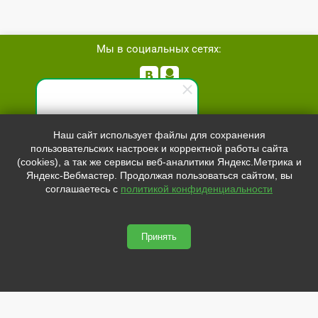
Мы в социальных сетях:


Телефон:
+7 (8162)
554801
Специалист по продажам
Наш сайт использует файлы для сохранения
+7 (952)
4829892
пользовательских настроек и корректной работы сайта
Здравствуйте! Готов(-а)
sale@svetled53.ru
(cookies), а так же сервисы веб-аналитики Яндекс.Метрика и
помочь вам. Напишите мне,
Яндекс-Вебмастер. Продолжая пользоваться сайтом, вы
если у вас появятся вопросы.
Адрес:
соглашаетесь с
политикой конфиденциальности
173021, Россия, Великий Новгород, ул.Нехинская, 59Б, офис
1.8
Принять
svetled53.ru © 2026
Сайт сделан по
сертификату качества Placemark