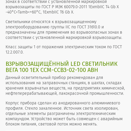
зонах в соответствии с установленной маркировкой
взрывозащиты по ГОСТ Р МЭК 60079.0-2011 1ExmbIIC T4 Gb X
-40°С<Tamb<+60°С, 1ExmbIIC T6 Gb X.
Светильники относятся к взрывозащищенному
электрооборудованию группы IIС по ГОСТ 31610.0 и
предназначены для применения во взрывоопасных зонах в
соответствии с установленной маркировкой взрывозащиты.
Класс защиты 1 от поражения электрическим током по ГОСТ
12.2.007.0.
ВЗРЫВОЗАЩИЩЁННЫЙ LED СВЕТИЛЬНИК
ВЕГА 100 1EX ССМ-ССВЗ-02-100 АВН
Данный осветительный прибор рекомендован для
использования на заправочных станциях, в шахтах, складах
хранения взрывчатых веществ, на предприятиях химической,
нефтеперерабатывающей, лакокрасочной промышленности.
Корпус прибора сделан из анодированного алюминиевого
профиля. Стекло закаленное. Источник света изолирован,
отдельные элементы разграничены электротехническим
компаундом. Устройство может быть совмещен с аварийным
блоком питания, световой поток можно менять.