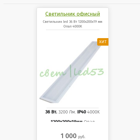
Светильник офисный
светодиодный 36 Вт
Светильник led 36 Вт 1200x200x19 мм
Опал 4000K
1200x200x19 мм Опал
панель 4000K
36 Вт.
3200 Лм.
IP40
4000K
1200x200x19мм
Опал
1 000
руб.