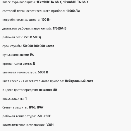
Класс взрывозащиты:
1ExmbIIC T4 Gb X, 1ExmbIIC T6 Gb X
световой поток осветительного прибора:
14000 Лм
потребляемая мощность:
100 Вт
диапазон рабочих напряжений:
176-264 В
рабочая сеть:
220 В 50 Гц
срок службы:
50 000-100 000 часов
пульсация:
менее 1%
кривая силы света:
Д
цветовая температура:
5000 К
цвет свечения осветительного прибора:
Нейтральный свет
индекс цветопередачи:
не менее 80
класс защиты:
1
Степень защиты:
IP65, IP67
рабочая температура:
-50...+50С
климатическое исполнение:
УХЛ1