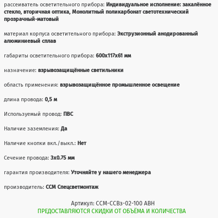
рассеиватель осветительного прибора:
Индивидуальное исполнение: закалённое
стекло, вторичная оптика, Монолитный поликарбонат светотехнический
прозрачный-матовый
материал корпуса осветительного прибора:
Экструзионный анодированный
алюминиевый сплав
габариты осветительного прибора:
600x117x61 мм
назначение:
взрывозащищённые светильники
область применения:
взрывозащищённое промышленное освещение
длина провода:
0,5 м
Используемый провод:
ПВС
Наличие заземления:
Да
Наличие кнопки вкл./выкл.:
Нет
Сечение провода:
3х0.75 мм
гарантия производителя:
Уточняйте у нашего менеджера
производитель:
ССМ Спецсветмонтаж
Артикул: ССМ-ССВз-02-100 АВН
ПРЕДОСТАВЛЯЮТСЯ СКИДКИ ОТ ОБЪЁМА И КОЛИЧЕСТВА