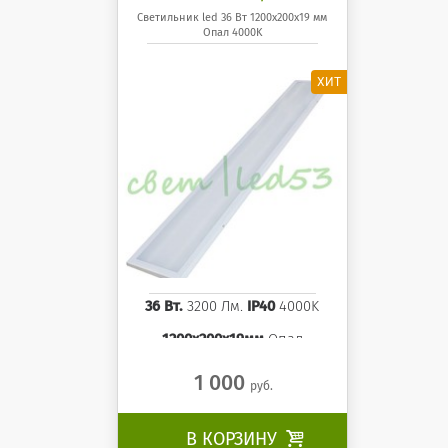
светодиодный 36 Вт
Светильник led 36 Вт 1200x200x19 мм
Опал 4000K
1200x200x19 мм Опал
панель 4000K
36 Вт.
3200 Лм.
IP40
4000K
1200x200x19мм
Опал
1 000
руб.
В КОРЗИНУ
