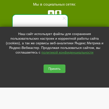
Мы в социальных сетях:


Телефон:
+7 (8162)
554801
Специалист по продажам
Наш сайт использует файлы для сохранения
+7 (952)
4829892
пользовательских настроек и корректной работы сайта
Здравствуйте! Готов(-а)
sale@svetled53.ru
(cookies), а так же сервисы веб-аналитики Яндекс.Метрика и
помочь вам. Напишите мне,
Яндекс-Вебмастер. Продолжая пользоваться сайтом, вы
если у вас появятся вопросы.
Адрес:
соглашаетесь с
политикой конфиденциальности
173021, Россия, Великий Новгород, ул.Нехинская, 59Б, офис
1.8
Принять
svetled53.ru © 2026
Сайт сделан по
сертификату качества Placemark