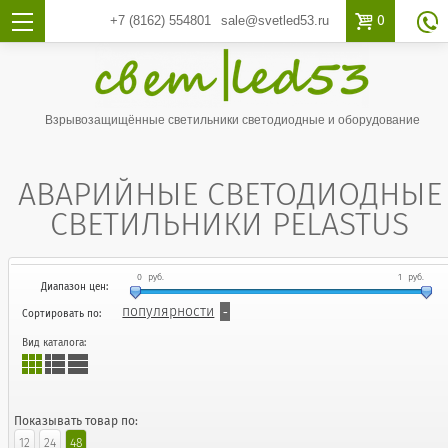

0
+7 (8162)
554801
sale@svetled53.ru

Взрывозащищённые светильники светодиодные и оборудование
АВАРИЙНЫЕ СВЕТОДИОДНЫЕ
СВЕТИЛЬНИКИ PELASTUS
0
руб.
1
руб.
Диапазон цен:
популярности
Сортировать по:
Вид каталога:
Показывать товар по:
12
24
48