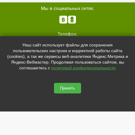
Мы в социальных сетях:


Телефон:
+7 (8162)
554801
Наш сайт использует файлы для сохранения
+7 (952)
4829892
пользовательских настроек и корректной работы сайта
sale@svetled53.ru
(cookies), а так же сервисы веб-аналитики Яндекс.Метрика и
Яндекс-Вебмастер. Продолжая пользоваться сайтом, вы
Адрес:
соглашаетесь с
политикой конфиденциальности
173021, Россия, Великий Новгород, ул.Нехинская, 59Б, офис
1.8
Принять
svetled53.ru © 2026
Сайт сделан по
сертификату качества Placemark