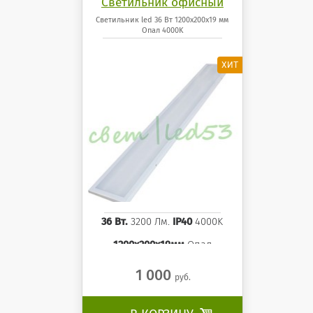
Светильник офисный
светодиодный 36 Вт
Светильник led 36 Вт 1200x200x19 мм
Опал 4000K
1200x200x19 мм Опал
панель 4000K
36 Вт.
3200 Лм.
IP40
4000K
1200x200x19мм
Опал
1 000
руб.