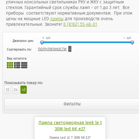
уличных консольных светильниках РКУ и ЖКУ с защитным
стеклом. Гарантийный срок службы ламп - от 1 до 3 лет. Все
приборы соответствуют нормативным документам. При этом
цены на мощные LED
лампы
для производств очень
привлекательные. Звоните!
8 (8162) 55-48-01
0
руб.
1
руб.
Диапазон цен:
популярности
Сортировать по:
Вид каталога:
Показывать товар по:
12
24
48
ФИЛЬТРЫ
Лампа светодиодная leek le t
30W led 6K e27
Лампа Led LE T 30W 6K E27