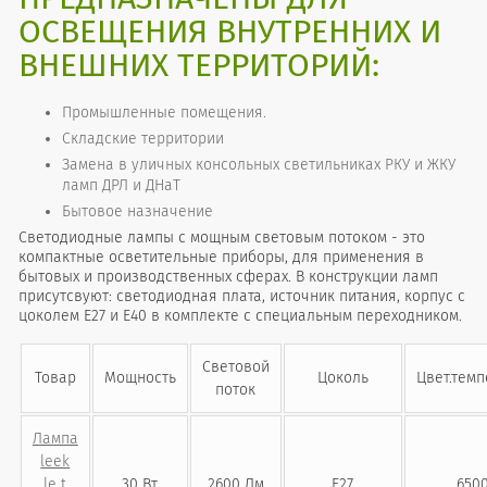
ОСВЕЩЕНИЯ ВНУТРЕННИХ И
ВНЕШНИХ ТЕРРИТОРИЙ:
Промышленные помещения.
Складские территории
Замена в уличных консольных светильниках РКУ и ЖКУ
ламп ДРЛ и ДНаТ
Бытовое назначение
Светодиодные лампы с мощным световым потоком - это
компактные осветительные приборы, для применения в
бытовых и производственных сферах. В конструкции ламп
присутсвуют: светодиодная плата, источник питания, корпус с
цоколем Е27 и Е40 в комплекте с специальным переходником.
Световой
Товар
Мощность
Цоколь
Цвет.тем
поток
Лампа
leek
le t
30 Вт
2600 Лм
Е27
6500