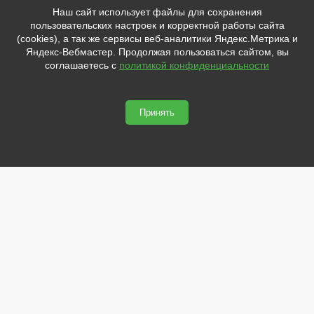
+7 (8162)
554801
Наш сайт использует файлы для сохранения
+7 (952)
4829892
пользовательских настроек и корректной работы сайта
sale@svetled53.ru
(cookies), а так же сервисы веб-аналитики Яндекс.Метрика и
Яндекс-Вебмастер. Продолжая пользоваться сайтом, вы
Адрес:
соглашаетесь с
политикой конфиденциальности
173021, Россия, Великий Новгород, ул.Нехинская, 59Б, офис
1.8
Принять
svetled53.ru © 2026
Сайт сделан по
сертификату качества Placemark