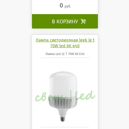
0
руб.
В КОРЗИНУ

Лампа светодиодная leek le t
70W led 6K e40
Лампа Led LE T 70W 6K E40