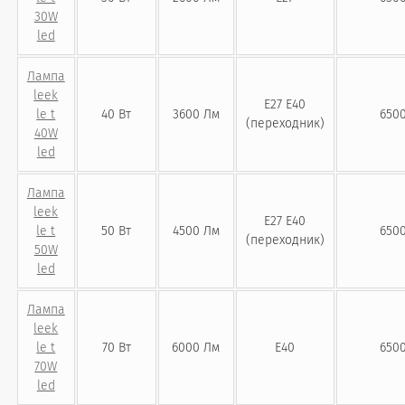
30W
led
Лампа
leek
Е27 Е40
le t
40 Вт
3600 Лм
6500
(переходник)
40W
led
Лампа
leek
Е27 Е40
le t
50 Вт
4500 Лм
6500
(переходник)
50W
led
Лампа
leek
le t
70 Вт
6000 Лм
Е40
6500
70W
led