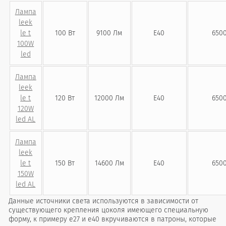
Лампа
leek
le t
100 Вт
9100 Лм
Е40
6500
100W
led
Лампа
leek
le t
120 Вт
12000 Лм
Е40
6500
120W
led AL
Лампа
leek
le t
150 Вт
14600 Лм
Е40
6500
150W
led AL
Данные источники света используются в зависимости от
существующего крепления цоколя имеющего специальную
форму, к примеру е27 и е40 вкручиваются в патроны, которые