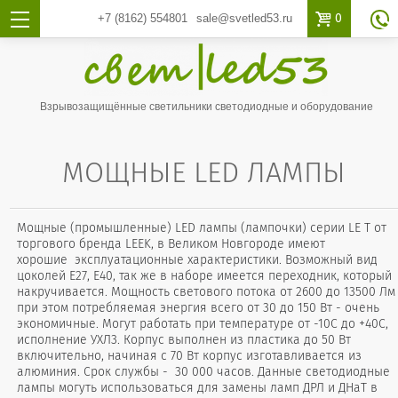

0
+7 (8162)
554801
sale@svetled53.ru

Взрывозащищённые светильники светодиодные и оборудование
МОЩНЫЕ LED ЛАМПЫ
Мощные (промышленные) LED лампы (лампочки) серии LE T от
торгового бренда LEEK, в Великом Новгороде имеют
хорошие эксплуатационные характеристики. Возможный вид
цоколей Е27, Е40, так же в наборе имеется переходник, который
накручивается. Мощность светового потока от 2600 до 13500 Лм
при этом потребляемая энергия всего от 30 до 150 Вт - очень
экономичные. Могут работать при температуре от -10С до +40С,
исполнение УХЛ3. Корпус выполнен из пластика до 50 Вт
включительно, начиная с 70 Вт корпус изготавливается из
алюминия. Срок службы - 30 000 часов. Данные светодиодные
лампы могуть использоваться для замены ламп ДРЛ и ДНаТ в