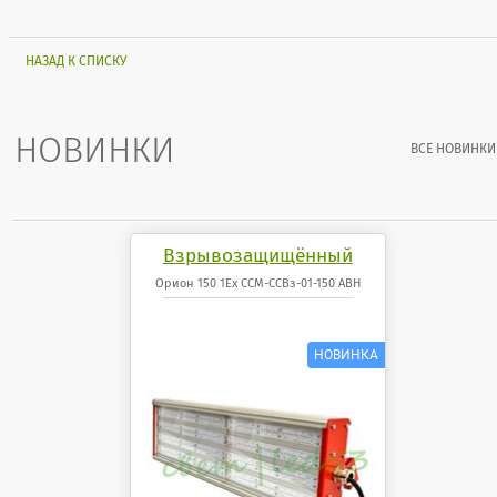
НАЗАД К СПИСКУ
НОВИНКИ
ВСЕ НОВИНКИ
Взрывозащищённый
светодиодный
Орион 150 1Ex ССМ-ССВз-01-150 АВН
светильник Орион 150 1Ex
ССМ-ССВз-01-150 АВН