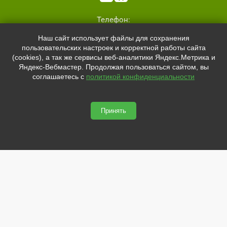
Телефон:
+7 (8162)
554801
Наш сайт использует файлы для сохранения
+7 (952)
4829892
пользовательских настроек и корректной работы сайта
sale@svetled53.ru
(cookies), а так же сервисы веб-аналитики Яндекс.Метрика и
Яндекс-Вебмастер. Продолжая пользоваться сайтом, вы
Адрес:
соглашаетесь с
политикой конфиденциальности
173021, Россия, Великий Новгород, ул.Нехинская, 59Б, офис
1.8
Принять
svetled53.ru © 2026
Сайт сделан по
сертификату качества Placemark