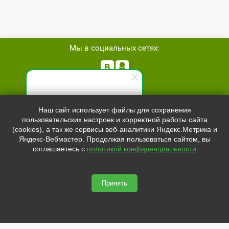
Мы в социальных сетях:


Телефон:
+7 (8162)
554801
Специалист по продажам
Наш сайт использует файлы для сохранения
+7 (952)
4829892
пользовательских настроек и корректной работы сайта
Здравствуйте! Готов(-а)
sale@svetled53.ru
(cookies), а так же сервисы веб-аналитики Яндекс.Метрика и
помочь вам. Напишите мне,
Яндекс-Вебмастер. Продолжая пользоваться сайтом, вы
если у вас появятся вопросы.
Адрес:
соглашаетесь с
политикой конфиденциальности
173021, Россия, Великий Новгород, ул.Нехинская, 59Б, офис
1.8
Принять
svetled53.ru © 2026
Сайт сделан по
сертификату качества Placemark