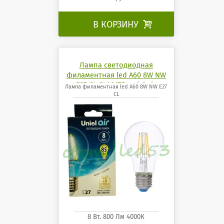
В КОРЗИНУ

Лампа светодиодная
филаментная led A60 8W NW
E27 CL GLA01TR uniel air
Лампа филаментная led A60 8W NW E27
CL
8 Вт. 800 Лм 4000К