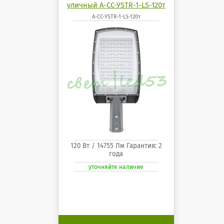
уличный А-СС-УSTR-1-LS-120т
А-СС-УSTR-1-LS-120т
120 Вт / 14755 Лм Гарантия: 2
года
уточняйте наличие