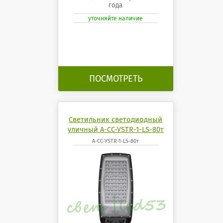
года
уточняйте наличие
ПОСМОТРЕТЬ
Светильник светодиодный
уличный А-СС-УSTR-1-LS-80т
А-СС-УSTR-1-LS-80т