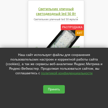
Светильник уличный
светодиодный led 50 Вт
мульти линза консольный
Светильник уличный led 50 мульти
Наш сайт использует файлы для сохранения
пользовательских настроек и корректной работы сайта
(cookies), а так же сервисы веб-аналитики Яндекс.Метрика и
Яндекс-Вебмастер. Продолжая пользоваться сайтом, вы
соглашаетесь с
политикой конфиденциальности
50Вт. 5000Лм. IP65
КССШ светильник led "Мульти
Принять
SMD"
ПРЕДОСТАВЛЯЮТСЯ СКИДКИ ОТ
ОБЪЁМА И КОЛИЧЕСТВА
1 230