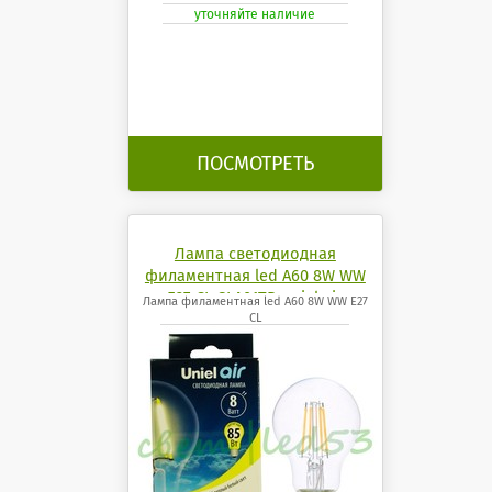
уточняйте наличие
ПОСМОТРЕТЬ
Лампа светодиодная
филаментная led A60 8W WW
E27 CL GLA01TR uniel air
Лампа филаментная led A60 8W WW E27
CL