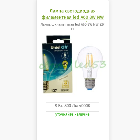
Лампа светодиодная
филаментная led A60 8W NW
E27 CL GLA01TR uniel air
Лампа филаментная led A60 8W NW E27
CL
8 Вт. 800 Лм 4000К
уточняйте наличие