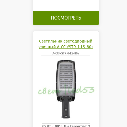
ПОСМОТРЕТЬ
Светильник светодиодный
уличный А-СС-УSTR-1-LS-80т
А-СС-УSTR-1-LS-80т
80 Вт / 9915 Лм Гарантия: 2