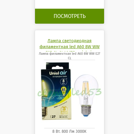
ПОСМОТРЕТЬ
Лампа светодиодная
филаментная led A60 8W WW
E27 CL GLA01TR uniel air
Лампа филаментная led A60 8W WW E27
CL
8 Вт. 800 Лм 3000К