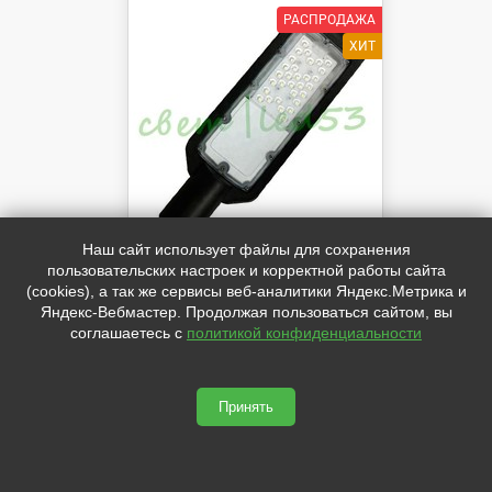
Наш сайт использует файлы для сохранения
50Вт. 5000Лм. IP65
пользовательских настроек и корректной работы сайта
КССШ светильник led "Мульти
(cookies), а так же сервисы веб-аналитики Яндекс.Метрика и
SMD"
Яндекс-Вебмастер. Продолжая пользоваться сайтом, вы
ПРЕДОСТАВЛЯЮТСЯ СКИДКИ ОТ
соглашаетесь с
политикой конфиденциальности
ОБЪЁМА И КОЛИЧЕСТВА
1 230
руб.
Принять
В КОРЗИНУ
