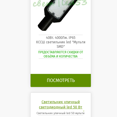
40Вт. 4000Лм. IP65
КССШ светильник led "Мульти
SMD"
ПРЕДОСТАВЛЯЮТСЯ СКИДКИ ОТ
ОБЪЁМА И КОЛИЧЕСТВА
ПОСМОТРЕТЬ
Светильник уличный
светодиодный led 50 Вт
мульти линза консольный
Светильник уличный led 50 мульти