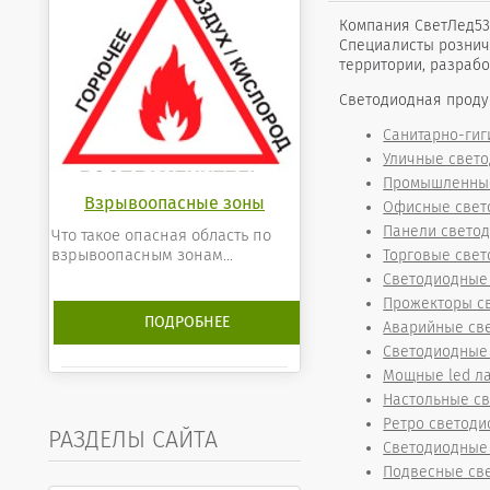
Компания СветЛед53
Специалисты рознич
территории, разраб
Светодиодная проду
Санитарно-ги
Уличные свет
Промышленные
Взрывоопасные зоны
Офисные свет
Панели свето
Что такое опасная область по
взрывоопасным зонам...
Торговые свет
Светодиодные
Прожекторы с
ПОДРОБНЕЕ
Аварийные св
Светодиодные
Мощные led л
Настольные с
Ретро светоди
РАЗДЕЛЫ САЙТА
Светодиодные 
Подвесные све