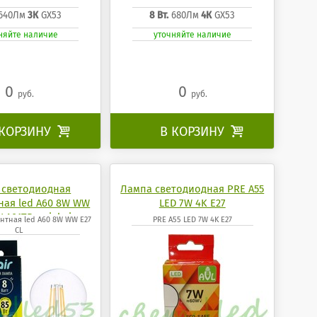
640Лм
3К
GX53
8 Вт.
680Лм
4К
GX53
няйте наличие
уточняйте наличие
0
0
руб.
руб.
 КОРЗИНУ

В КОРЗИНУ

 светодиодная
Лампа светодиодная PRE A55
ая led A60 8W WW
LED 7W 4K E27
GLA01TR uniel air
нтная led A60 8W WW E27
PRE A55 LED 7W 4K E27
CL