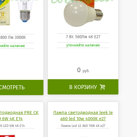
7 Вт. 560Лм 4К Е27
. 800 Лм 3000К
уточняйте наличие
няйте наличие
0
руб.
В КОРЗИНУ

СМОТРЕТЬ
тодиодная PRE CK
Лампа светодиодная leek le
D 6W 4K E14
a60 led 10w 4000K e27
K LED 6W 4K E14
Лампа Led LE A60 10W 4K e27