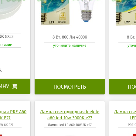
6К
GX53
8 Вт. 800 Лм 4000К
8 Вт
наличие
уточняйте наличие
уточ
б.
ЗИНУ

ПОСМОТРЕТЬ
ПО
дная PRE A60
Лампа светодиодная leek le
Лампа све
K E27
a60 led 10w 3000K e27
LE
0W 6K E27
Лампа Led LE A60 10W 3K e27
PRE C