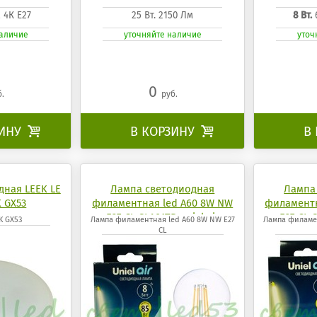
м 4К Е27
25 Вт. 2150 Лм
8 Вт.
наличие
уточняйте наличие
уточ
0
б.
руб.
ЗИНУ

В КОРЗИНУ

В
дная LEEK LE
Лампа светодиодная
Лампа
 GX53
филаментная led A60 8W NW
филаментн
E27 CL GLA01TR uniel air
E27 CL 
K GX53
Лампа филаментная led A60 8W NW E27
Лампа филаме
CL