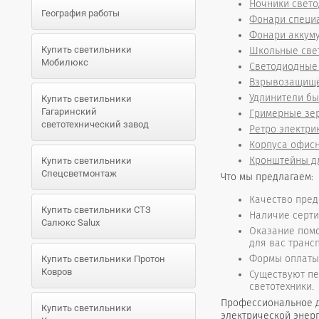
Ночники свет
География работы
Фонари специ
Фонари аккум
Купить светильники
Школьные све
Мобилюкс
Светодиодные 
Взрывозащищё
Удлинители б
Купить светильники
Гагаринский
Гримерные зе
светотехнический завод
Ретро электри
Корпуса офисн
Кронштейны д
Купить светильники
Спецсветмонтаж
Что мы предлагаем:
Качество пред
Купить светильники СТЗ
Наличие серти
Салюкс Salux
Оказание помо
для вас транс
Формы оплаты 
Купить светильники Протон
Ковров
Существуют пе
светотехники.
Профессиональное д
Купить светильники
электрической энерг