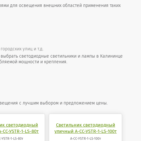
лями для освещения внешних областей применения таких
ородских улиц и т.д.
выбрать светодиодные светильники и лампы в Калининце
бляемой мощности и крепления.
свещения с лучшим выбором и предложением цены.
ик светодиодный
Светильник светодиодный
-СС-УSTR-1-LS-80т
уличный А-СС-УSTR-1-LS-100т
С-УSTR-1-LS-80т
А-СС-УSTR-1-LS-100т