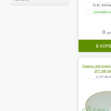
10 Вт. 850Л
уточняйте 
0
ру
В КОР
Лампа светодио
SPT 8W 6K
LE SPT 8W 6