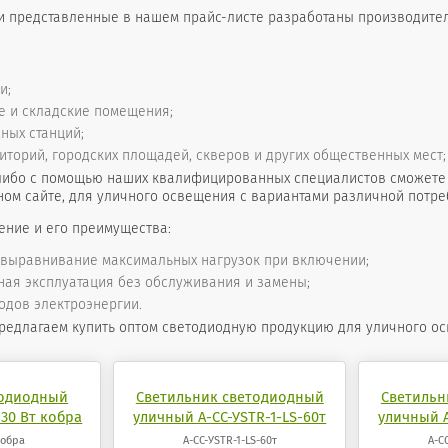
и представленные в нашем прайс-листе разработаны производите
и;
 и складские помещения;
ных станций;
торий, городских площадей, скверов и других общественных мест; г
либо с помощью наших квалифицированных специалистов сможете 
ом сайте, для уличного освещения с вариантами различной потре
ение и его преимущества:
 выравнивание максимальных нагрузок при включении;
ая эксплуатация без обслуживания и замены;
одов электроэнергии.
редлагаем купить оптом светодиодную продукцию для уличного о
тодиодный
Светильник светодиодный
Светильн
30 Вт кобра
уличный А-СС-УSTR-1-LS-60т
уличный А
кобра
А-СС-УSTR-1-LS-60т
А-С