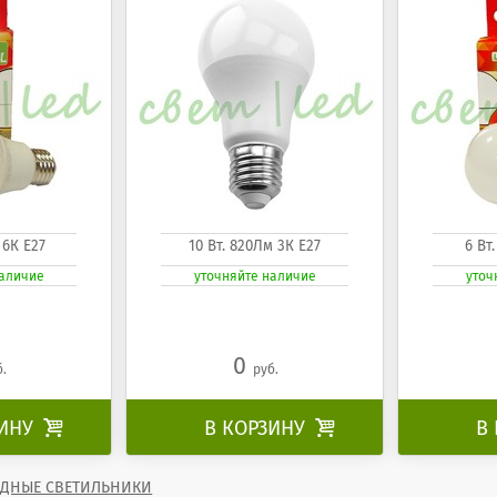
 6К Е27
10 Вт. 820Лм 3К Е27
6 Вт
наличие
уточняйте наличие
уточ
0
б.
руб.
ЗИНУ

В КОРЗИНУ

В
ДНЫЕ СВЕТИЛЬНИКИ