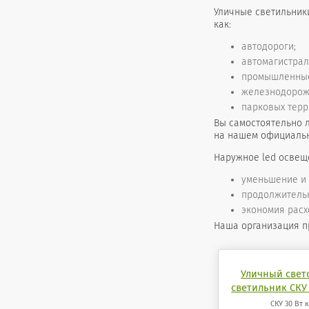
Уличные светильник
как:
автодороги;
автомагистрал
промышленные
железнодорож
парковых терри
Вы самостоятельно 
на нашем официальн
Наружное led освещ
уменьшение и
продолжительн
экономия расх
Наша организация п
Уличный све
светильник СКУ 
СКУ 30 Вт 