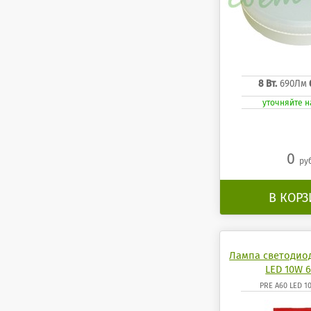
8 Вт.
690Лм
уточняйте 
0
ру
В КОР
Лампа светодио
LED 10W 6
PRE A60 LED 1