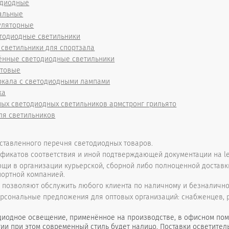
одиодные
альные
уляторные
тодиодные светильники
светильники для спортзала
нные светодиодные светильники
ытовые
ркала с светодиодными лампами
ка
ых светодиодных светильников армстронг грильято
ля светильников
ставленного перечня светодиодных товаров.
фикатов соответствия и иной подтверждающей документации на le
щи в организации курьерской, сборной либо полноценной доставк
портной компанией.
позволяют обслужить любого клиента по наличному и безналично
рсональные предложения для оптовых организаций: снабженцев, ро
иодное освещение, применённое на производстве, в офисном пом
ии при этом современный стиль будет налицо. Поставки осветител