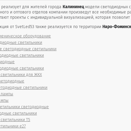
 реализует для жителей города
Калининец
модели светодиодных св
ного и оптового отделов компании произведут все необходимые 
отают проекты с индивидуальной визуализацией, которая позволит
кция от SvetLed53 также реализуется по территории
Наро-Фоминск
гиеническое оборудование
одиодные светильники
 светодиодные светильники
одиодные светильники
диодные
одиодные светильники
 светильники для ЖКХ
ветодиодные
етодиодные светильники
 лампы
ампы
ветильники светодиодные
одные светильники
светильники T5
тильники е27