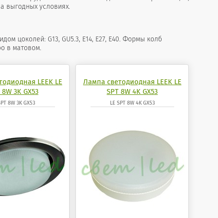
а выгодных условиях.
 цоколей: G13, GU5.3, Е14, Е27, Е40. Формы колб
о в матовом.
тодиодная LEEK LE
Лампа светодиодная LEEK LE
 8W 3K GX53
SPT 8W 4K GX53
SPT 8W 3K GX53
LE SPT 8W 4K GX53