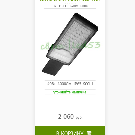
6500К
PRE LST LED 40W 6500К
40Вт. 4000Лм. IP65 КССШ
уточняйте наличие
2 060
руб.
В КОРЗИНУ
