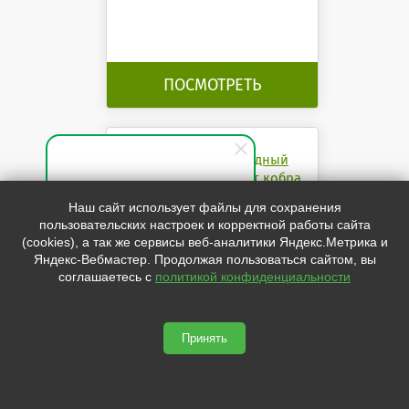
ПОСМОТРЕТЬ
Уличный светодиодный
светильник СКУ 50 Вт кобра
СКУ 50 Вт кобра
Специалист по продажам
Наш сайт использует файлы для сохранения
пользовательских настроек и корректной работы сайта
Здравствуйте! Готов(-а)
(cookies), а так же сервисы веб-аналитики Яндекс.Метрика и
помочь вам. Напишите мне,
Яндекс-Вебмастер. Продолжая пользоваться сайтом, вы
если у вас появятся вопросы.
соглашаетесь с
политикой конфиденциальности
Принять