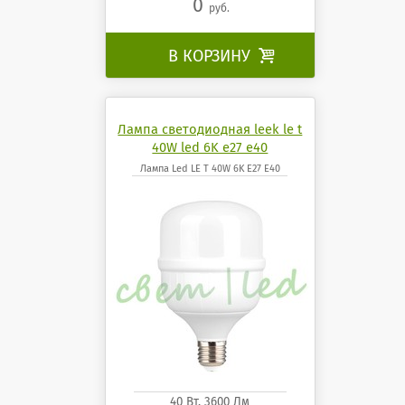
0
руб.
В КОРЗИНУ

Лампа светодиодная leek le t
40W led 6K e27 e40
Лампа Led LE T 40W 6K E27 E40
40 Вт. 3600 Лм