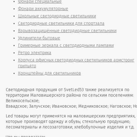
Фонари специальные
Фонари аккумуляторные
Школьные светодиодные светильники
Светодиодные светильники для спортзала
Взрывозащищённые светодиодные светильники
Удлинители бытовые
Гримерные зеркала с светодиодными лампами
Ретро электрика
Корпуса офисных светодиодных светильников армстронг
грильято
Кронштейны для светильников
Светодиодная продукция от SvetLed53 также реализуется по
территории Маловишерского района по сельским поселениям:
Великосельское;
Взвадское; Залучское; Ивановское; Медниковское; Наговское; Н
Led товары могут применятся на маловишерских предприятиях,
которые производят одежду и обувь; стекольную продукцию;
лесоматериалы и лесозаготовки; хлебобулочные изделия и т.д.