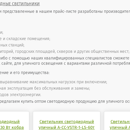
ДНЫЕ СВЕТИЛЬНИКИ
и представленные в нашем прайс-листе разработаны производите
и;
 и складские помещения;
ных станций;
торий, городских площадей, скверов и других общественных мест; г
либо с помощью наших квалифицированных специалистов сможете в
сайте, для уличного освещения с вариантами различной потребл
ение и его преимущества:
 выравнивание максимальных нагрузок при включении;
ая эксплуатация без обслуживания и замены;
одов электроэнергии.
редлагаем купить оптом светодиодную продукцию для уличного о
тодиодный
Светильник светодиодный
Светильн
30 Вт кобра
уличный А-СС-УSTR-1-LS-60т
уличный А