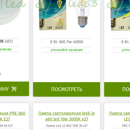
6К
GX53
8 Вт. 800 Лм 4000К
8 Вт
наличие
уточняйте наличие
уточ
б.
ЗИНУ

ПОСМОТРЕТЬ
ПО
дная PRE A60
Лампа светодиодная leek le
Лампа све
K E27
a60 led 10w 3000K e27
LE
0W 6K E27
Лампа Led LE A60 10W 3K e27
PRE C