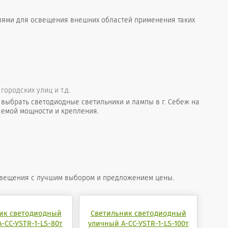
лями для освещения внешних областей применения таких
ородских улиц и т.д.
ыбрать светодиодные светильники и лампы в г. Себеж на
яемой мощности и крепления.
свещения с лучшим выбором и предложением цены.
ик светодиодный
Светильник светодиодный
-СС-УSTR-1-LS-80т
уличный А-СС-УSTR-1-LS-100т