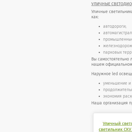
УЛИЧНЫЕ СВЕТОДИО
Уличные светильник
как:
автодороги;
автомагистрал
промышленные
железнодорож
парковых терри
Вы самостоятельно 
нашем официальном 
Наружное led освещ
уменьшение и
продолжительн
экономия расх
Наша организация п
Уличный све
светильник СКУ 