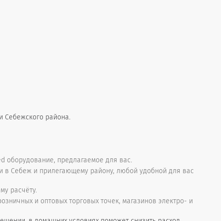
и Себежского района.
d оборудование, предлагаемое для вас.
и в Себеж и прилегающему району, любой удобной для вас
му расчёту.
зничных и оптовых торговых точек, магазинов электро- и
ещении, в домашних условиях поможет снизить расход