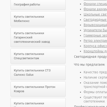
Фонари специ
География работы
Фонари аккум
Школьные све
Купить светильники
Светодиодные 
Мобилюкс
Взрывозащищё
Удлинители б
Купить светильники
Гримерные зе
Гагаринский
Ретро электри
светотехнический завод
Корпуса офисн
Кронштейны д
Купить светильники
Светодиодная продук
Спецсветмонтаж
Что мы предлагаем:
Купить светильники СТЗ
Качество пред
Салюкс Salux
Наличие серти
Оказание помо
транспортной 
Купить светильники Протон
Ковров
Формы оплаты 
Существуют пе
светотехники.
Купить светильники
Профессиональное д