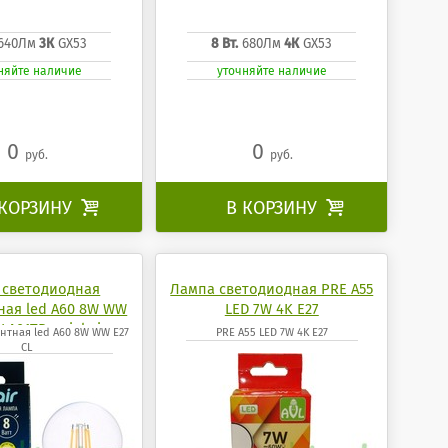
640Лм
3К
GX53
8 Вт.
680Лм
4К
GX53
няйте наличие
уточняйте наличие
0
0
руб.
руб.
 КОРЗИНУ

В КОРЗИНУ

 светодиодная
Лампа светодиодная PRE A55
ая led A60 8W WW
LED 7W 4K E27
GLA01TR uniel air
нтная led A60 8W WW E27
PRE A55 LED 7W 4K E27
CL