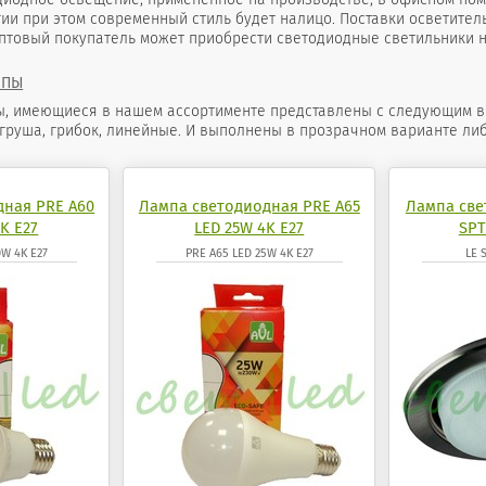
ии при этом современный стиль будет налицо. Поставки осветител
оптовый покупатель может приобрести светодиодные светильники н
МПЫ
 имеющиеся в нашем ассортименте представлены с следующим видом
 груша, грибок, линейные. И выполнены в прозрачном варианте либ
дная PRE A60
Лампа светодиодная PRE A65
Лампа све
K E27
LED 25W 4K E27
SPT
0W 4K E27
PRE A65 LED 25W 4K E27
LE 