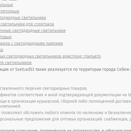
альные
уляторные
тодиодные светильники
светильники для спортзала
нные светодиодные светильники
ытовые
ркала с светодиодными лампами
ка
ых светодиодных светильников армстронг грильято
ля светильников
ция от SvetLed53 также реализуется по территории города Себеж 
ставленного перечня светодиодных товаров.
фикатов соответствия и иной подтверждающей документации на le
щи в организации курьерской, сборной либо полноценной доставк
компанией.
позволяют обслужить любого клиента по наличному и безналично
рсональные предложения для оптовых организаций: снабженцев, ро
иодное освещение, применённое на производстве, в офисном пом