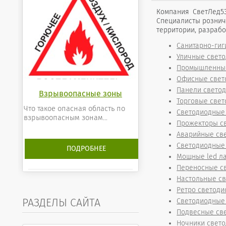
Компания СветЛед5
Специалисты рознич
территории, разраб
Санитарно-ги
Уличные свет
Промышленные
Офисные свет
Панели свето
Взрывоопасные зоны
Торговые свет
Что такое опасная область по
Светодиодные
взрывоопасным зонам...
Прожекторы с
Аварийные св
Светодиодные
ПОДРОБНЕЕ
Мощные led л
Переносные с
Настольные с
Ретро светоди
РАЗДЕЛЫ САЙТА
Светодиодные 
Подвесные све
Ночники свет