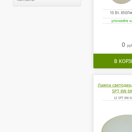
10 Вт. 850Л
уточняйте 
0
ру
В КОР
Лампа светодио
SPT 8W 6K
LE SPT 8W 6