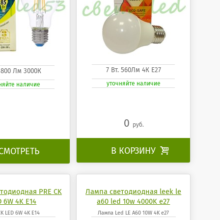
7 Вт. 560Лм 4К Е27
. 800 Лм 3000К
уточняйте наличие
няйте наличие
0
руб.
В КОРЗИНУ

СМОТРЕТЬ
тодиодная PRE CK
Лампа светодиодная leek le
D 6W 4K E14
a60 led 10w 4000K e27
K LED 6W 4K E14
Лампа Led LE A60 10W 4K e27