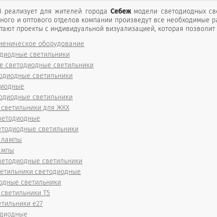
3 реализует для жителей города
Себеж
модели светодиодных све
ного и оптового отделов компании произведут все необходимые 
отают проекты с индивидуальной визуализацией, которая позволит
гиеническое оборудование
одиодные светильники
 светодиодные светильники
одиодные светильники
диодные
одиодные светильники
 светильники для ЖКХ
ветодиодные
етодиодные светильники
 лампы
ампы
ветодиодные светильники
ветильники светодиодные
одные светильники
светильники T5
тильники е27
одиодные