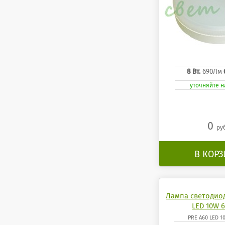
8 Вт.
690Лм
уточняйте 
0
ру
В КОР
Лампа светодио
LED 10W 6
PRE A60 LED 1