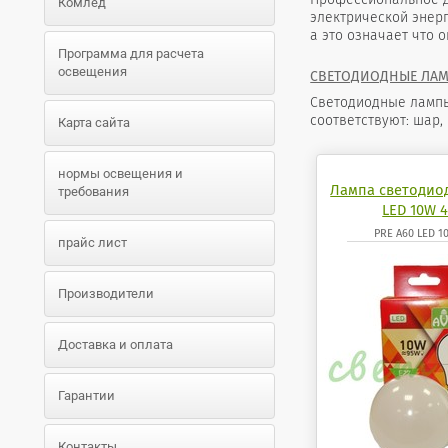
Комлед
электрической энерг
а это означает что 
Программа для расчета
освещения
СВЕТОДИОДНЫЕ ЛА
Светодиодные лампы,
соответствуют: шар,
Карта сайта
нормы освещения и
Лампа светодио
требования
LED 10W 4
PRE A60 LED 1
прайс лист
Производители
Доставка и оплата
Гарантии
Контакты