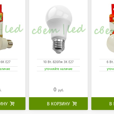
 6К Е27
10 Вт. 820Лм 3К Е27
6 Вт
наличие
уточняйте наличие
уточ
0
б.
руб.
ЗИНУ

В КОРЗИНУ

В