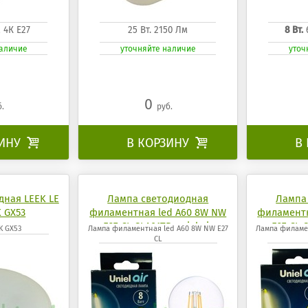
м 4К Е27
25 Вт. 2150 Лм
8 Вт.
наличие
уточняйте наличие
уточ
0
б.
руб.
ЗИНУ

В КОРЗИНУ

В
дная LEEK LE
Лампа светодиодная
Лампа
 GX53
филаментная led A60 8W NW
филаментн
E27 CL GLA01TR uniel air
E27 CL 
K GX53
Лампа филаментная led A60 8W NW E27
Лампа филаме
CL