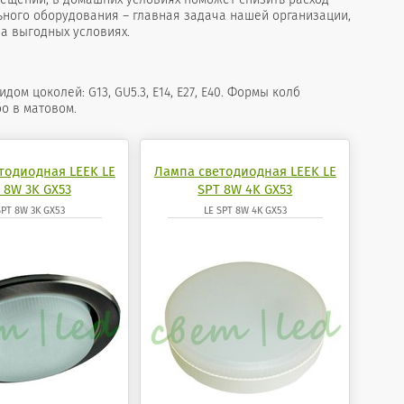
ьного оборудования – главная задача нашей организации,
а выгодных условиях.
 цоколей: G13, GU5.3, Е14, Е27, Е40. Формы колб
о в матовом.
тодиодная LEEK LE
Лампа светодиодная LEEK LE
 8W 3K GX53
SPT 8W 4K GX53
SPT 8W 3K GX53
LE SPT 8W 4K GX53