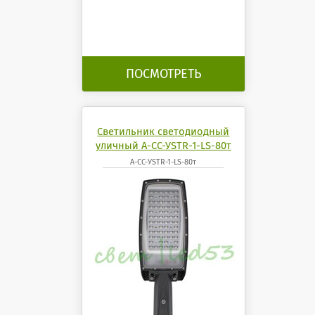
ПОСМОТРЕТЬ
Светильник светодиодный
уличный А-СС-УSTR-1-LS-80т
А-СС-УSTR-1-LS-80т