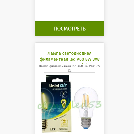
ПОСМОТРЕТЬ
Лампа светодиодная
филаментная led A60 8W WW
E27 CL GLA01TR uniel air
Лампа филаментная led A60 8W WW E27
CL