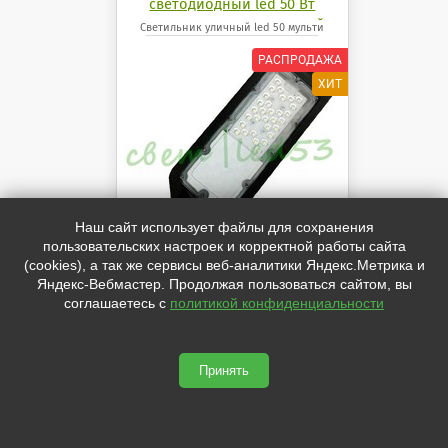
светодиодный led 50 Вт
мульти линза консольный
Светильник уличный led 50 мульти
Наш сайт использует файлы для сохранения
пользовательских настроек и корректной работы сайта
(cookies), а так же сервисы веб-аналитики Яндекс.Метрика и
Яндекс-Вебмастер. Продолжая пользоваться сайтом, вы
50Вт. 5000Лм. IP65
КССШ светильник led "Мульти
соглашаетесь с
политикой конфиденциальности
SMD"
ПРЕДОСТАВЛЯЮТСЯ СКИДКИ ОТ
ОБЪЁМА И КОЛИЧЕСТВА
Принять
1 230
руб.