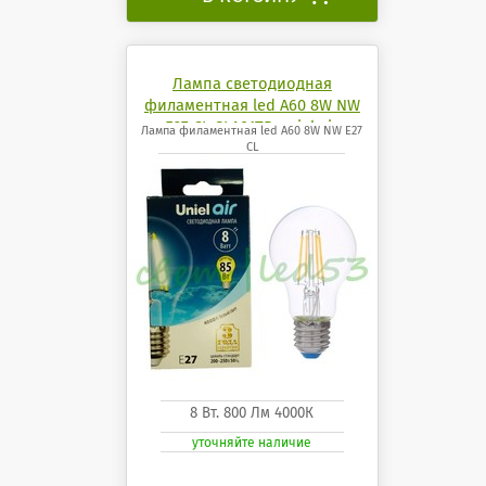
Лампа светодиодная
филаментная led A60 8W NW
E27 CL GLA01TR uniel air
Лампа филаментная led A60 8W NW E27
CL
8 Вт. 800 Лм 4000К
уточняйте наличие