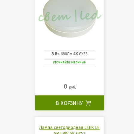
8 Вт.
680Лм
4К
GX53
уточняйте наличие
0
руб.
В КОРЗИНУ

Лампа светодиодная LEEK LE
SPT 8W 6K GX53