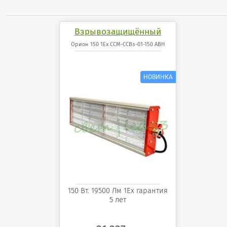
Взрывозащищённый
светодиодный
Орион 150 1Ex ССМ-ССВз-01-150 АВН
светильник Орион 150 1Ex
ССМ-ССВз-01-150 АВН
150 Вт. 19500 Лм 1Ех гарантия
5 лет