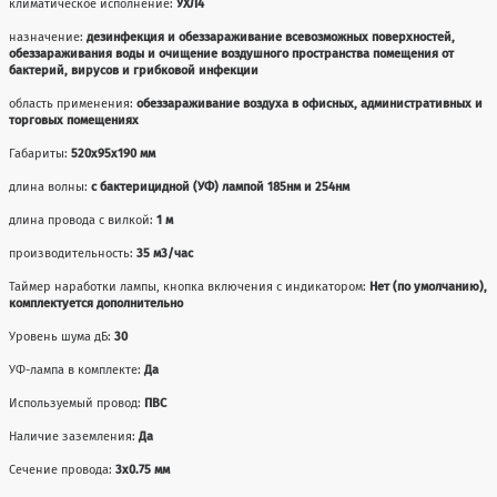
климатическое исполнение:
УХЛ4
назначение:
дезинфекция и обеззараживание всевозможных поверхностей,
обеззараживания воды и очищение воздушного пространства помещения от
бактерий, вирусов и грибковой инфекции
область применения:
обеззараживание воздуха в офисных, административных и
торговых помещениях
Габариты:
520x95x190 мм
длина волны:
с бактерицидной (УФ) лампой 185нм и 254нм
длина провода с вилкой:
1 м
производительность:
35 м3/час
Таймер наработки лампы, кнопка включения с индикатором:
Нет (по умолчанию),
комплектуется дополнительно
Уровень шума дБ:
30
УФ-лампа в комплекте:
Да
Используемый провод:
ПВС
Наличие заземления:
Да
Сечение провода:
3х0.75 мм