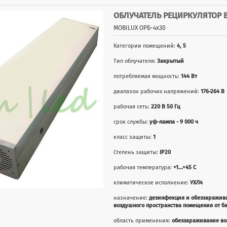
ОБЛУЧАТЕЛЬ РЕЦИРКУЛЯТОР 
MOBILUX ОРБ-4x30
Категории помещений:
4, 5
Тип облучателя:
Закрытый
потребляемая мощность:
144 Вт
диапазон рабочих напряжений:
176-264 В
рабочая сеть:
220 В 50 Гц
срок службы:
уф-лампа - 9 000 ч
класс защиты:
1
Степень защиты:
IP20
рабочая температура:
+1...+45 С
климатическое исполнение:
УХЛ4
назначение:
дезинфекция и обеззаражив
воздушного пространства помещения от б
область применения:
обеззараживание во