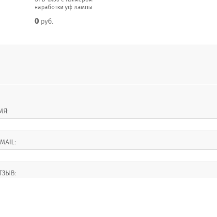
наработки уф лампы
0
руб.
МЯ:
-MAIL:
ТЗЫВ: