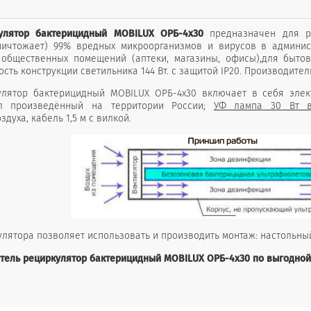
улятор бактерицидный MOBILUX ОРБ-4x30
предназначен для р
ничтожает) 99% вредных микроорганизмов и вирусов в админис
общественных помещений (аптеки, магазины, офисы),для бытово
ть конструкции светильника 144 Вт. с защитой IP20. Производитель
улятор бактерицидный MOBILUX ОРБ-4x30 включает в себя элек
л произведённый на территории России;
УФ лампа 30 Вт в
духа, кабель 1,5 м с вилкой.
лятора позволяет использовать и производить монтаж: настольны
атель рециркулятор бактерицидный MOBILUX ОРБ-4x30 по выгодной