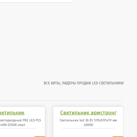
ВСЕ ХИТЫ, ЛИДЕРЫ ПРОДАЖ LED СВЕТИЛЬНИКИ
ветильник
Светильник армстронг
иодный PRE LED
светодиодный 36 Вт
светодиодный PRE LED PLS
Светильник led 36 Вт 595x595x19 мм
40W 6500K опал
4000K
40W 6500K опал
595x595x19 мм панель
4000K