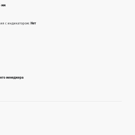
5 мм
ния с индикатором:
Нет
шего менеджера