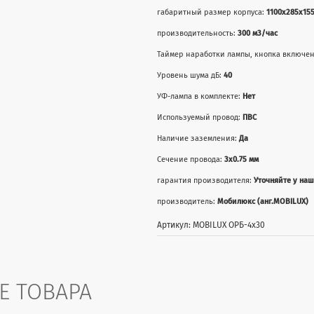
габаритный размер корпуса:
1100х285х15
производительность:
300 м3/час
Таймер наработки лампы, кнопка включе
Уровень шума дБ:
40
УФ-лампа в комплекте:
Нет
Используемый провод:
ПВС
Наличие заземления:
Да
Сечение провода:
3х0.75 мм
гарантия производителя:
Уточняйте у на
производитель:
Мобилюкс (анг.MOBILUX)
Артикул: MOBILUX ОРБ-4x30
Е ТОВАРА