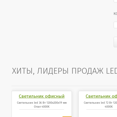
К
ХИТЫ, ЛИДЕРЫ ПРОДАЖ LE
Светильник офисный
Светильник о
светодиодный 36 Вт
светодиодный
Светильник led 36 Вт 1200x200x19 мм
Светильник led 72 Вт 12
Опал 4000K
4000K
1200x200x19 мм Опал
1200x200x19 мм
панель 4000K
4000K