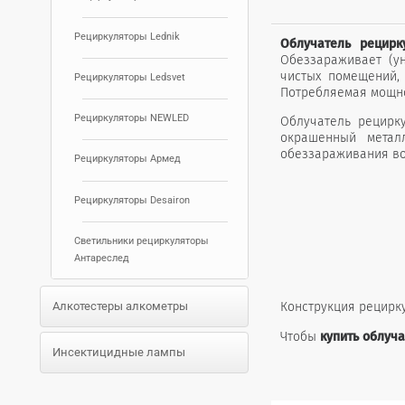
Рециркуляторы Lednik
Облучатель рецирк
Обеззараживает (у
чистых помещений, 
Рециркуляторы Ledsvet
Потребляемая мощнос
Рециркуляторы NEWLED
Облучатель рецирк
окрашенный метал
обеззараживания воз
Рециркуляторы Армед
Рециркуляторы Desairon
Светильники рециркуляторы
Антареслед
Алкотестеры алкометры
Конструкция рецирку
Чтобы
купить облуч
Инсектицидные лампы