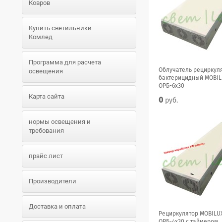
Ковров
Купить светильники
Комлед
Программа для расчета
Облучатель рециркул
освещения
бактерицидный MOBIL
ОРБ-6x30
Карта сайта
0
руб.
нормы освещения и
требования
прайс лист
Производители
Доставка и оплата
Рециркулятор MOBILU
ОРБ-4x30 с таймером