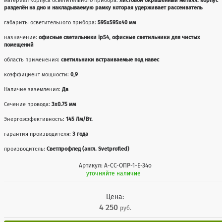
материал корпуса осветительного прибора:
листовой окрашенный металл: корпус
разделён на дно и накладываемую рамку которая удерживает рассеиватель
габариты осветительного прибора:
595х595х40 мм
назначение:
офисные светильники ip54, офисные светильники для чистых
помещений
область применения:
светильники встраиваемые под навес
коэффициент мощности:
0,9
Наличие заземления:
Да
Сечение провода:
3х0.75 мм
Энергоэффективность:
145 Лм/Вт.
гарантия производителя:
3 года
производитель:
Светпрофлед (англ. Svetprofled)
Артикул: А-СС-ОПР-1-Е-34о
уточняйте наличие
Цена:
4 250
руб.