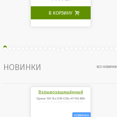
В КОРЗИНУ

НОВИНКИ
ВСЕ НОВИНКИ
Взрывозащищённый
светодиодный
Орион 150 1Ex ССМ-ССВз-01-150 АВН
светильник Орион 150 1Ex
ССМ-ССВз-01-150 АВН