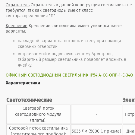
Отражатель
Отражатель в данной конструкции светильника не
требуется, так как светодиоды имеют класс
светораспределения "П".
Крепление
Крепление светильника имеет универсальные
варианты:
накладной вариант на потолок и стену при помощи
сквозных отверстий.
встраиваемый в подвесную систему Армстронг,
габаритный размер светильника позволяет вложить в
ячейку.
ОФИСНЫЙ СВЕТОДИОДНЫЙ СВЕТИЛЬНИК IP54 А-СС-ОПР-1-Е-34О
Характеристики
Светотехнические
Элек
Световой поток
светодиодного модуля
-
Потр
(платы):
Световой поток светильника
5035 Лм (5000К, призма)
Диа
(осветительного прибора):