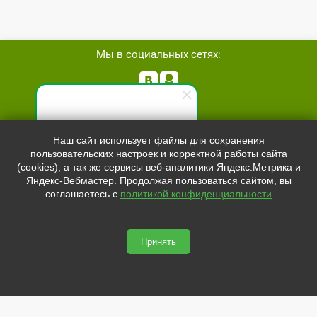
Мы в социальных сетях:


Телефон:
+7 (8162)
554801
Специалист по продажам
Наш сайт использует файлы для сохранения
+7 (952)
4829892
пользовательских настроек и корректной работы сайта
Здравствуйте! Готов(-а)
sale@svetled53.ru
(cookies), а так же сервисы веб-аналитики Яндекс.Метрика и
помочь вам. Напишите мне,
Яндекс-Вебмастер. Продолжая пользоваться сайтом, вы
если у вас появятся вопросы.
Адрес:
соглашаетесь с
политикой конфиденциальности
173021, Россия, Великий Новгород, ул.Нехинская, 59Б, офис
1.8
Принять
svetled53.ru © 2026
Сайт сделан по
сертификату качества Placemark