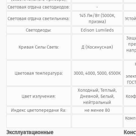
Световая отдача светодиодов:
-
145 Лм/Вт (5000К,
Световая отдача светильника:
Усто
призма)
Светодиоды:
Edison Lumileds
Защи
пре
Кривая Силы Света:
Д (Косинусная)
напр
Цветовая температура:
3000, 4000, 5000, 6500К
элек
ГОСТ
Холодный, Теплый,
Цвет излучения:
Дневной, Белый,
Коэф
нейтральный
Индекс цветопередачи Ra:
не менее 80
Комп
Эксплуатационные
Конс