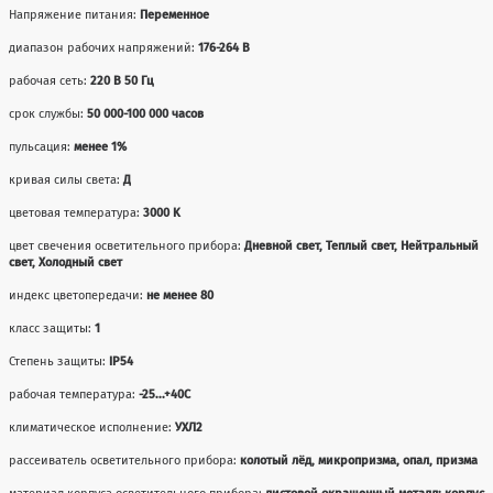
Напряжение питания:
Переменное
диапазон рабочих напряжений:
176-264 В
рабочая сеть:
220 В 50 Гц
срок службы:
50 000-100 000 часов
пульсация:
менее 1%
кривая силы света:
Д
цветовая температура:
3000 K
цвет свечения осветительного прибора:
Дневной свет, Теплый свет, Нейтральный
свет, Холодный свет
индекс цветопередачи:
не менее 80
класс защиты:
1
Степень защиты:
IP54
рабочая температура:
-25...+40С
климатическое исполнение:
УХЛ2
рассеиватель осветительного прибора:
колотый лёд, микропризма, опал, призма