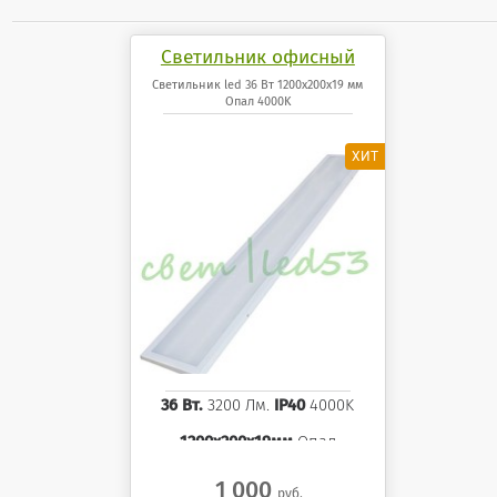
Светильник офисный
светодиодный 36 Вт
Светильник led 36 Вт 1200x200x19 мм
Опал 4000K
1200x200x19 мм Опал
панель 4000K
36 Вт.
3200 Лм.
IP40
4000K
1200x200x19мм
Опал
1 000
руб.