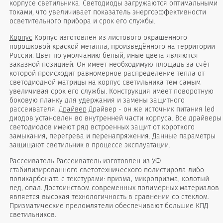
корпусе светильника. Светодиоды загружаются оптимальными
токами, что увеличивает показатель энергоэффективности
осветительного прибора и срок его службы.
Корпус
Корпус изготовлен из листового окрашенного
порошковой краской металла, произведённого на территории
России. Цвет по умолчанию белый, иные цвета являются
заказной позицией. Он имеет необходимую площадь за счёт
которой происходит равномерное распределение тепла от
светодиодной матрицы на корпус светильника тем самым
увеличивая срок его службы. Конструкция имеет поворотную
боковую планку для удержания и замены защитного
рассеивателя.
Драйвер
Драйвер - он же источник питания led
диодов установлен во внутренней части корпуса. Все драйверы
светодиодов имеют ряд встроенных защит от короткого
замыкания, перегрева и перенапряжения. Данные параметры
защищают светильник в процессе эксплуатации.
Рассеиватель
Рассеиватель изготовлен из УФ
стабилизированного светотехнического полистирола либо
поликарбоната с текстурами: призма, микропризма, колотый
лёд, опал. Достоинством современных полимерных материалов
является высокая технологичность в сравнении со стеклом.
Призматические преломлятели обеспечивают большие КПД
светильников.