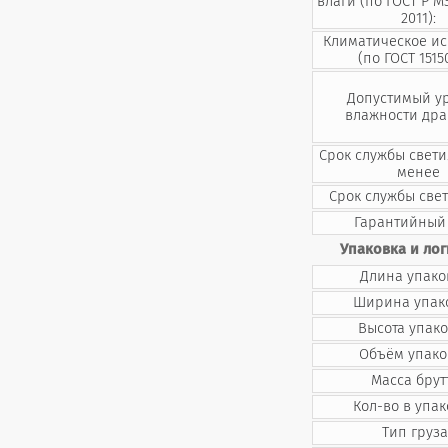
влаги (по ГОСТ Р М
2011):
Климатическое и
(по ГОСТ 1515
Допустимый у
влажности дра
Срок службы свети
менее
Срок службы све
Гарантийный 
Упаковка и лог
Длина упако
Ширина упак
Высота упако
Объём упако
Масса брут
Кол-во в упак
Тип груза