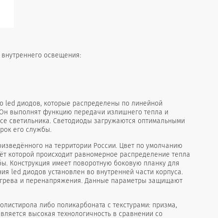
я внутреннего освещения:
 led диодов, которые распределены по линейной
 Он выполнят функцию передачи излишнего тепла и
усе светильника. Светодиоды загружаются оптимальными
рок его службы.
оизведённого на территории России. Цвет по умолчанию
чёт которой происходит равномерное распределение тепла
бы. Конструкция имеет поворотную боковую планку для
ия led диодов установлен во внутренней части корпуса.
регрева и перенапряжения. Данные параметры защищают
олистирола либо поликарбоната с текстурами: призма,
вляется высокая технологичность в сравнении со