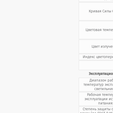
Кривая Силы 
Цветовая темпе
Цвет излуче
Индекс цветопер
Эксплуатаци
Диапазон ра
температур эксп
светильни
Рабочая темпе
эксплуатации и
питания
Степень защиты 