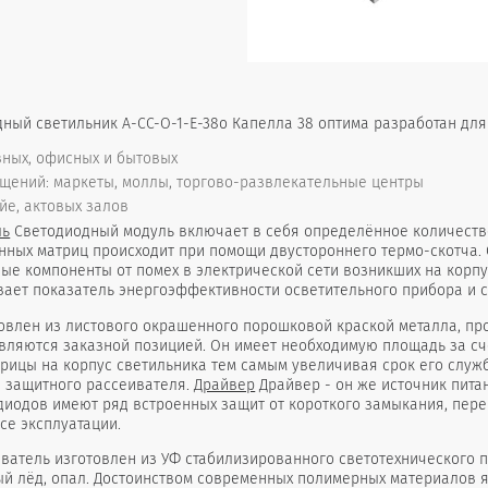
ный светильник А-СС-О-1-Е-38о Капелла 38 оптима разработан дл
ных, офисных и бытовых
щений: маркеты, моллы, торгово-развлекательные центры
йе, актовых залов
ль
Светодиодный модуль включает в себя определённое количество
нных матриц происходит при помощи двустороннего термо-скотча.
ые компоненты от помех в электрической сети возникших на корп
вает показатель энергоэффективности осветительного прибора и с
овлен из листового окрашенного порошковой краской металла, пр
являются заказной позицией. Он имеет необходимую площадь за с
трицы на корпус светильника тем самым увеличивая срок его служ
 защитного рассеивателя.
Драйвер
Драйвер - он же источник питан
диодов имеют ряд встроенных защит от короткого замыкания, пе
се эксплуатации.
ватель изготовлен из УФ стабилизированного светотехнического п
ый лёд, опал. Достоинством современных полимерных материалов я