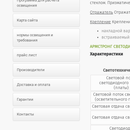
Программа для расчета
стеклом. Призматич
освещения
Отражатель
Отражате
Карта сайта
Крепление
Креплени
накладной вар
нормы освещения и
встраиваемый 
требования
АРМСТРОНГ СВЕТОДИ
Характеристики
прайс лист
Производители
Светотехнич
Световой п
светодиодного
Доставка и оплата
(платы):
Световой поток с
(осветительного 
Гарантии
Световая отдача св
Контакты
Световая отдача св
Светодиод