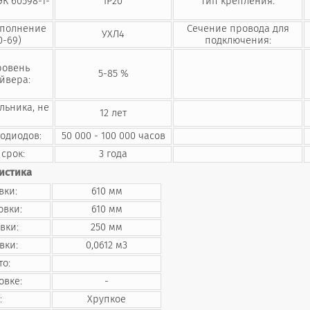
ЭК 60598-1-
IP20
Тип крепления:
сполнение
Сечение провода для
УХЛ4
0-69)
подключения:
ровень
5-85 %
йвера:
льника, не
12 лет
тодиодов:
50 000 - 100 000 часов
срок:
3 года
истика
вки:
610 мм
овки:
610 мм
вки:
250 мм
вки:
0,0612 м3
то:
овке:
-
:
Хрупкое