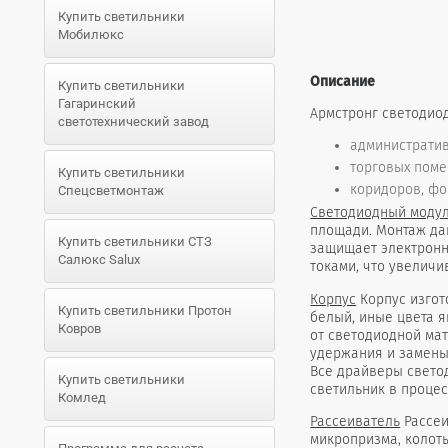
Купить светильники
Мобилюкс
Описание
Купить светильники
Гагаринский
Армстронг светодиод
светотехнический завод
административ
торговых поме
Купить светильники
коридоров, фо
Спецсветмонтаж
Светодиодный моду
площади. Монтаж да
Купить светильники СТЗ
защищает электронн
Салюкс Salux
токами, что увеличи
Корпус
Корпус изгот
Купить светильники Протон
белый, иные цвета 
Ковров
от светодиодной ма
удержания и замены
Все драйверы свето
Купить светильники
светильник в процес
Комлед
Рассеиватель
Рассеи
микропризма, колот