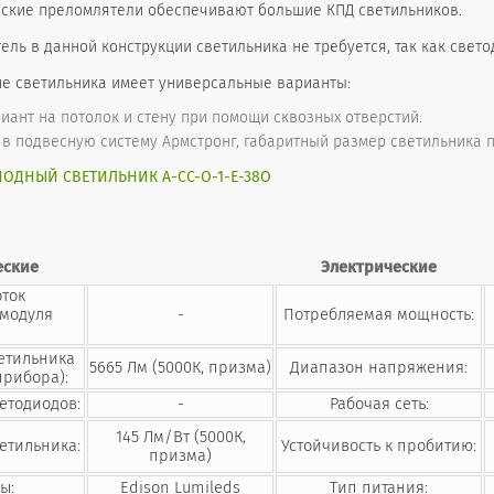
еские преломлятели обеспечивают большие КПД светильников.
ль в данной конструкции светильника не требуется, так как свет
е светильника имеет универсальные варианты:
иант на потолок и стену при помощи сквозных отверстий.
в подвесную систему Армстронг, габаритный размер светильника п
ОДНЫЙ СВЕТИЛЬНИК А-СС-О-1-Е-38О
еские
Электрические
оток
 модуля
-
Потребляемая мощность:
ветильника
5665 Лм (5000К, призма)
Диапазон напряжения:
прибора):
етодиодов:
-
Рабочая сеть:
145 Лм/Вт (5000К,
етильника:
Устойчивость к пробитию:
призма)
ы:
Edison Lumileds
Тип питания: