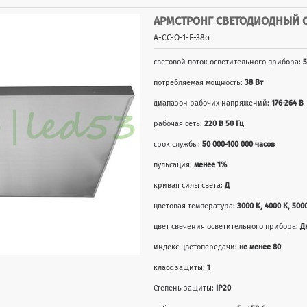
АРМСТРОНГ СВЕТОДИОДНЫЙ СВ
А-СС-О-1-Е-38о
световой поток осветительного прибора:
5
потребляемая мощность:
38 Вт
диапазон рабочих напряжений:
176-264 В
рабочая сеть:
220 В 50 Гц
срок службы:
50 000-100 000 часов
пульсация:
менее 1%
кривая силы света:
Д
цветовая температура:
3000 K, 4000 К, 500
цвет свечения осветительного прибора:
Д
индекс цветопередачи:
не менее 80
класс защиты:
1
Степень защиты:
IP20