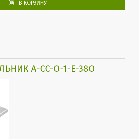

В КОРЗИНУ
ЬНИК А-СС-О-1-Е-38О