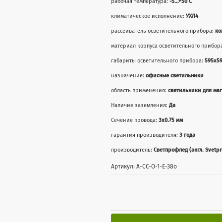
рабочая температура:
-5...+50 С
климатическое исполнение:
УХЛ4
рассеиватель осветительного прибора:
ко
материал корпуса осветительного прибор
габариты осветительного прибора:
595х5
назначение:
офисные светильники
область применения:
светильники для ма
Наличие заземления:
Да
Сечение провода:
3х0.75 мм
гарантия производителя:
3 года
производитель:
Светпрофлед (англ. Svetpr
Артикул: А-СС-О-1-Е-38о