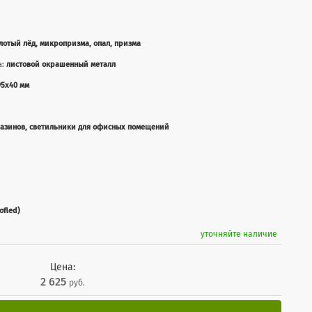
лотый лёд, микропризма, опал, призма
а:
листовой окрашенный металл
95х40 мм
газинов, светильники для офисных помещений
ofled)
уточняйте наличие
Цена:
2 625
руб.