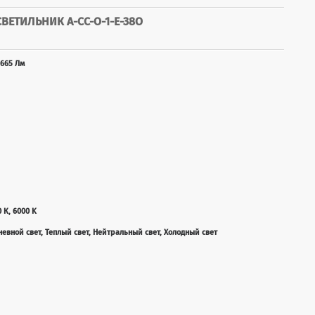
ЕТИЛЬНИК А-СС-О-1-Е-38О
665 Лм
0 К, 6000 K
невной свет, Теплый свет, Нейтральный свет, Холодный свет