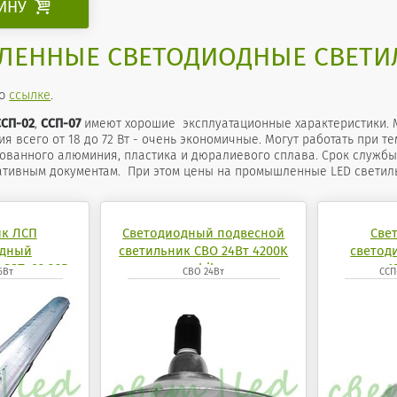
ЗИНУ

ЕННЫЕ СВЕТОДИОДНЫЕ СВЕТИ
по
ссылке
.
ССП-02
,
ССП-07
имеют хорошие эксплуатационные характеристики. М
я всего от 18 до 72 Вт - очень экономичные. Могут работать при те
ованного алюминия, пластика и дюралиевого сплава. Срок службы 
ативным документам. При этом цены на промышленные LED светиль
ик ЛСП
Светодиодный подвесной
Све
одный
светильник СВО 24Вт 4200K
светод
ССП-02 36Вт
mobilux
1
6Вт
СВО 24Вт
ССП
 mobilux