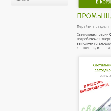
В КОР
ПРОМЫШЛ
Перейти в раздел 
Cветильники серии
потребляемая энерги
выполнен из анодир
соответствуют норм
Светильн
светоди
промышленный 
ССП-02 3
4200К 6500K