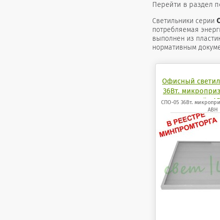
Перейти в раздел 
Светильники серии
потребляемая энерги
выполнен из пластик
нормативным докуме
Офисный светил
36Вт. микропри
лёд А
СПО-05 36Вт. микропр
АВН