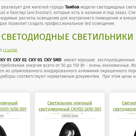
 реализует для жителей города
Тамбов
модели светодиодных свети
ux) и Евостар (анг.Evostar), которые есть в наличии и под заказ. 
бходимые расчеты освещения для внутреннего помещения и внешн
орая позволит создать профессиональное led освещение.
 СВЕТОДИОДНЫЕ СВЕТИЛЬНИКИ
по
ссылке
.
СКУ 01
,
СКУ 02
,
СКУ 03
,
СКУ SMD
имеют хорошие эксплуатационные ха
отребляемая энергия всего от 50 до 150 Вт - очень экономичные. М
нен из штампованного анодированного алюминия окрашенного порош
приборы соответствуют нормативным документам. При этом цены н
 уличный
Светильник уличный
Свети
У01-1x50 001
светодиодный СКУ02-2x50 001
светодиод
K кобра
УХЛ1 6200K кобра
УХЛ1
x50
СКУ02-2x50