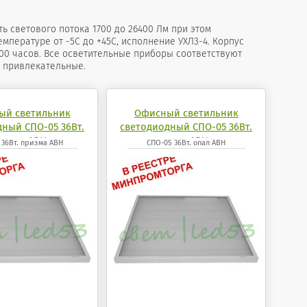
 светового потока 1700 до 26400 Лм при этом
емпературе от -5С до +45С, исполнение УХЛ3-4. Корпус
00 часов. Все осветительные приборы соответствуют
 привлекательные.
ый светильник
Офисный светильник
ный СПО-05 36Вт.
светодиодный СПО-05 36Вт.
ризма АВН
опал АВН
 36Вт. призма АВН
СПО-05 36Вт. опал АВН