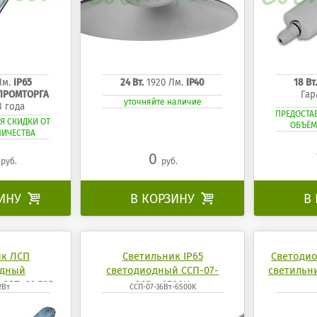
Лм.
IP65
24 Вт.
1920 Лм.
IP40
18 Вт
НПРОМТОРГА
Гар
уточняйте наличие
3 года
ПРЕДОСТА
Я СКИДКИ ОТ
ОБЪЁМ
ЛИЧЕСТВА
3
0
руб.
руб.
ЗИНУ

В КОРЗИНУ

В
ик ЛСП
Светильник IP65
Светоди
одный
светодиодный ССП-07-
светильн
ССП-02 72Вт
36Вт-6500K
2Вт
ССП-07-36Вт-6500K
 mobilux