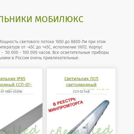
ЛЬНИКИ МОБИЛЮКС
ощность светового потока 1650 до 8800 Лм при этом
мпературе от -45С до +45С, исполнение УХЛ2. Корпус
- 50 000 - 100 000 часов. Все осветительные приборы
ники в России очень привлекательные.
тильник IP65
Светильник ЛСП
иодный ССП-07-
светодиодный
8Вт-6500K
промышленный ССП-02 54Вт
-07-18Вт-6500K
ССП-02 54В
4200К 6500K mobilux