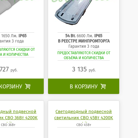
.
1650 Лм.
IP65
54 Вт.
6600 Лм.
IP65
антия 3 года
В РЕЕСТРЕ МИНПРОМТОРГА
Гарантия 3 года
ВЛЯЮТСЯ СКИДКИ ОТ
ПРЕДОСТАВЛЯЮТСЯ СКИДКИ ОТ
А И КОЛИЧЕСТВА
ОБЪЁМА И КОЛИЧЕСТВА
727
3 135
руб.
руб.
 КОРЗИНУ

В КОРЗИНУ

одный подвесной
Светодиодный подвесной
ик СВО 36Вт 4200K
светильник СВО 45Вт 4200K
mobilux
mobilux
СВО 36Вт
СВО 45Вт