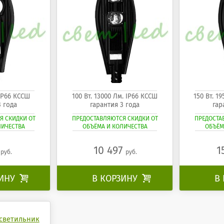
 IP66 КССШ
100 Вт. 13000 Лм. IP66 КССШ
150 Вт. 1
3 года
гарантия 3 года
гар
Я СКИДКИ ОТ
ПРЕДОСТАВЛЯЮТСЯ СКИДКИ ОТ
ПРЕДОСТА
ЛИЧЕСТВА
ОБЪЁМА И КОЛИЧЕСТВА
ОБЪЁМ
1
10 497
1
руб.
руб.
ЗИНУ

В КОРЗИНУ

В
светильник