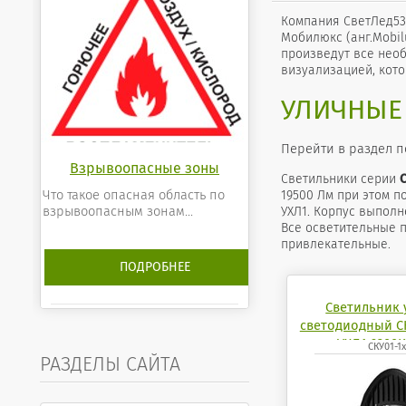
Компания СветЛед53
Мобилюкс (анг.Mobil
произведут все нео
визуализацией, кот
УЛИЧНЫЕ
Перейти в раздел 
Взрывоопасные зоны
Cветильники серии
Что такое опасная область по
19500 Лм при этом п
взрывоопасным зонам...
УХЛ1. Корпус выпол
Все осветительные 
привлекательные.
ПОДРОБНЕЕ
Светильник
светодиодный СК
УХЛ1 6200
СКУ01-1
РАЗДЕЛЫ САЙТА