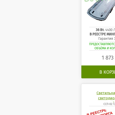
36 Вт.
4400 
В РЕЕСТРЕ МИ
Гарантия 
ПРЕДОСТАВЛЯЮТС
ОБЪЁМА И КО
1 87
В КОР
Светильн
светоди
промышленный 
ССП-02 7
4200К 6500K