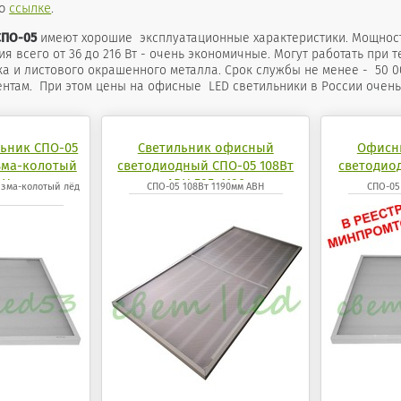
по
ссылке
.
СПО-05
имеют хорошие эксплуатационные характеристики. Мощность
я всего от 36 до 216 Вт - очень экономичные. Могут работать при т
а и листового окрашенного металла. Срок службы не менее - 50 0
нтам. При этом цены на офисные LED светильники в России очень
ьник СПО-05
Светильник офисный
Офисн
зма-колотый
светодиодный СПО-05 108Вт
светодиод
ВН
АВН 595x1190
п
изма-колотый лёд
СПО-05 108Вт 1190мм АВН
СПО-05