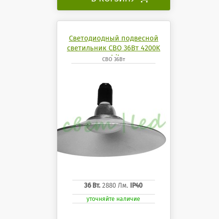
Светодиодный подвесной
светильник СВО 36Вт 4200K
mobilux
СВО 36Вт
36 Вт.
2880 Лм.
IP40
уточняйте наличие