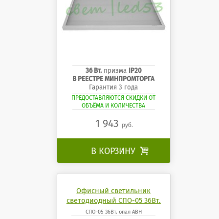
36 Вт.
призма
IP20
В РЕЕСТРЕ МИНПРОМТОРГА
Гарантия 3 года
ПРЕДОСТАВЛЯЮТСЯ СКИДКИ ОТ
ОБЪЁМА И КОЛИЧЕСТВА
1 943
руб.
В КОРЗИНУ

Офисный светильник
светодиодный СПО-05 36Вт.
опал АВН
СПО-05 36Вт. опал АВН