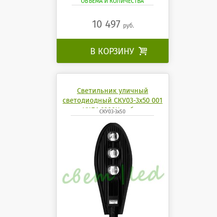
ОБЪЁМА И КОЛИЧЕСТВА
10 497
руб.
В КОРЗИНУ

Светильник уличный
светодиодный СКУ03-3x50 001
УХЛ1 6200K кобра
СКУ03-3x50