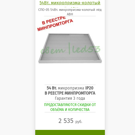
54Вт. микропризма-колотый
лёд АВН
СПО-05 54Вт. микропризма-колотый лёд
АВН
54 Вт.
микропризма
IP20
В РЕЕСТРЕ МИНПРОМТОРГА
Гарантия 3 года
ПРЕДОСТАВЛЯЮТСЯ СКИДКИ ОТ
ОБЪЁМА И КОЛИЧЕСТВА
2 535
руб.