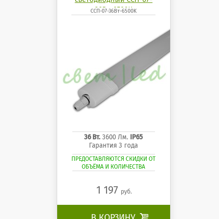
36Вт-6500K
ССП-07-36Вт-6500K
36 Вт.
3600 Лм.
IP65
Гарантия 3 года
ПРЕДОСТАВЛЯЮТСЯ СКИДКИ ОТ
ОБЪЁМА И КОЛИЧЕСТВА
1 197
руб.
В КОРЗИНУ
