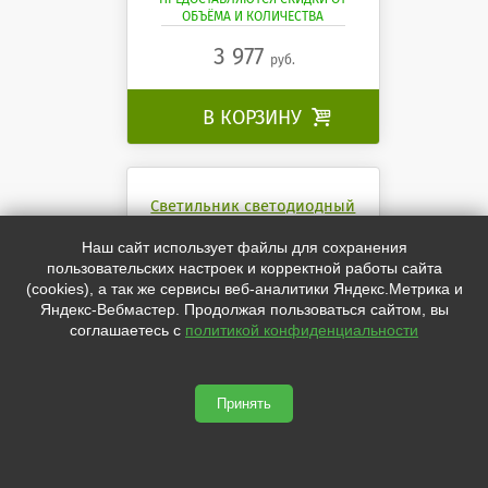
ОБЪЁМА И КОЛИЧЕСТВА
3 977
руб.
В КОРЗИНУ

Светильник светодиодный
СПО-06 54Вт. IP54 АВН
Наш сайт использует файлы для сохранения
СПО-06 54Вт. IP54 АВН
пользовательских настроек и корректной работы сайта
(cookies), а так же сервисы веб-аналитики Яндекс.Метрика и
Яндекс-Вебмастер. Продолжая пользоваться сайтом, вы
соглашаетесь с
политикой конфиденциальности
Принять