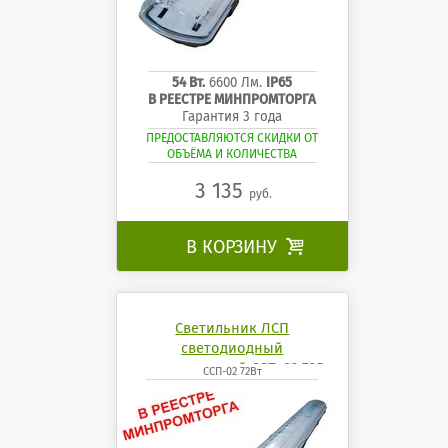
54 Вт.
6600 Лм.
IP65
В РЕЕСТРЕ МИНПРОМТОРГА
Гарантия 3 года
ПРЕДОСТАВЛЯЮТСЯ СКИДКИ ОТ
ОБЪЁМА И КОЛИЧЕСТВА
3 135
руб.
В КОРЗИНУ

Светильник ЛСП
светодиодный
промышленный ССП-02 72Вт
ССП-02 72Вт
4200К 6500K mobilux