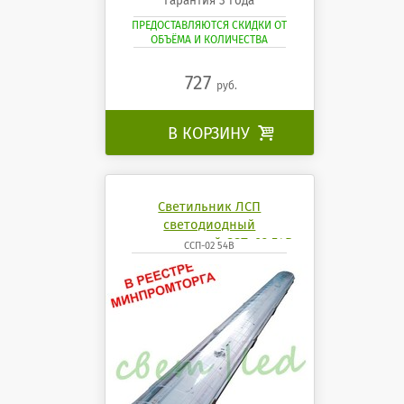
Гарантия 3 года
ПРЕДОСТАВЛЯЮТСЯ СКИДКИ ОТ
ОБЪЁМА И КОЛИЧЕСТВА
727
руб.
В КОРЗИНУ

Светильник ЛСП
светодиодный
промышленный ССП-02 54Вт
ССП-02 54В
4200К 6500K mobilux