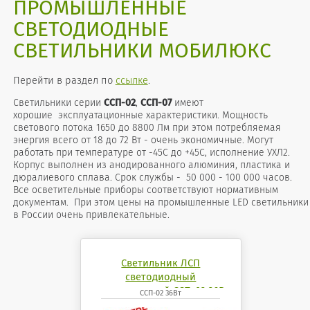
ПРОМЫШЛЕННЫЕ
СВЕТОДИОДНЫЕ
СВЕТИЛЬНИКИ МОБИЛЮКС
Перейти в раздел по
ссылке
.
Cветильники серии
ССП-02
,
ССП-07
имеют
хорошие эксплуатационные характеристики. Мощность
светового потока 1650 до 8800 Лм при этом потребляемая
энергия всего от 18 до 72 Вт - очень экономичные. Могут
работать при температуре от -45С до +45С, исполнение УХЛ2.
Корпус выполнен из анодированного алюминия, пластика и
дюралиевого сплава. Срок службы - 50 000 - 100 000 часов.
Все осветительные приборы соответствуют нормативным
документам. При этом цены на промышленные LED светильники
в России очень привлекательные.
Светильник ЛСП
светодиодный
промышленный ССП-02 36Вт
ССП-02 36Вт
4200К 6500K mobilux