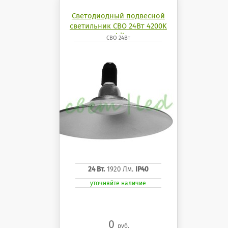
Светодиодный подвесной
светильник СВО 24Вт 4200K
mobilux
СВО 24Вт
24 Вт.
1920 Лм.
IP40
уточняйте наличие
0
руб.