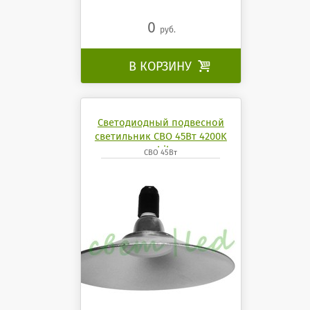
0
руб.
В КОРЗИНУ

Светодиодный подвесной
светильник СВО 45Вт 4200K
mobilux
СВО 45Вт