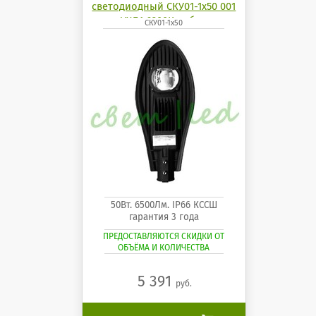
светодиодный СКУ01-1x50 001
УХЛ1 6200K кобра
СКУ01-1x50
50Вт. 6500Лм. IP66 КССШ
гарантия 3 года
ПРЕДОСТАВЛЯЮТСЯ СКИДКИ ОТ
ОБЪЁМА И КОЛИЧЕСТВА
5 391
руб.