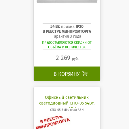
54 Вт.
призма
IP20
В РЕЕСТРЕ МИНПРОМТОРГА
Гарантия 3 года
ПРЕДОСТАВЛЯЮТСЯ СКИДКИ ОТ
ОБЪЁМА И КОЛИЧЕСТВА
2 269
руб.
В КОРЗИНУ

Офисный светильник
светодиодный СПО-05 54Вт.
опал АВН
СПО-05 54Вт. опал АВН