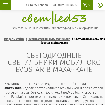

0
+7 (8162)
554801
sale@svetled53.ru

Взрывозащищённые светильники светодиодные и оборудование
Разделы сайта
Купить светильники Мобилюкс
Светильники Мобилюк
Evostar в Махачкале
СВЕТОДИОДНЫЕ
СВЕТИЛЬНИКИ МОБИЛЮКС
EVOSTAR В МАХАЧКАЛЕ
Компания СветЛед53 реализует для жителей города
Махачкала
модели светодиодных светильников и прожекторов
торговой марки (бренда) Мобилюкс (анг.Mobilux) и Евостар
(анг.Evostar), которые есть в наличии и под заказ. Специалисты
розничного и оптового отделов компании произведут все