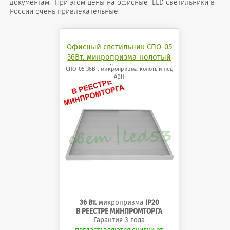
документам. При этом цены на офисные LED светильники в
России очень привлекательные.
Офисный светильник СПО-05
36Вт. микропризма-колотый
лёд АВН
СПО-05 36Вт. микропризма-колотый лёд
АВН
36 Вт.
микропризма
IP20
В РЕЕСТРЕ МИНПРОМТОРГА
Гарантия 3 года