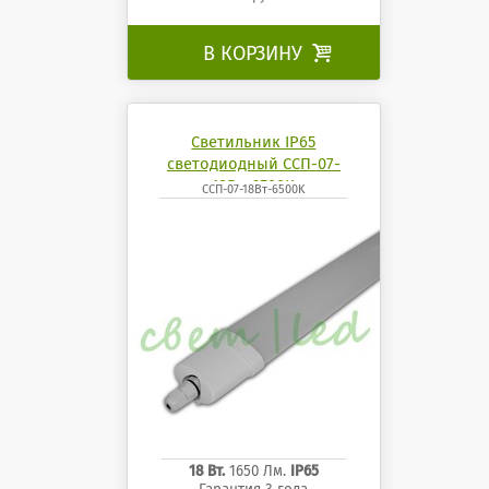
В КОРЗИНУ

Светильник IP65
светодиодный ССП-07-
18Вт-6500K
ССП-07-18Вт-6500K
18 Вт.
1650 Лм.
IP65