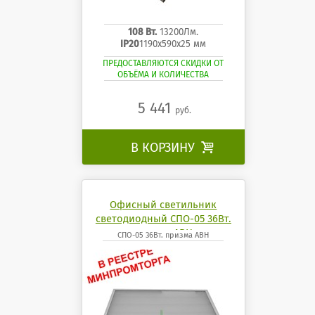
108 Вт.
13200Лм.
IP20
1190x590x25 мм
ПРЕДОСТАВЛЯЮТСЯ СКИДКИ ОТ
ОБЪЁМА И КОЛИЧЕСТВА
5 441
руб.
В КОРЗИНУ

Офисный светильник
светодиодный СПО-05 36Вт.
призма АВН
СПО-05 36Вт. призма АВН