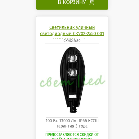
В КОРЗИНУ

Светильник уличный
светодиодный СКУ02-2x50 001
УХЛ1 6200K кобра
СКУ02-2x50
100 Вт. 13000 Лм. IP66 КССШ
гарантия 3 года
ПРЕДОСТАВЛЯЮТСЯ СКИДКИ ОТ