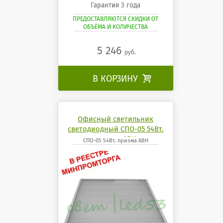
Гарантия 3 года
ПРЕДОСТАВЛЯЮТСЯ СКИДКИ ОТ
ОБЪЁМА И КОЛИЧЕСТВА
5 246
руб.
В КОРЗИНУ

Офисный светильник
светодиодный СПО-05 54Вт.
призма АВН
СПО-05 54Вт. призма АВН