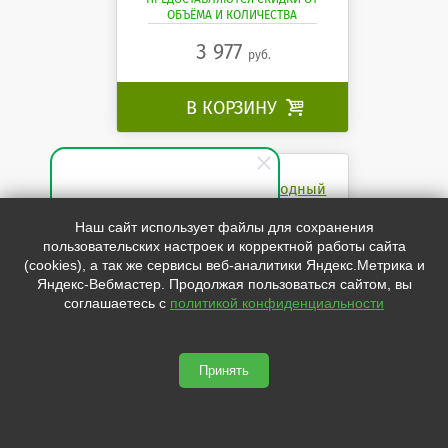
ОБЪЁМА И КОЛИЧЕСТВА
3 977
руб.
В КОРЗИНУ

Светильник светодиодный
СПО-06 54Вт. IP54 АВН
Специалист по продажам
Наш сайт использует файлы для сохранения
СПО-06 54Вт. IP54 АВН
пользовательских настроек и корректной работы сайта
Здравствуйте! Готов(-а)
(cookies), а так же сервисы веб-аналитики Яндекс.Метрика и
помочь вам. Напишите мне,
Яндекс-Вебмастер. Продолжая пользоваться сайтом, вы
если у вас появятся вопросы.
соглашаетесь с
политикой конфиденциальности
Принять