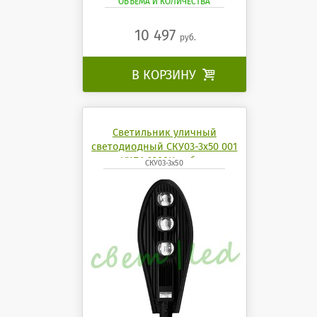
ОБЪЁМА И КОЛИЧЕСТВА
10 497
руб.
В КОРЗИНУ

Светильник уличный
светодиодный СКУ03-3x50 001
УХЛ1 6200K кобра
СКУ03-3x50