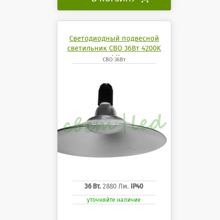
Светодиодный подвесной
светильник СВО 36Вт 4200K
mobilux
СВО 36Вт
36 Вт.
2880 Лм.
IP40
уточняйте наличие