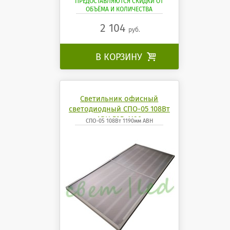
ПРЕДОСТАВЛЯЮТСЯ СКИДКИ ОТ
ОБЪЁМА И КОЛИЧЕСТВА
2 104
руб.
В КОРЗИНУ

Светильник офисный
светодиодный СПО-05 108Вт
АВН 595x1190
СПО-05 108Вт 1190мм АВН