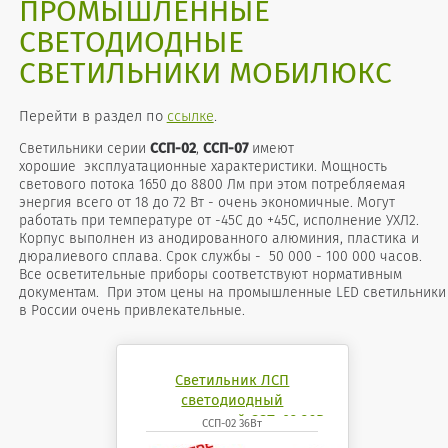
ПРОМЫШЛЕННЫЕ
СВЕТОДИОДНЫЕ
СВЕТИЛЬНИКИ МОБИЛЮКС
Перейти в раздел по
ссылке
.
Cветильники серии
ССП-02
,
ССП-07
имеют
хорошие эксплуатационные характеристики. Мощность
светового потока 1650 до 8800 Лм при этом потребляемая
энергия всего от 18 до 72 Вт - очень экономичные. Могут
работать при температуре от -45С до +45С, исполнение УХЛ2.
Корпус выполнен из анодированного алюминия, пластика и
дюралиевого сплава. Срок службы - 50 000 - 100 000 часов.
Все осветительные приборы соответствуют нормативным
документам. При этом цены на промышленные LED светильники
в России очень привлекательные.
Светильник ЛСП
светодиодный
промышленный ССП-02 36Вт
ССП-02 36Вт
4200К 6500K mobilux