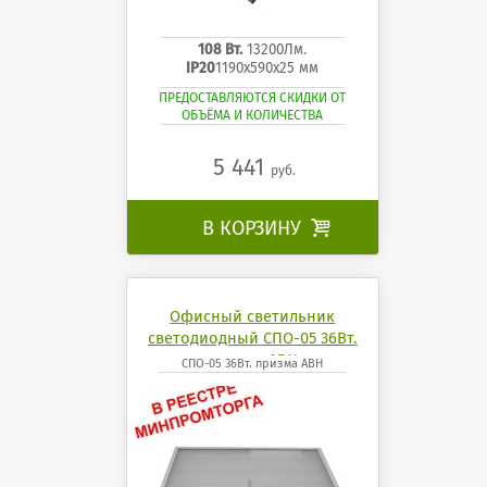
108 Вт.
13200Лм.
IP20
1190x590x25 мм
ПРЕДОСТАВЛЯЮТСЯ СКИДКИ ОТ
ОБЪЁМА И КОЛИЧЕСТВА
5 441
руб.
В КОРЗИНУ

Офисный светильник
светодиодный СПО-05 36Вт.
призма АВН
СПО-05 36Вт. призма АВН