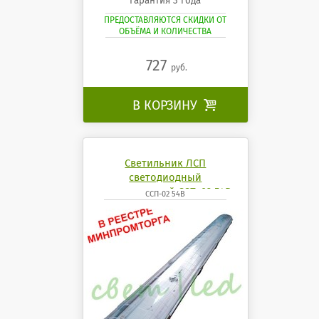
Гарантия 3 года
ПРЕДОСТАВЛЯЮТСЯ СКИДКИ ОТ
ОБЪЁМА И КОЛИЧЕСТВА
727
руб.
В КОРЗИНУ

Светильник ЛСП
светодиодный
промышленный ССП-02 54Вт
ССП-02 54В
4200К 6500K mobilux