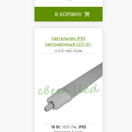
В КОРЗИНУ

Светильник IP65
светодиодный ССП-07-
18Вт-6500K
ССП-07-18Вт-6500K
18 Вт.
1650 Лм.
IP65