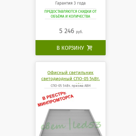
Гарантия 3 года
ПРЕДОСТАВЛЯЮТСЯ СКИДКИ ОТ
ОБЪЁМА И КОЛИЧЕСТВА
5 246
руб.
В КОРЗИНУ

Офисный светильник
светодиодный СПО-05 54Вт.
призма АВН
СПО-05 54Вт. призма АВН