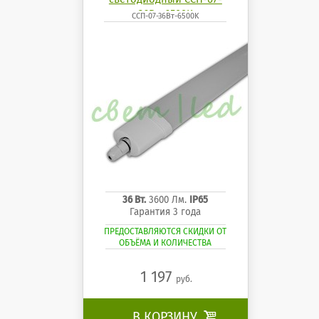
36Вт-6500K
ССП-07-36Вт-6500K
36 Вт.
3600 Лм.
IP65
Гарантия 3 года
ПРЕДОСТАВЛЯЮТСЯ СКИДКИ ОТ
ОБЪЁМА И КОЛИЧЕСТВА
1 197
руб.
В КОРЗИНУ
