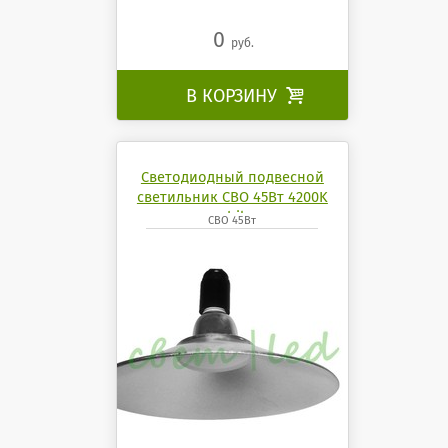
0
руб.
В КОРЗИНУ

Светодиодный подвесной
светильник СВО 45Вт 4200K
mobilux
СВО 45Вт