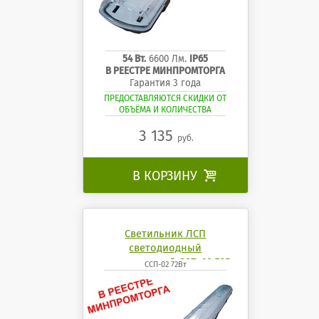
54 Вт.
6600 Лм.
IP65
В РЕЕСТРЕ МИНПРОМТОРГА
Гарантия 3 года
ПРЕДОСТАВЛЯЮТСЯ СКИДКИ ОТ
ОБЪЁМА И КОЛИЧЕСТВА
3 135
руб.
В КОРЗИНУ

Светильник ЛСП
светодиодный
промышленный ССП-02 72Вт
ССП-02 72Вт
4200К 6500K mobilux