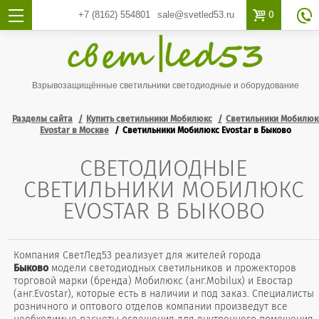

0
+7 (8162)
554801
sale@svetled53.ru

Взрывозащищённые светильники светодиодные и оборудование
Разделы сайта
Купить светильники Мобилюкс
Светильники Мобилюк
Evostar в Москве
Светильники Мобилюкс Evostar в Быково
СВЕТОДИОДНЫЕ
СВЕТИЛЬНИКИ МОБИЛЮКС
EVOSTAR В БЫКОВО
Компания СветЛед53 реализует для жителей города
Быково
модели светодиодных светильников и прожекторов
торговой марки (бренда) Мобилюкс (анг.Mobilux) и Евостар
(анг.Evostar), которые есть в наличии и под заказ. Специалисты
розничного и оптового отделов компании произведут все