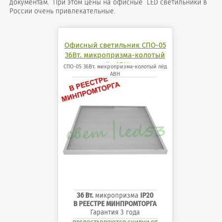
документам. При этом цены на офисные LED светильники в
России очень привлекательные.
Офисный светильник СПО-05
36Вт. микропризма-колотый
лёд АВН
СПО-05 36Вт. микропризма-колотый лёд
АВН
36 Вт.
микропризма
IP20
В РЕЕСТРЕ МИНПРОМТОРГА
Гарантия 3 года