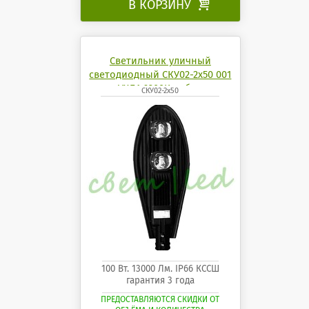
В КОРЗИНУ

Светильник уличный
светодиодный СКУ02-2x50 001
УХЛ1 6200K кобра
СКУ02-2x50
100 Вт. 13000 Лм. IP66 КССШ
гарантия 3 года
ПРЕДОСТАВЛЯЮТСЯ СКИДКИ ОТ