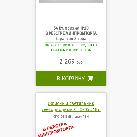
54 Вт.
призма
IP20
В РЕЕСТРЕ МИНПРОМТОРГА
Гарантия 3 года
ПРЕДОСТАВЛЯЮТСЯ СКИДКИ ОТ
ОБЪЁМА И КОЛИЧЕСТВА
2 269
руб.
В КОРЗИНУ

Офисный светильник
светодиодный СПО-05 54Вт.
опал АВН
СПО-05 54Вт. опал АВН