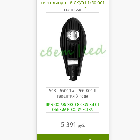
светодиодный СКУ01-1x50 001
УХЛ1 6200K кобра
СКУ01-1x50
50Вт. 6500Лм. IP66 КССШ
гарантия 3 года
ПРЕДОСТАВЛЯЮТСЯ СКИДКИ ОТ
ОБЪЁМА И КОЛИЧЕСТВА
5 391
руб.