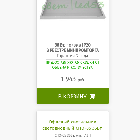
36 Вт.
призма
IP20
В РЕЕСТРЕ МИНПРОМТОРГА
Гарантия 3 года
ПРЕДОСТАВЛЯЮТСЯ СКИДКИ ОТ
ОБЪЁМА И КОЛИЧЕСТВА
1 943
руб.
В КОРЗИНУ

Офисный светильник
светодиодный СПО-05 36Вт.
опал АВН
СПО-05 36Вт. опал АВН