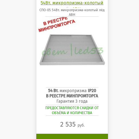
54Вт. микропризма-колотый
лёд АВН
СПО-05 54Вт. микропризма-колотый лёд
АВН
54 Вт.
микропризма
IP20
В РЕЕСТРЕ МИНПРОМТОРГА
Гарантия 3 года
ПРЕДОСТАВЛЯЮТСЯ СКИДКИ ОТ
ОБЪЁМА И КОЛИЧЕСТВА
2 535
руб.