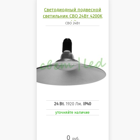
Светодиодный подвесной
светильник СВО 24Вт 4200K
mobilux
СВО 24Вт
24 Вт.
1920 Лм.
IP40
уточняйте наличие
0
руб.