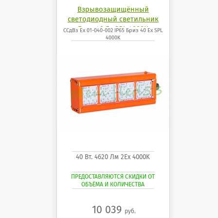
Взрывозащищённый
светодиодный светильник
Бриз 40 Ех SPL 4000K
ССдВз Ех 01-040-002 IP65 Бриз 40 Ех SPL
4000K
40 Вт. 4620 Лм 2Ех 4000K
ПРЕДОСТАВЛЯЮТСЯ СКИДКИ ОТ
ОБЪЁМА И КОЛИЧЕСТВА
10 039
руб.