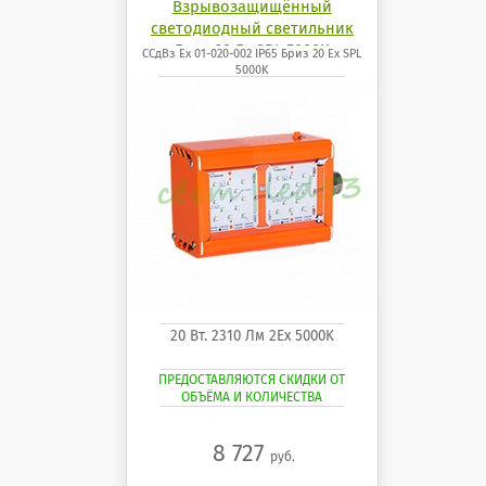
Взрывозащищённый
светодиодный светильник
Бриз 20 Ех SPL 5000K
ССдВз Ех 01-020-002 IP65 Бриз 20 Ех SPL
5000K
20 Вт. 2310 Лм 2Ех 5000K
ПРЕДОСТАВЛЯЮТСЯ СКИДКИ ОТ
ОБЪЁМА И КОЛИЧЕСТВА
8 727
руб.