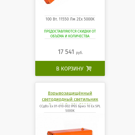
100 Вт. 11550 Лм 2Ех 5000K
ПРЕДОСТАВЛЯЮТСЯ СКИДКИ ОТ
ОБЪЁМА И КОЛИЧЕСТВА
17 541
руб.
В КОРЗИНУ

Взрывозащищённый
светодиодный светильник
Бриз 10 Ех SPL 5000K
ССдВз Ех 01-010-002 IP65 Бриз 10 Ех SPL
5000K