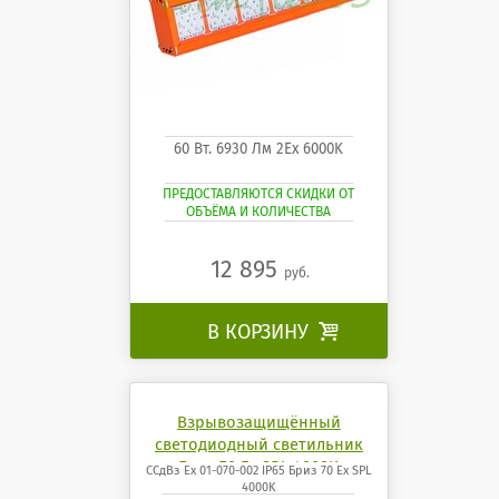
60 Вт. 6930 Лм 2Ех 6000K
ПРЕДОСТАВЛЯЮТСЯ СКИДКИ ОТ
ОБЪЁМА И КОЛИЧЕСТВА
12 895
руб.
В КОРЗИНУ

Взрывозащищённый
светодиодный светильник
Бриз 70 Ех SPL 4000K
ССдВз Ех 01-070-002 IP65 Бриз 70 Ех SPL
4000K