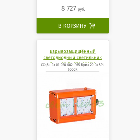
8 727
руб.
В КОРЗИНУ

Взрывозащищённый
светодиодный светильник
Бриз 20 Ех SPL 6000K
ССдВз Ех 01-020-002 IP65 Бриз 20 Ех SPL
6000K