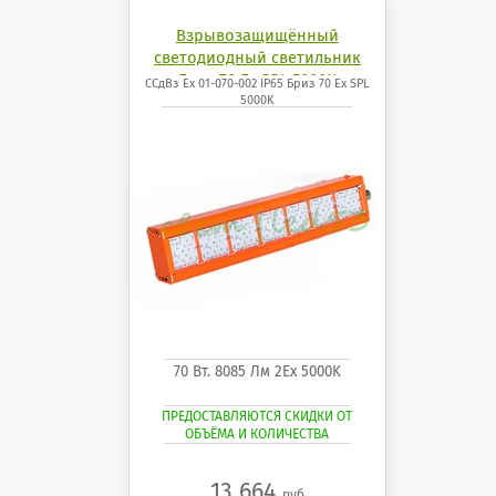
Взрывозащищённый
светодиодный светильник
Бриз 70 Ех SPL 5000K
ССдВз Ех 01-070-002 IP65 Бриз 70 Ех SPL
5000K
70 Вт. 8085 Лм 2Ех 5000K
ПРЕДОСТАВЛЯЮТСЯ СКИДКИ ОТ
ОБЪЁМА И КОЛИЧЕСТВА
13 664
руб.