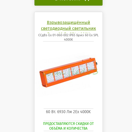
Взрывозащищённый
светодиодный светильник
Бриз 60 Ех SPL 4000K
ССдВз Ех 01-060-002 IP65 Бриз 60 Ех SPL
4000K
60 Вт. 6930 Лм 2Ех 4000K
ПРЕДОСТАВЛЯЮТСЯ СКИДКИ ОТ
ОБЪЁМА И КОЛИЧЕСТВА