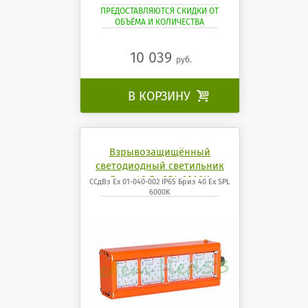
ПРЕДОСТАВЛЯЮТСЯ СКИДКИ ОТ
ОБЪЁМА И КОЛИЧЕСТВА
10 039
руб.
В КОРЗИНУ

Взрывозащищённый
светодиодный светильник
Бриз 40 Ех SPL 6000K
ССдВз Ех 01-040-002 IP65 Бриз 40 Ех SPL
6000K