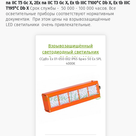
na IIC T5 Gc X, 2Ex na IIC T3 Gc X, Ex tb IIIC T100°C Db X, Ex tb IIIC
T195°C Db X
Срок службы - 50 000 - 100 000 часов. Все
осветительные приборы соответствуют нормативным
документам. При этом цены на взрывозащищённые
LED светильники очень привлекательные.
Взрывозащищённый
светодиодный светильник
Бриз 50 Ех SPL 4000K
ССдВз Ех 01-050-002 IP65 Бриз 50 Ех SPL
4000K