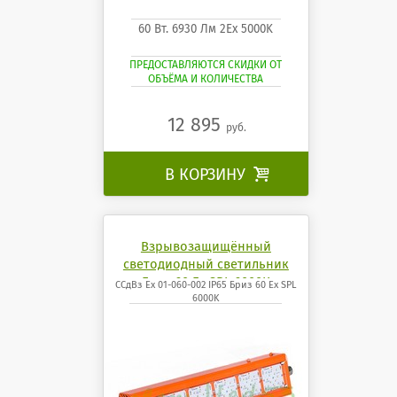
60 Вт. 6930 Лм 2Ех 5000K
ПРЕДОСТАВЛЯЮТСЯ СКИДКИ ОТ
ОБЪЁМА И КОЛИЧЕСТВА
12 895
руб.
В КОРЗИНУ

Взрывозащищённый
светодиодный светильник
Бриз 60 Ех SPL 6000K
ССдВз Ех 01-060-002 IP65 Бриз 60 Ех SPL
6000K