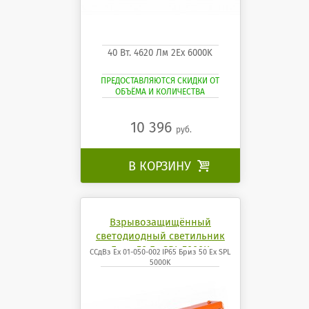
40 Вт. 4620 Лм 2Ех 6000K
ПРЕДОСТАВЛЯЮТСЯ СКИДКИ ОТ
ОБЪЁМА И КОЛИЧЕСТВА
10 396
руб.
В КОРЗИНУ

Взрывозащищённый
светодиодный светильник
Бриз 50 Ех SPL 5000K
ССдВз Ех 01-050-002 IP65 Бриз 50 Ех SPL
5000K