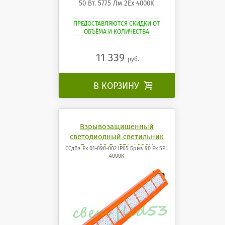
50 Вт. 5775 Лм 2Ех 4000K
ПРЕДОСТАВЛЯЮТСЯ СКИДКИ ОТ
ОБЪЁМА И КОЛИЧЕСТВА
11 339
руб.
В КОРЗИНУ

Взрывозащищённый
светодиодный светильник
Бриз 90 Ех SPL 4000K
ССдВз Ех 01-090-002 IP65 Бриз 90 Ех SPL
4000K