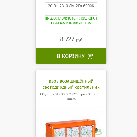
20 Вт. 2310 Лм 2Ех 6000K
ПРЕДОСТАВЛЯЮТСЯ СКИДКИ ОТ
ОБЪЁМА И КОЛИЧЕСТВА
8 727
руб.
В КОРЗИНУ

Взрывозащищённый
светодиодный светильник
Бриз 30 Ех SPL 4000K
ССдВз Ех 01-030-002 IP65 Бриз 30 Ех SPL
4000K