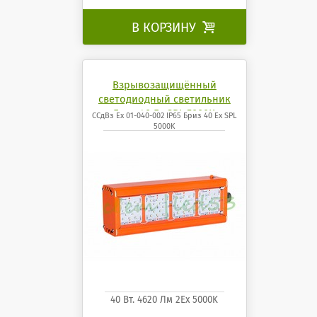
В КОРЗИНУ

Взрывозащищённый
светодиодный светильник
Бриз 40 Ех SPL 5000K
ССдВз Ех 01-040-002 IP65 Бриз 40 Ех SPL
5000K
40 Вт. 4620 Лм 2Ех 5000K