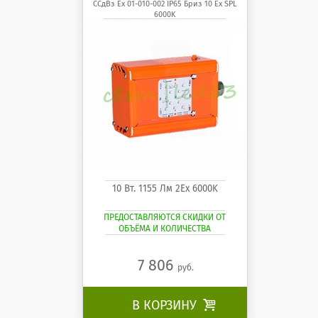
Бриз 10 Ех SPL 6000K
ССдВз Ех 01-010-002 IP65 Бриз 10 Ех SPL
6000K
10 Вт. 1155 Лм 2Ех 6000K
ПРЕДОСТАВЛЯЮТСЯ СКИДКИ ОТ
ОБЪЁМА И КОЛИЧЕСТВА
7 806
руб.
В КОРЗИНУ
