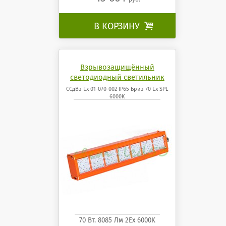
В КОРЗИНУ

Взрывозащищённый
светодиодный светильник
Бриз 70 Ех SPL 6000K
ССдВз Ех 01-070-002 IP65 Бриз 70 Ех SPL
6000K
70 Вт. 8085 Лм 2Ех 6000K