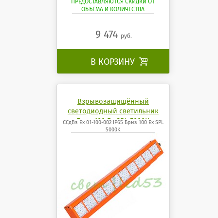
ПРЕДОСТАВЛЯЮТСЯ СКИДКИ ОТ
ОБЪЁМА И КОЛИЧЕСТВА
9 474
руб.
В КОРЗИНУ

Взрывозащищённый
светодиодный светильник
Бриз 100 Ех SPL 5000K
ССдВз Ех 01-100-002 IP65 Бриз 100 Ех SPL
5000K