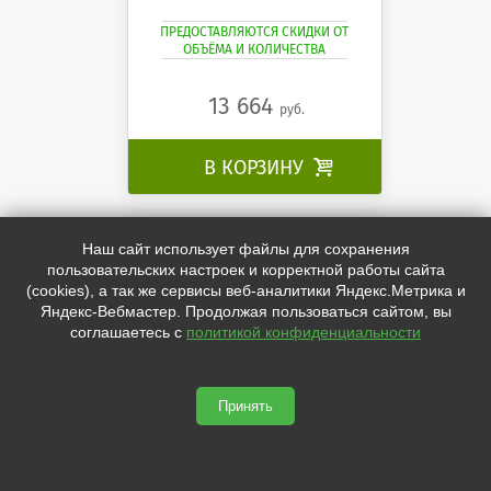
ПРЕДОСТАВЛЯЮТСЯ СКИДКИ ОТ
ОБЪЁМА И КОЛИЧЕСТВА
13 664
руб.
В КОРЗИНУ

Наш сайт использует файлы для сохранения
Взрывозащищённый
пользовательских настроек и корректной работы сайта
светодиодный светильник
(cookies), а так же сервисы веб-аналитики Яндекс.Метрика и
Бриз 80 Ех SPL 4000K
ССдВз Ех 01-080-002 IP65 Бриз 80 Ех SPL
Яндекс-Вебмастер. Продолжая пользоваться сайтом, вы
4000K
соглашаетесь с
политикой конфиденциальности
Принять