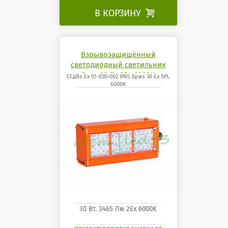
В КОРЗИНУ

Взрывозащищённый
светодиодный светильник
Бриз 30 Ех SPL 6000K
ССдВз Ех 01-030-002 IP65 Бриз 30 Ех SPL
6000K
30 Вт. 3465 Лм 2Ех 6000K