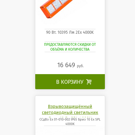
90 Вт. 10395 Лм 2Ех 4000K
ПРЕДОСТАВЛЯЮТСЯ СКИДКИ ОТ
ОБЪЁМА И КОЛИЧЕСТВА
16 649
руб.
В КОРЗИНУ

Взрывозащищённый
светодиодный светильник
Бриз 10 Ех SPL 4000K
ССдВз Ех 01-010-002 IP65 Бриз 10 Ех SPL
4000K