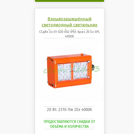
Взрывозащищённый
светодиодный светильник
Бриз 20 Ех SPL 4000K
ССдВз Ех 01-020-002 IP65 Бриз 20 Ех SPL
4000K
20 Вт. 2310 Лм 2Ех 4000K
ПРЕДОСТАВЛЯЮТСЯ СКИДКИ ОТ
ОБЪЁМА И КОЛИЧЕСТВА