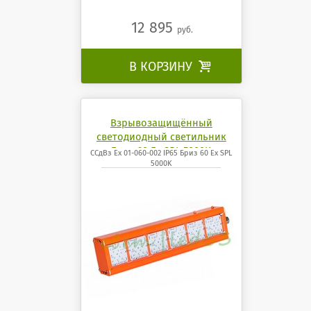
12 895
руб.
В КОРЗИНУ

Взрывозащищённый
светодиодный светильник
Бриз 60 Ех SPL 5000K
ССдВз Ех 01-060-002 IP65 Бриз 60 Ех SPL
5000K