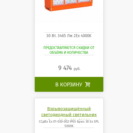
30 Вт. 3465 Лм 2Ех 4000K
ПРЕДОСТАВЛЯЮТСЯ СКИДКИ ОТ
ОБЪЁМА И КОЛИЧЕСТВА
9 474
руб.
В КОРЗИНУ

Взрывозащищённый
светодиодный светильник
Бриз 30 Ех SPL 5000K
ССдВз Ех 01-030-002 IP65 Бриз 30 Ех SPL
5000K