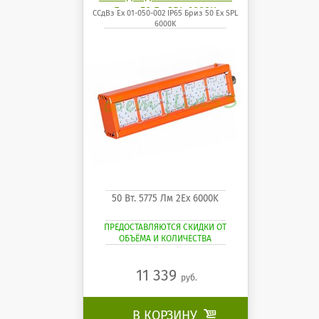
Бриз 50 Ех SPL 6000K
ССдВз Ех 01-050-002 IP65 Бриз 50 Ех SPL
6000K
50 Вт. 5775 Лм 2Ех 6000K
ПРЕДОСТАВЛЯЮТСЯ СКИДКИ ОТ
ОБЪЁМА И КОЛИЧЕСТВА
11 339
руб.
В КОРЗИНУ
