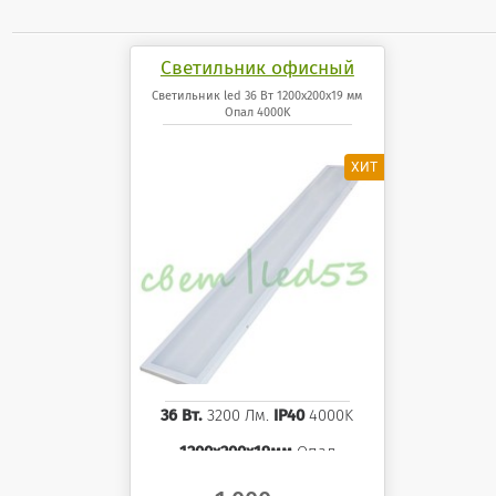
Светильник офисный
светодиодный 36 Вт
Светильник led 36 Вт 1200x200x19 мм
Опал 4000K
1200x200x19 мм Опал
панель 4000K
36 Вт.
3200 Лм.
IP40
4000K
1200x200x19мм
Опал