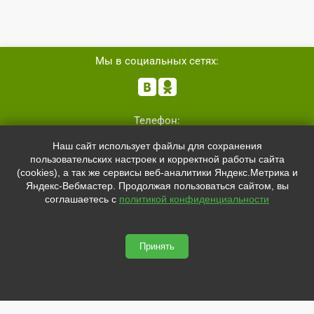
Мы в социальных сетях:


Телефон:
+7 (8162)
554801
Наш сайт использует файлы для сохранения
+7 (952)
4829892
пользовательских настроек и корректной работы сайта
sale@svetled53.ru
(cookies), а так же сервисы веб-аналитики Яндекс.Метрика и
Яндекс-Вебмастер. Продолжая пользоваться сайтом, вы
Адрес:
соглашаетесь с
политикой конфиденциальности
173021, Россия, Великий Новгород, ул.Нехинская, 59Б, офис
1.8
Принять
svetled53.ru © 2026
Сайт сделан по
сертификату качества Placemark