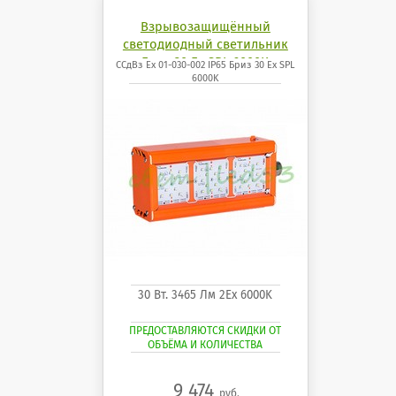
Взрывозащищённый
светодиодный светильник
Бриз 30 Ех SPL 6000K
ССдВз Ех 01-030-002 IP65 Бриз 30 Ех SPL
6000K
30 Вт. 3465 Лм 2Ех 6000K
ПРЕДОСТАВЛЯЮТСЯ СКИДКИ ОТ
ОБЪЁМА И КОЛИЧЕСТВА
9 474
руб.