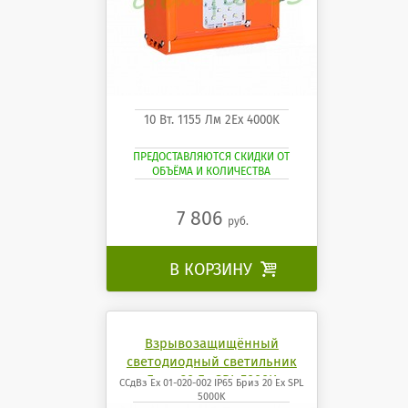
10 Вт. 1155 Лм 2Ех 4000K
ПРЕДОСТАВЛЯЮТСЯ СКИДКИ ОТ
ОБЪЁМА И КОЛИЧЕСТВА
7 806
руб.
В КОРЗИНУ

Взрывозащищённый
светодиодный светильник
Бриз 20 Ех SPL 5000K
ССдВз Ех 01-020-002 IP65 Бриз 20 Ех SPL
5000K