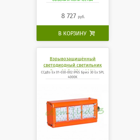
8 727
руб.
В КОРЗИНУ

Взрывозащищённый
светодиодный светильник
Бриз 30 Ех SPL 4000K
ССдВз Ех 01-030-002 IP65 Бриз 30 Ех SPL
4000K