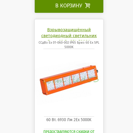
В КОРЗИНУ

Взрывозащищённый
светодиодный светильник
Бриз 60 Ех SPL 5000K
ССдВз Ех 01-060-002 IP65 Бриз 60 Ех SPL
5000K
60 Вт. 6930 Лм 2Ех 5000K
ПРЕДОСТАВЛЯЮТСЯ СКИДКИ ОТ