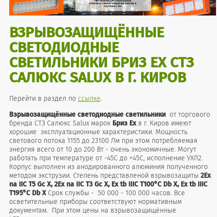
ВЗРЫВОЗАЩИЩЁННЫЕ
СВЕТОДИОДНЫЕ
СВЕТИЛЬНИКИ БРИЗ EX СТЗ
САЛЮКС SALUX В Г. КИРОВ
Перейти в раздел по
ссылке
.
Взрывозащищённые
светодиодные светильники
от торгового
бренда СТЗ Салюкс Salux марок
Бриз Ex
в г. Киров имеют
хорошие эксплуатационные характеристики. Мощность
светового потока 1155 до 23100 Лм при этом потребляемая
энергия всего от 10 до 200 Вт - очень экономичные. Могут
работать при температуре от -45С до +45С, исполнение УХЛ2.
Корпус выполнен из анодированного алюминия полученного
методом экструзии. Степень представленой взрывозащиты
2Ex
na IIC T5 Gc X, 2Ex na IIC T3 Gc X, Ex tb IIIC T100°C Db X, Ex tb IIIC
T195°C Db X
Срок службы - 50 000 - 100 000 часов. Все
осветительные приборы соответствуют нормативным
документам. При этом цены на взрывозащищённые