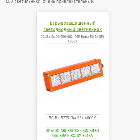
LED светильники очень привлекательные.
Взрывозащищённый
светодиодный светильник
Бриз 50 Ех SPL 4000K
ССдВз Ех 01-050-002 IP65 Бриз 50 Ех SPL
4000K
50 Вт. 5775 Лм 2Ех 4000K
ПРЕДОСТАВЛЯЮТСЯ СКИДКИ ОТ
ОБЪЁМА И КОЛИЧЕСТВА