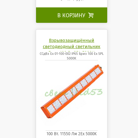
В КОРЗИНУ

Взрывозащищённый
светодиодный светильник
Бриз 100 Ех SPL 5000K
ССдВз Ех 01-100-002 IP65 Бриз 100 Ех SPL
5000K
100 Вт. 11550 Лм 2Ех 5000K