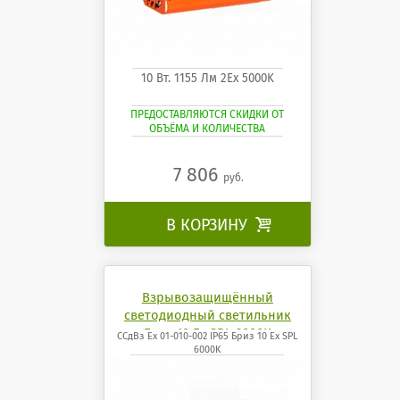
10 Вт. 1155 Лм 2Ех 5000K
ПРЕДОСТАВЛЯЮТСЯ СКИДКИ ОТ
ОБЪЁМА И КОЛИЧЕСТВА
7 806
руб.
В КОРЗИНУ

Взрывозащищённый
светодиодный светильник
Бриз 10 Ех SPL 6000K
ССдВз Ех 01-010-002 IP65 Бриз 10 Ех SPL
6000K