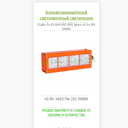
Взрывозащищённый
светодиодный светильник
Бриз 40 Ех SPL 5000K
ССдВз Ех 01-040-002 IP65 Бриз 40 Ех SPL
5000K
40 Вт. 4620 Лм 2Ех 5000K
ПРЕДОСТАВЛЯЮТСЯ СКИДКИ ОТ
ОБЪЁМА И КОЛИЧЕСТВА