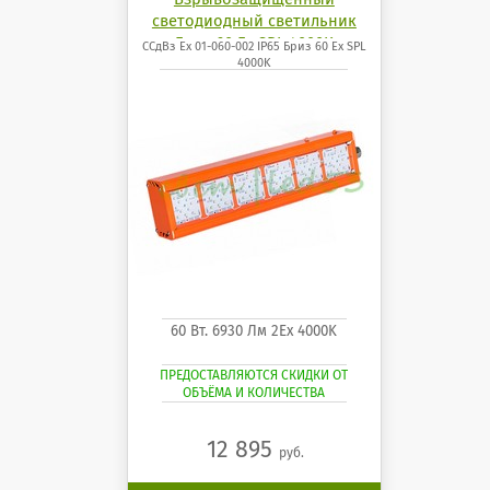
светодиодный светильник
Бриз 60 Ех SPL 4000K
ССдВз Ех 01-060-002 IP65 Бриз 60 Ех SPL
4000K
60 Вт. 6930 Лм 2Ех 4000K
ПРЕДОСТАВЛЯЮТСЯ СКИДКИ ОТ
ОБЪЁМА И КОЛИЧЕСТВА
12 895
руб.