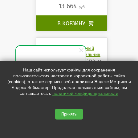
13 664
руб.
В КОРЗИНУ

Взрывозащищённый
светодиодный светильник
Бриз 80 Ех SPL 4000K
ССдВз Ех 01-080-002 IP65 Бриз 80 Ех SPL
4000K
Специалист по продажам
Наш сайт использует файлы для сохранения
пользовательских настроек и корректной работы сайта
Здравствуйте! Готов(-а)
(cookies), а так же сервисы веб-аналитики Яндекс.Метрика и
помочь вам. Напишите мне,
Яндекс-Вебмастер. Продолжая пользоваться сайтом, вы
если у вас появятся вопросы.
соглашаетесь с
политикой конфиденциальности
Принять