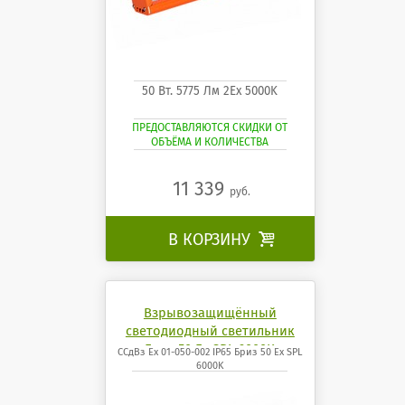
50 Вт. 5775 Лм 2Ех 5000K
ПРЕДОСТАВЛЯЮТСЯ СКИДКИ ОТ
ОБЪЁМА И КОЛИЧЕСТВА
11 339
руб.
В КОРЗИНУ

Взрывозащищённый
светодиодный светильник
Бриз 50 Ех SPL 6000K
ССдВз Ех 01-050-002 IP65 Бриз 50 Ех SPL
6000K