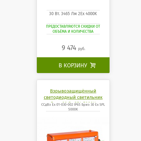
30 Вт. 3465 Лм 2Ех 4000K
ПРЕДОСТАВЛЯЮТСЯ СКИДКИ ОТ
ОБЪЁМА И КОЛИЧЕСТВА
9 474
руб.
В КОРЗИНУ

Взрывозащищённый
светодиодный светильник
Бриз 30 Ех SPL 5000K
ССдВз Ех 01-030-002 IP65 Бриз 30 Ех SPL
5000K