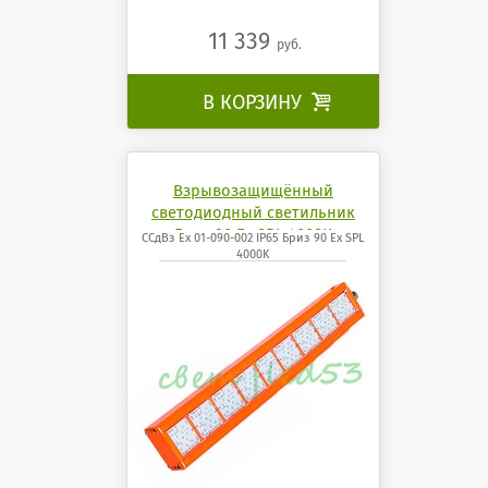
11 339
руб.
В КОРЗИНУ

Взрывозащищённый
светодиодный светильник
Бриз 90 Ех SPL 4000K
ССдВз Ех 01-090-002 IP65 Бриз 90 Ех SPL
4000K