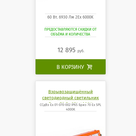
60 Вт. 6930 Лм 2Ех 6000K
ПРЕДОСТАВЛЯЮТСЯ СКИДКИ ОТ
ОБЪЁМА И КОЛИЧЕСТВА
12 895
руб.
В КОРЗИНУ

Взрывозащищённый
светодиодный светильник
Бриз 70 Ех SPL 4000K
ССдВз Ех 01-070-002 IP65 Бриз 70 Ех SPL
4000K