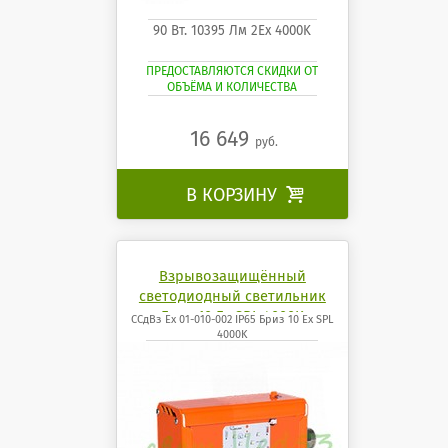
90 Вт. 10395 Лм 2Ех 4000K
ПРЕДОСТАВЛЯЮТСЯ СКИДКИ ОТ
ОБЪЁМА И КОЛИЧЕСТВА
16 649
руб.
В КОРЗИНУ

Взрывозащищённый
светодиодный светильник
Бриз 10 Ех SPL 4000K
ССдВз Ех 01-010-002 IP65 Бриз 10 Ех SPL
4000K