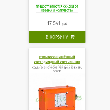
ПРЕДОСТАВЛЯЮТСЯ СКИДКИ ОТ
ОБЪЁМА И КОЛИЧЕСТВА
17 541
руб.
В КОРЗИНУ

Взрывозащищённый
светодиодный светильник
Бриз 10 Ех SPL 5000K
ССдВз Ех 01-010-002 IP65 Бриз 10 Ех SPL
5000K