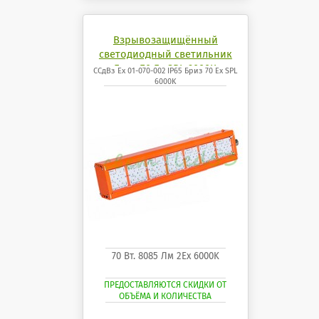
Взрывозащищённый
светодиодный светильник
Бриз 70 Ех SPL 6000K
ССдВз Ех 01-070-002 IP65 Бриз 70 Ех SPL
6000K
70 Вт. 8085 Лм 2Ех 6000K
ПРЕДОСТАВЛЯЮТСЯ СКИДКИ ОТ
ОБЪЁМА И КОЛИЧЕСТВА