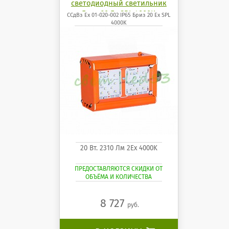
светодиодный светильник
Бриз 20 Ех SPL 4000K
ССдВз Ех 01-020-002 IP65 Бриз 20 Ех SPL
4000K
20 Вт. 2310 Лм 2Ех 4000K
ПРЕДОСТАВЛЯЮТСЯ СКИДКИ ОТ
ОБЪЁМА И КОЛИЧЕСТВА
8 727
руб.