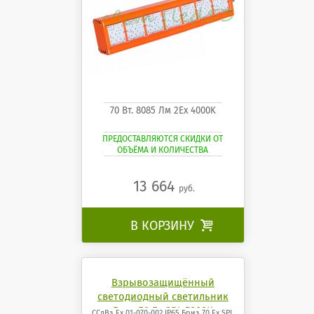
70 Вт. 8085 Лм 2Ех 4000K
ПРЕДОСТАВЛЯЮТСЯ СКИДКИ ОТ
ОБЪЁМА И КОЛИЧЕСТВА
13 664
руб.
В КОРЗИНУ

Взрывозащищённый
светодиодный светильник
Бриз 70 Ех SPL 5000K
ССдВз Ех 01-070-002 IP65 Бриз 70 Ех SPL