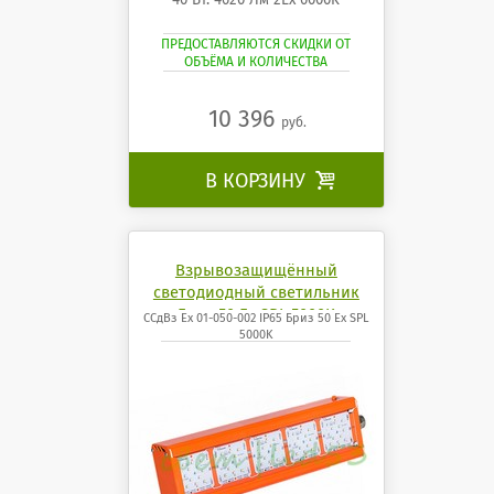
ПРЕДОСТАВЛЯЮТСЯ СКИДКИ ОТ
ОБЪЁМА И КОЛИЧЕСТВА
10 396
руб.
В КОРЗИНУ

Взрывозащищённый
светодиодный светильник
Бриз 50 Ех SPL 5000K
ССдВз Ех 01-050-002 IP65 Бриз 50 Ех SPL
5000K