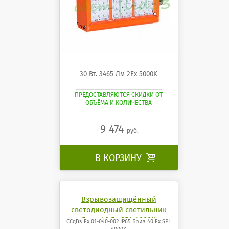
30 Вт. 3465 Лм 2Ех 5000K
ПРЕДОСТАВЛЯЮТСЯ СКИДКИ ОТ
ОБЪЁМА И КОЛИЧЕСТВА
9 474
руб.
В КОРЗИНУ

Взрывозащищённый
светодиодный светильник
Бриз 40 Ех SPL 4000K
ССдВз Ех 01-040-002 IP65 Бриз 40 Ех SPL