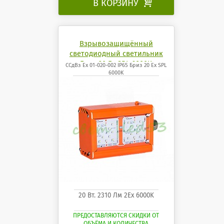
В КОРЗИНУ

Взрывозащищённый
светодиодный светильник
Бриз 20 Ех SPL 6000K
ССдВз Ех 01-020-002 IP65 Бриз 20 Ех SPL
6000K
20 Вт. 2310 Лм 2Ех 6000K
ПРЕДОСТАВЛЯЮТСЯ СКИДКИ ОТ
ОБЪЁМА И КОЛИЧЕСТВА