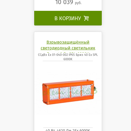
10 039
руб.
В КОРЗИНУ

Взрывозащищённый
светодиодный светильник
Бриз 40 Ех SPL 6000K
ССдВз Ех 01-040-002 IP65 Бриз 40 Ех SPL
6000K
40 Вт. 4620 Лм 2Ех 6000K