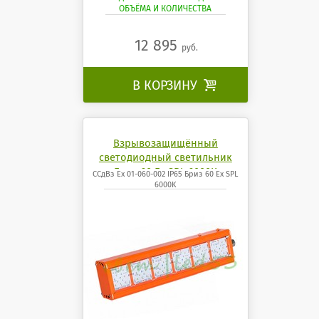
ОБЪЁМА И КОЛИЧЕСТВА
12 895
руб.
В КОРЗИНУ

Взрывозащищённый
светодиодный светильник
Бриз 60 Ех SPL 6000K
ССдВз Ех 01-060-002 IP65 Бриз 60 Ех SPL
6000K