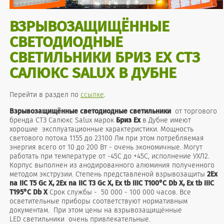
ВЗРЫВОЗАЩИЩЁННЫЕ
СВЕТОДИОДНЫЕ
СВЕТИЛЬНИКИ БРИЗ EX СТЗ
САЛЮКС SALUX В ДУБНЕ
Перейти в раздел по
ссылке
.
Взрывозащищённые
светодиодные светильники
от торгового
бренда СТЗ Салюкс Salux марок
Бриз Ex
в Дубне имеют
хорошие эксплуатационные характеристики. Мощность
светового потока 1155 до 23100 Лм при этом потребляемая
энергия всего от 10 до 200 Вт - очень экономичные. Могут
работать при температуре от -45С до +45С, исполнение УХЛ2.
Корпус выполнен из анодированного алюминия полученного
методом экструзии. Степень представленой взрывозащиты
2Ex
na IIC T5 Gc X, 2Ex na IIC T3 Gc X, Ex tb IIIC T100°C Db X, Ex tb IIIC
T195°C Db X
Срок службы - 50 000 - 100 000 часов. Все
осветительные приборы соответствуют нормативным
документам. При этом цены на взрывозащищённые
LED светильники очень привлекательные.