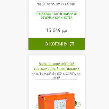
90 Вт. 10395 Лм 2Ех 4000K
ПРЕДОСТАВЛЯЮТСЯ СКИДКИ ОТ
ОБЪЁМА И КОЛИЧЕСТВА
16 649
руб.
В КОРЗИНУ

Взрывозащищённый
светодиодный светильник
Бриз 10 Ех SPL 4000K
ССдВз Ех 01-010-002 IP65 Бриз 10 Ех SPL
4000K