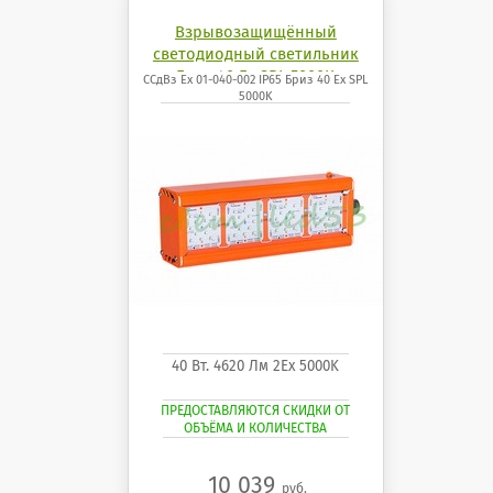
Взрывозащищённый
светодиодный светильник
Бриз 40 Ех SPL 5000K
ССдВз Ех 01-040-002 IP65 Бриз 40 Ех SPL
5000K
40 Вт. 4620 Лм 2Ех 5000K
ПРЕДОСТАВЛЯЮТСЯ СКИДКИ ОТ
ОБЪЁМА И КОЛИЧЕСТВА
10 039
руб.