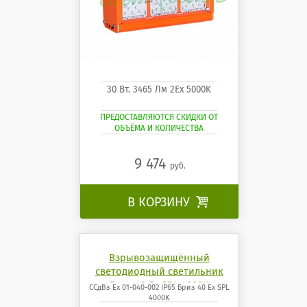
30 Вт. 3465 Лм 2Ех 5000K
ПРЕДОСТАВЛЯЮТСЯ СКИДКИ ОТ
ОБЪЁМА И КОЛИЧЕСТВА
9 474
руб.
В КОРЗИНУ

Взрывозащищённый
светодиодный светильник
Бриз 40 Ех SPL 4000K
ССдВз Ех 01-040-002 IP65 Бриз 40 Ех SPL
4000K