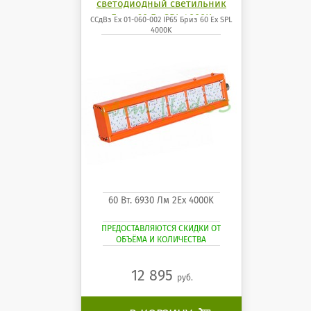
светодиодный светильник
Бриз 60 Ех SPL 4000K
ССдВз Ех 01-060-002 IP65 Бриз 60 Ех SPL
4000K
60 Вт. 6930 Лм 2Ех 4000K
ПРЕДОСТАВЛЯЮТСЯ СКИДКИ ОТ
ОБЪЁМА И КОЛИЧЕСТВА
12 895
руб.