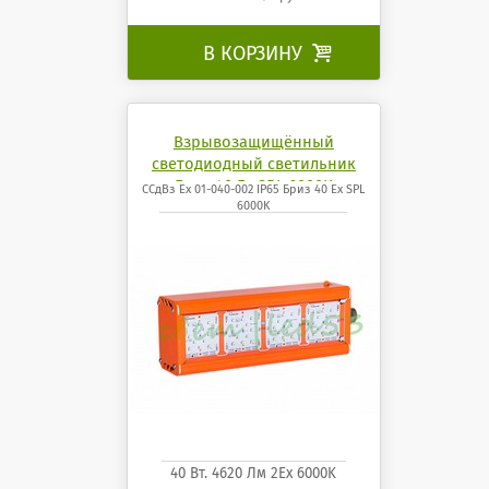
В КОРЗИНУ

Взрывозащищённый
светодиодный светильник
Бриз 40 Ех SPL 6000K
ССдВз Ех 01-040-002 IP65 Бриз 40 Ех SPL
6000K
40 Вт. 4620 Лм 2Ех 6000K