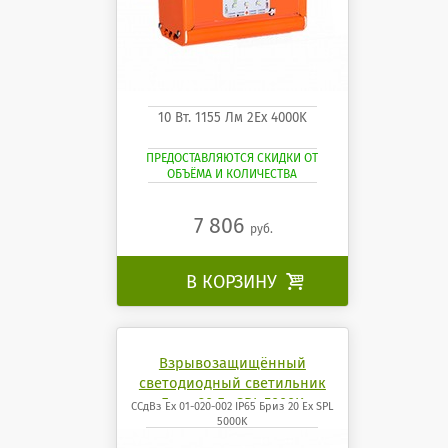
10 Вт. 1155 Лм 2Ех 4000K
ПРЕДОСТАВЛЯЮТСЯ СКИДКИ ОТ
ОБЪЁМА И КОЛИЧЕСТВА
7 806
руб.
В КОРЗИНУ

Взрывозащищённый
светодиодный светильник
Бриз 20 Ех SPL 5000K
ССдВз Ех 01-020-002 IP65 Бриз 20 Ех SPL
5000K