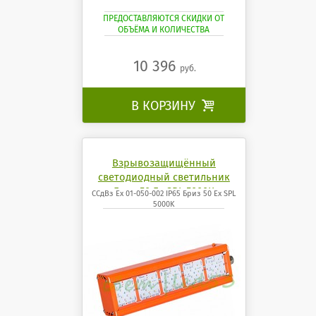
ПРЕДОСТАВЛЯЮТСЯ СКИДКИ ОТ
ОБЪЁМА И КОЛИЧЕСТВА
10 396
руб.
В КОРЗИНУ

Взрывозащищённый
светодиодный светильник
Бриз 50 Ех SPL 5000K
ССдВз Ех 01-050-002 IP65 Бриз 50 Ех SPL
5000K