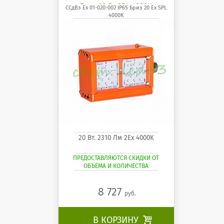
Бриз 20 Ех SPL 4000K
ССдВз Ех 01-020-002 IP65 Бриз 20 Ех SPL
4000K
20 Вт. 2310 Лм 2Ех 4000K
ПРЕДОСТАВЛЯЮТСЯ СКИДКИ ОТ
ОБЪЁМА И КОЛИЧЕСТВА
8 727
руб.
В КОРЗИНУ
