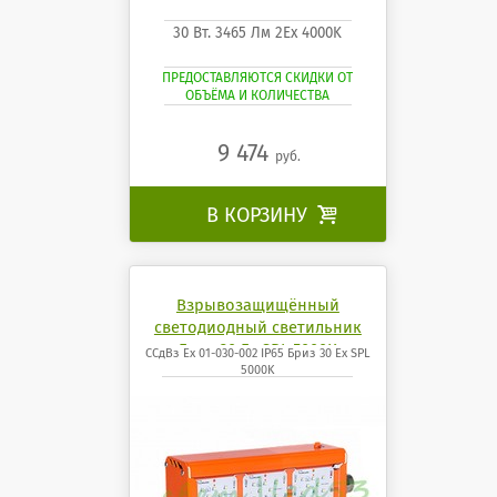
30 Вт. 3465 Лм 2Ех 4000K
ПРЕДОСТАВЛЯЮТСЯ СКИДКИ ОТ
ОБЪЁМА И КОЛИЧЕСТВА
9 474
руб.
В КОРЗИНУ

Взрывозащищённый
светодиодный светильник
Бриз 30 Ех SPL 5000K
ССдВз Ех 01-030-002 IP65 Бриз 30 Ех SPL
5000K