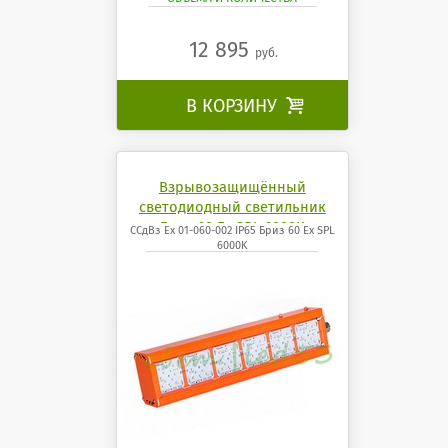
12 895
руб.
В КОРЗИНУ

Взрывозащищённый
светодиодный светильник
Бриз 60 Ех SPL 6000K
ССдВз Ех 01-060-002 IP65 Бриз 60 Ех SPL
6000K