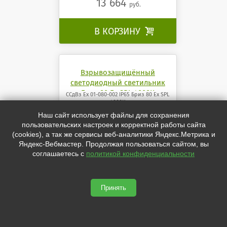
13 664
руб.
В КОРЗИНУ

Взрывозащищённый
светодиодный светильник
Бриз 80 Ех SPL 4000K
ССдВз Ех 01-080-002 IP65 Бриз 80 Ех SPL
4000K
Наш сайт использует файлы для сохранения
пользовательских настроек и корректной работы сайта
(cookies), а так же сервисы веб-аналитики Яндекс.Метрика и
Яндекс-Вебмастер. Продолжая пользоваться сайтом, вы
соглашаетесь с
политикой конфиденциальности
Принять
80 Вт. 9240 Лм 2Ех 4000K