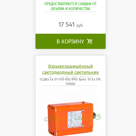
ПРЕДОСТАВЛЯЮТСЯ СКИДКИ ОТ
ОБЪЁМА И КОЛИЧЕСТВА
17 541
руб.
В КОРЗИНУ

Взрывозащищённый
светодиодный светильник
Бриз 10 Ех SPL 5000K
ССдВз Ех 01-010-002 IP65 Бриз 10 Ех SPL
5000K