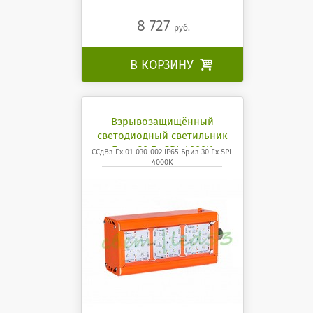
8 727
руб.
В КОРЗИНУ

Взрывозащищённый
светодиодный светильник
Бриз 30 Ех SPL 4000K
ССдВз Ех 01-030-002 IP65 Бриз 30 Ех SPL
4000K