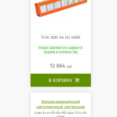
70 Вт. 8085 Лм 2Ех 4000K
ПРЕДОСТАВЛЯЮТСЯ СКИДКИ ОТ
ОБЪЁМА И КОЛИЧЕСТВА
13 664
руб.
В КОРЗИНУ

Взрывозащищённый
светодиодный светильник
Бриз 70 Ех SPL 5000K
ССдВз Ех 01-070-002 IP65 Бриз 70 Ех SPL
5000K