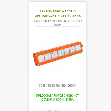
Взрывозащищённый
светодиодный светильник
Бриз 70 Ех SPL 6000K
ССдВз Ех 01-070-002 IP65 Бриз 70 Ех SPL
6000K
70 Вт. 8085 Лм 2Ех 6000K
ПРЕДОСТАВЛЯЮТСЯ СКИДКИ ОТ
ОБЪЁМА И КОЛИЧЕСТВА