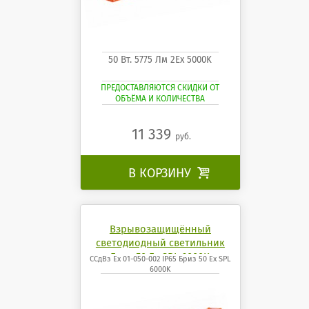
50 Вт. 5775 Лм 2Ех 5000K
ПРЕДОСТАВЛЯЮТСЯ СКИДКИ ОТ
ОБЪЁМА И КОЛИЧЕСТВА
11 339
руб.
В КОРЗИНУ

Взрывозащищённый
светодиодный светильник
Бриз 50 Ех SPL 6000K
ССдВз Ех 01-050-002 IP65 Бриз 50 Ех SPL
6000K