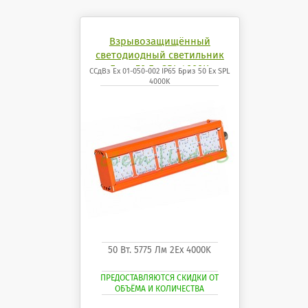
Взрывозащищённый
светодиодный светильник
Бриз 50 Ех SPL 4000K
ССдВз Ех 01-050-002 IP65 Бриз 50 Ех SPL
4000K
50 Вт. 5775 Лм 2Ех 4000K
ПРЕДОСТАВЛЯЮТСЯ СКИДКИ ОТ
ОБЪЁМА И КОЛИЧЕСТВА