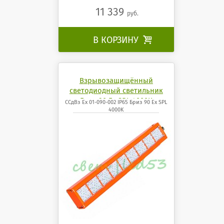
11 339
руб.
В КОРЗИНУ

Взрывозащищённый
светодиодный светильник
Бриз 90 Ех SPL 4000K
ССдВз Ех 01-090-002 IP65 Бриз 90 Ех SPL
4000K