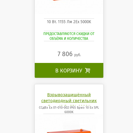
10 Вт. 1155 Лм 2Ех 5000K
ПРЕДОСТАВЛЯЮТСЯ СКИДКИ ОТ
ОБЪЁМА И КОЛИЧЕСТВА
7 806
руб.
В КОРЗИНУ

Взрывозащищённый
светодиодный светильник
Бриз 10 Ех SPL 6000K
ССдВз Ех 01-010-002 IP65 Бриз 10 Ех SPL
6000K