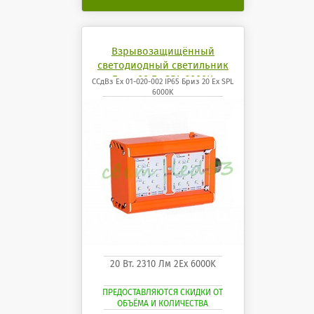
Взрывозащищённый
светодиодный светильник
Бриз 20 Ех SPL 6000K
ССдВз Ех 01-020-002 IP65 Бриз 20 Ех SPL
6000K
20 Вт. 2310 Лм 2Ех 6000K
ПРЕДОСТАВЛЯЮТСЯ СКИДКИ ОТ
ОБЪЁМА И КОЛИЧЕСТВА