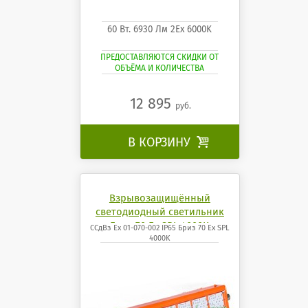
60 Вт. 6930 Лм 2Ех 6000K
ПРЕДОСТАВЛЯЮТСЯ СКИДКИ ОТ
ОБЪЁМА И КОЛИЧЕСТВА
12 895
руб.
В КОРЗИНУ

Взрывозащищённый
светодиодный светильник
Бриз 70 Ех SPL 4000K
ССдВз Ех 01-070-002 IP65 Бриз 70 Ех SPL
4000K