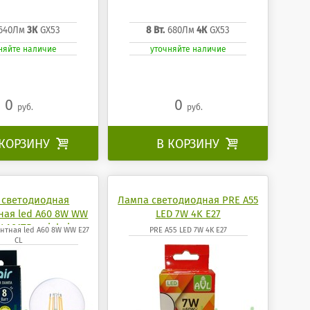
640Лм
3К
GX53
8 Вт.
680Лм
4К
GX53
няйте наличие
уточняйте наличие
0
0
руб.
руб.
 КОРЗИНУ

В КОРЗИНУ

 светодиодная
Лампа светодиодная PRE A55
ая led A60 8W WW
LED 7W 4K E27
GLA01TR uniel air
нтная led A60 8W WW E27
PRE A55 LED 7W 4K E27
CL