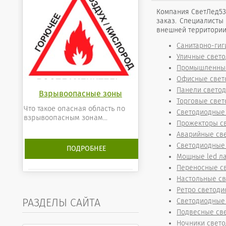
Компания СветЛед53
заказ. Специалисты
внешней территории
Санитарно-ги
Уличные свет
Промышленные
Офисные свет
Панели свето
Взрывоопасные зоны
Торговые свет
Что такое опасная область по
Светодиодные
взрывоопасным зонам...
Прожекторы с
Аварийные св
Светодиодные
ПОДРОБНЕЕ
Мощные led л
Переносные с
Настольные с
Ретро светоди
РАЗДЕЛЫ САЙТА
Светодиодные 
Подвесные све
Ночники свет