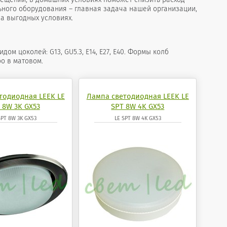
ьного оборудования – главная задача нашей организации,
а выгодных условиях.
 цоколей: G13, GU5.3, Е14, Е27, Е40. Формы колб
о в матовом.
тодиодная LEEK LE
Лампа светодиодная LEEK LE
 8W 3K GX53
SPT 8W 4K GX53
SPT 8W 3K GX53
LE SPT 8W 4K GX53