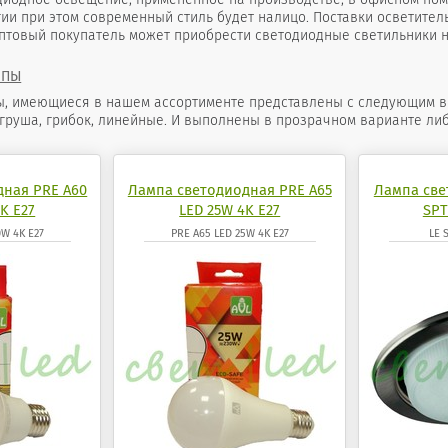
ии при этом современный стиль будет налицо. Поставки осветител
оптовый покупатель может приобрести светодиодные светильники н
МПЫ
 имеющиеся в нашем ассортименте представлены с следующим видом
 груша, грибок, линейные. И выполнены в прозрачном варианте либ
дная PRE A60
Лампа светодиодная PRE A65
Лампа све
K E27
LED 25W 4K E27
SPT
0W 4K E27
PRE A65 LED 25W 4K E27
LE 