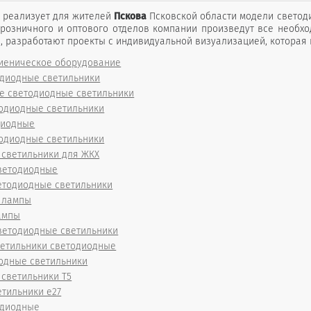
 реализует для жителей
Пскова
Псковской области модели светоди
 розничного и оптового отделов компании произведут все необ
, разработают проекты с индивидуальной визуализацией, которая 
гиеническое оборудование
одиодные светильники
 светодиодные светильники
одиодные светильники
диодные
одиодные светильники
 светильники для ЖКХ
ветодиодные
етодиодные светильники
 лампы
ампы
ветодиодные светильники
ветильники светодиодные
одные светильники
светильники T5
тильники е27
одиодные