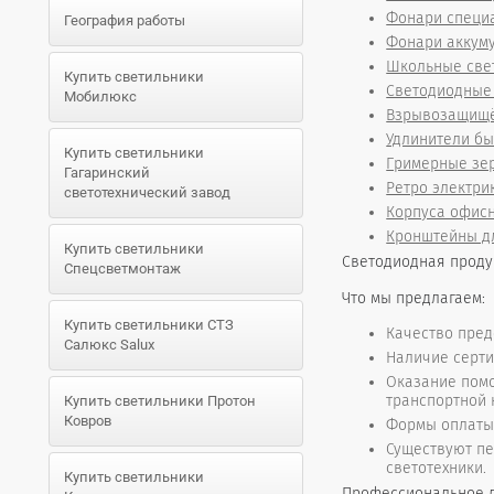
Фонари специ
География работы
Фонари аккум
Школьные све
Купить светильники
Светодиодные 
Мобилюкс
Взрывозащищё
Удлинители б
Купить светильники
Гримерные зе
Гагаринский
Ретро электри
светотехнический завод
Корпуса офисн
Кронштейны д
Купить светильники
Светодиодная продук
Спецсветмонтаж
Что мы предлагаем:
Купить светильники СТЗ
Качество пред
Салюкс Salux
Наличие серти
Оказание помо
транспортной 
Купить светильники Протон
Ковров
Формы оплаты 
Существуют пе
светотехники.
Купить светильники
Профессиональное д