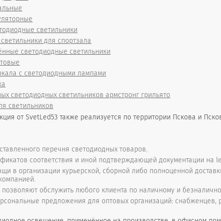
альные
уляторные
тодиодные светильники
светильники для спортзала
нные светодиодные светильники
ытовые
ркала с светодиодными лампами
ка
ых светодиодных светильников армстронг грильято
ля светильников
ция от SvetLed53 также реализуется по территории Пскова и Пско
ставленного перечня светодиодных товаров.
фикатов соответствия и иной подтверждающей документации на le
щи в организации курьерской, сборной либо полноценной доставк
компанией.
позволяют обслужить любого клиента по наличному и безналично
рсональные предложения для оптовых организаций: снабженцев, ро
иодное освещение, применённое на производстве, в офисном пом