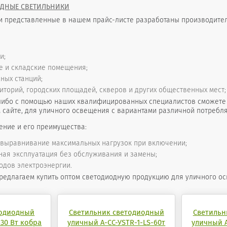
ДНЫЕ СВЕТИЛЬНИКИ
и представленные в нашем прайс-листе разработаны производите
и;
 и складские помещения;
ных станций;
торий, городских площадей, скверов и других общественных мест; г
либо с помощью наших квалифицированных специалистов сможете 
сайте, для уличного освещения с вариантами различной потребл
ение и его преимущества:
 выравнивание максимальных нагрузок при включении;
ая эксплуатация без обслуживания и замены;
одов электроэнергии.
редлагаем купить оптом светодиодную продукцию для уличного о
тодиодный
Светильник светодиодный
Светильн
30 Вт кобра
уличный А-СС-УSTR-1-LS-60т
уличный А