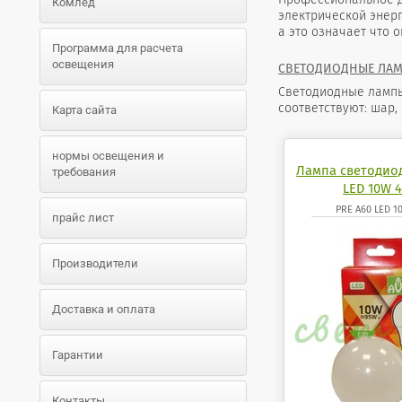
Комлед
электрической энерг
а это означает что 
Программа для расчета
освещения
СВЕТОДИОДНЫЕ ЛА
Светодиодные лампы,
соответствуют: шар,
Карта сайта
нормы освещения и
Лампа светодио
требования
LED 10W 4
PRE A60 LED 1
прайс лист
Производители
Доставка и оплата
Гарантии
Контакты