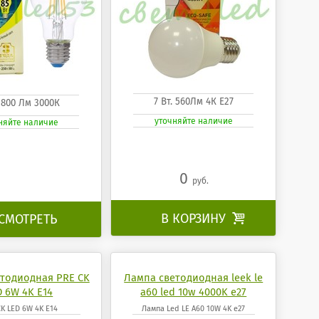
7 Вт. 560Лм 4К Е27
. 800 Лм 3000К
уточняйте наличие
няйте наличие
0
руб.
В КОРЗИНУ

СМОТРЕТЬ
тодиодная PRE CK
Лампа светодиодная leek le
D 6W 4K E14
a60 led 10w 4000K e27
K LED 6W 4K E14
Лампа Led LE A60 10W 4K e27