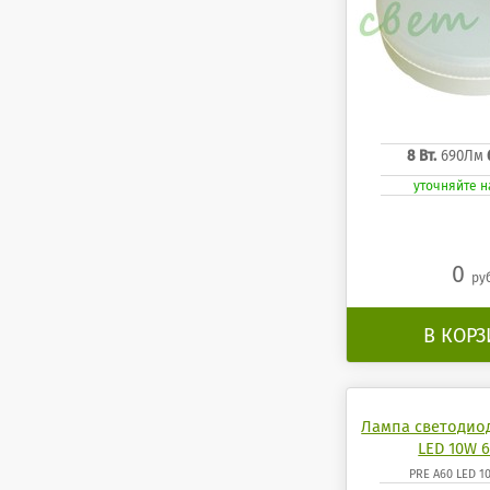
8 Вт.
690Лм
уточняйте 
0
ру
В КОР
Лампа светодио
LED 10W 6
PRE A60 LED 1