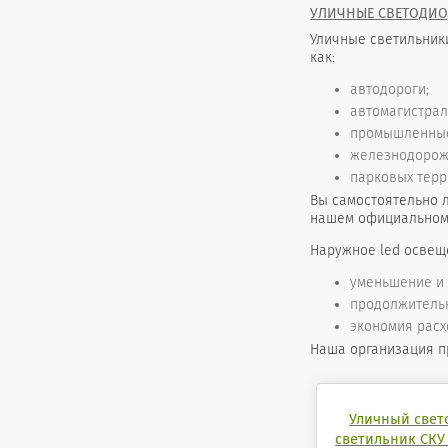
УЛИЧНЫЕ СВЕТОДИО
Уличные светильник
как:
автодороги;
автомагистрал
промышленные
железнодорож
парковых терри
Вы самостоятельно 
нашем официальном 
Наружное led освещ
уменьшение и
продолжительн
экономия расх
Наша организация п
Уличный све
светильник СКУ 