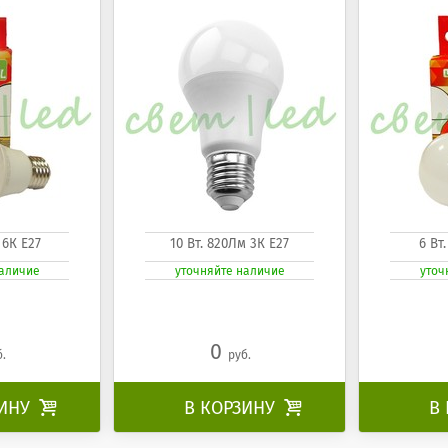
 6К Е27
10 Вт. 820Лм 3К Е27
6 Вт
наличие
уточняйте наличие
уточ
0
б.
руб.
ЗИНУ

В КОРЗИНУ

В