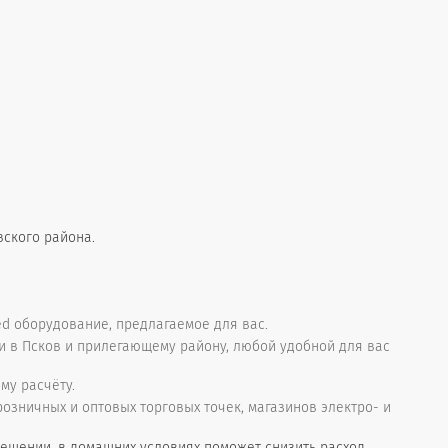
вского района.
d оборудование, предлагаемое для вас.
и в Псков и прилегающему району, любой удобной для вас
му расчёту.
зничных и оптовых торговых точек, магазинов электро- и
ещении, в домашних условиях поможет снизить расход