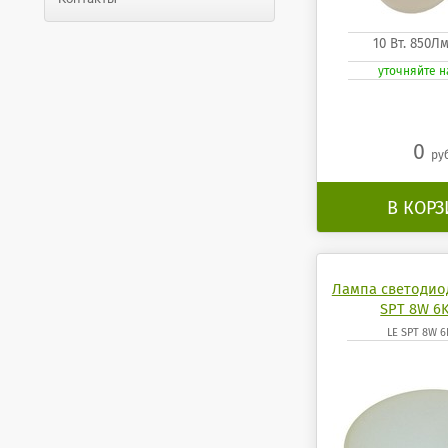
10 Вт. 850Л
уточняйте 
0
ру
В КОР
Лампа светодио
SPT 8W 6K
LE SPT 8W 6