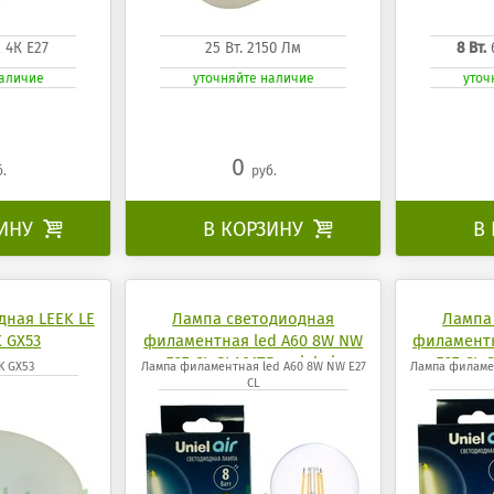
м 4К Е27
25 Вт. 2150 Лм
8 Вт.
наличие
уточняйте наличие
уточ
0
б.
руб.
ЗИНУ

В КОРЗИНУ

В
дная LEEK LE
Лампа светодиодная
Лампа
 GX53
филаментная led A60 8W NW
филаментн
E27 CL GLA01TR uniel air
E27 CL 
K GX53
Лампа филаментная led A60 8W NW E27
Лампа филаме
CL