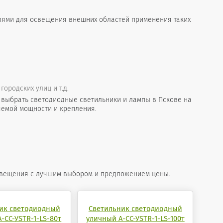
лями для освещения внешних областей применения таких
ородских улиц и т.д.
выбрать светодиодные светильники и лампы в Пскове на
яемой мощности и крепления.
свещения с лучшим выбором и предложением цены.
ик светодиодный
Светильник светодиодный
-СС-УSTR-1-LS-80т
уличный А-СС-УSTR-1-LS-100т