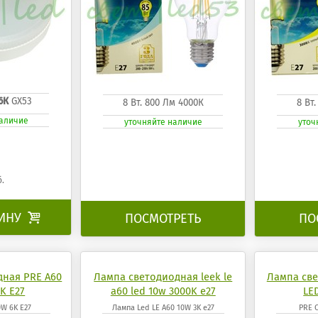
6К
GX53
8 Вт. 800 Лм 4000К
8 Вт
наличие
уточняйте наличие
уточ
б.
ЗИНУ

ПОСМОТРЕТЬ
ПО
дная PRE A60
Лампа светодиодная leek le
Лампа све
K E27
a60 led 10w 3000K e27
LE
0W 6K E27
Лампа Led LE A60 10W 3K e27
PRE C