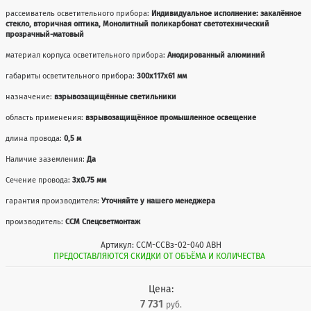
рассеиватель осветительного прибора:
Индивидуальное исполнение: закалённое
стекло, вторичная оптика, Монолитный поликарбонат светотехнический
прозрачный-матовый
материал корпуса осветительного прибора:
Анодированный алюминий
габариты осветительного прибора:
300x117x61 мм
назначение:
взрывозащищённые светильники
область применения:
взрывозащищённое промышленное освещение
длина провода:
0,5 м
Наличие заземления:
Да
Сечение провода:
3х0.75 мм
гарантия производителя:
Уточняйте у нашего менеджера
производитель:
ССМ Спецсветмонтаж
Артикул: ССМ-ССВз-02-040 АВН
ПРЕДОСТАВЛЯЮТСЯ СКИДКИ ОТ ОБЪЁМА И КОЛИЧЕСТВА
Цена:
7 731
руб.