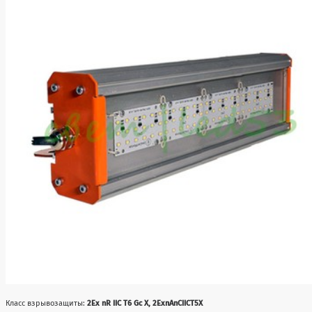
Класс взрывозащиты:
2Ex nR IIC T6 Gc X, 2ЕхnAnCIICT5X