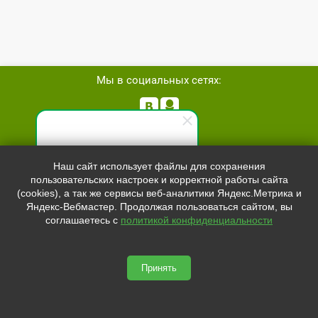
Мы в социальных сетях:


Телефон:
+7 (8162)
554801
Специалист по продажам
Наш сайт использует файлы для сохранения
+7 (952)
4829892
пользовательских настроек и корректной работы сайта
Здравствуйте! Готов(-а)
sale@svetled53.ru
(cookies), а так же сервисы веб-аналитики Яндекс.Метрика и
помочь вам. Напишите мне,
Яндекс-Вебмастер. Продолжая пользоваться сайтом, вы
если у вас появятся вопросы.
Адрес:
соглашаетесь с
политикой конфиденциальности
173021, Россия, Великий Новгород, ул.Нехинская, 59Б, офис
1.8
Принять
svetled53.ru © 2026
Сайт сделан по
сертификату качества Placemark