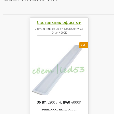
Светильник офисный
светодиодный 36 Вт
Светильник led 36 Вт 1200x200x19 мм
Опал 4000K
1200x200x19 мм Опал
панель 4000K
36 Вт.
3200 Лм.
IP40
4000K
1200x200x19мм
Опал