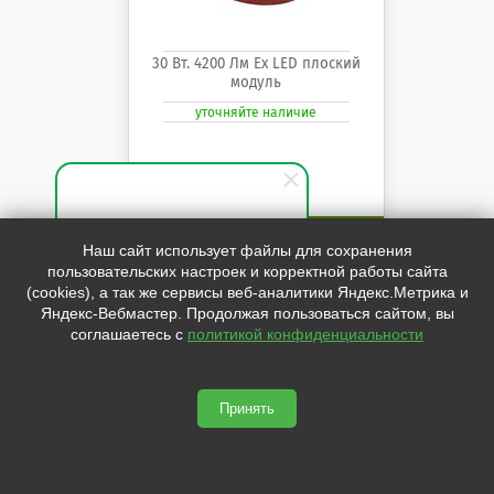
30 Вт. 4200 Лм Ех LED плоский
модуль
уточняйте наличие
ПОСМОТРЕТЬ
Специалист по продажам
Наш сайт использует файлы для сохранения
пользовательских настроек и корректной работы сайта
Здравствуйте! Готов(-а)
(cookies), а так же сервисы веб-аналитики Яндекс.Метрика и
помочь вам. Напишите мне,
Яндекс-Вебмастер. Продолжая пользоваться сайтом, вы
если у вас появятся вопросы.
Светильник светодиодный
соглашаетесь с
политикой конфиденциальности
взрывозащищённый Аплит
Ех-01Д-30 УХЛ1 переносной
Аплит Ех-01Д-30 УХЛ1 переносной
Принять