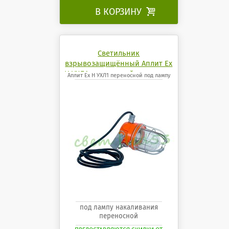
В КОРЗИНУ

Светильник
взрывозащищённый Аплит Ех
Н УХЛ1 переносной под лампу
Аплит Ех Н УХЛ1 переносной под лампу
под лампу накаливания
переносной