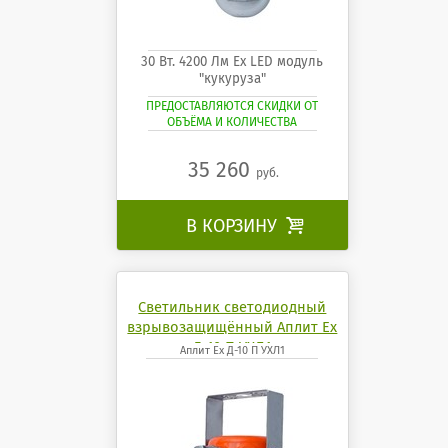
30 Вт. 4200 Лм Ех LED модуль
"кукуруза"
ПРЕДОСТАВЛЯЮТСЯ СКИДКИ ОТ
ОБЪЁМА И КОЛИЧЕСТВА
35 260
руб.
В КОРЗИНУ

Светильник светодиодный
взрывозащищённый Аплит Ех
Д-10 П УХЛ1
Аплит Ех Д-10 П УХЛ1