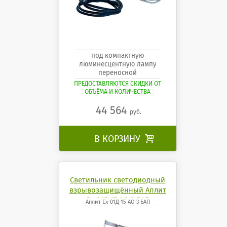
под компактную
люминесцентную лампу
переносной
ПРЕДОСТАВЛЯЮТСЯ СКИДКИ ОТ
ОБЪЁМА И КОЛИЧЕСТВА
44 564
руб.
В КОРЗИНУ

Светильник светодиодный
взрывозащищённый Аплит
Ех-01Д-15 АО-3 БАП
Аплит Ех-01Д-15 АО-3 БАП