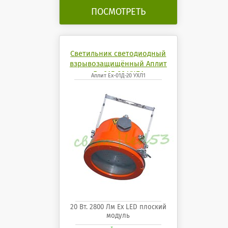
ПОСМОТРЕТЬ
Светильник светодиодный
взрывозащищённый Аплит
Ех-01Д-20 УХЛ1
Аплит Ех-01Д-20 УХЛ1
20 Вт. 2800 Лм Ех LED плоский
модуль