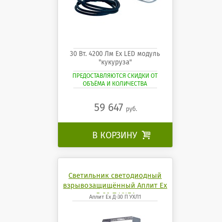
30 Вт. 4200 Лм Ех LED модуль
"кукуруза"
ПРЕДОСТАВЛЯЮТСЯ СКИДКИ ОТ
ОБЪЁМА И КОЛИЧЕСТВА
59 647
руб.
В КОРЗИНУ

Светильник светодиодный
взрывозащищённый Аплит Ех
Д-30 П УХЛ1
Аплит Ех Д-30 П УХЛ1