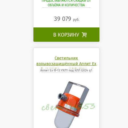
ПРЕДОСТАВЛЯЮТСЯ СКИДКИ ОТ
ОБЪЁМА И КОЛИЧЕСТВА
39 079
руб.
В КОРЗИНУ

Светильник
взрывозащищённый Аплит Ех
Ф-13 УХЛ1 под КЛЛ GX24 q1
Аплит Ех Ф-13 УХЛ1 под КЛЛ GX24 q1