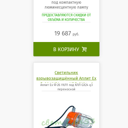
под компактную
люминесцентную лампу
ПРЕДОСТАВЛЯЮТСЯ СКИДКИ ОТ
ОБЪЁМА И КОЛИЧЕСТВА
19 687
руб.
В КОРЗИНУ

Светильник
взрывозащищённый Аплит Ех
Ф-26 УХЛ1 под КЛЛ GX24 q3
Аплит Ех Ф-26 УХЛ1 под КЛЛ GX24 q3
переносной
переносной