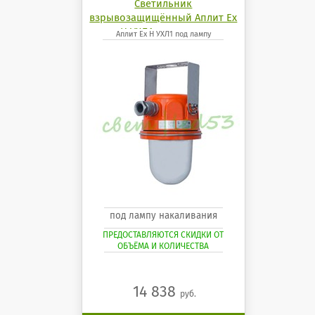
Светильник
взрывозащищённый Аплит Ех
Н УХЛ1 под лампу
Аплит Ех Н УХЛ1 под лампу
под лампу накаливания
ПРЕДОСТАВЛЯЮТСЯ СКИДКИ ОТ
ОБЪЁМА И КОЛИЧЕСТВА
14 838
руб.