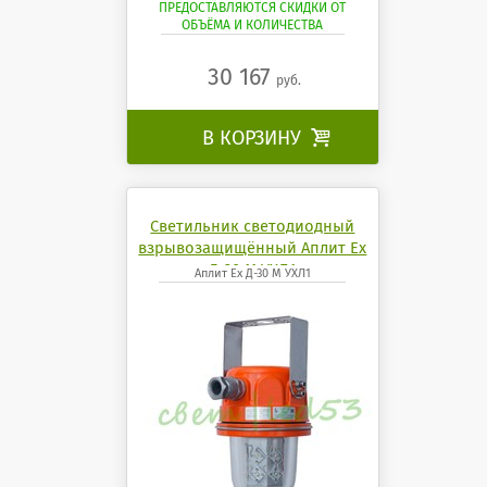
ПРЕДОСТАВЛЯЮТСЯ СКИДКИ ОТ
ОБЪЁМА И КОЛИЧЕСТВА
30 167
руб.
В КОРЗИНУ

Светильник светодиодный
взрывозащищённый Аплит Ех
Д-30 М УХЛ1
Аплит Ех Д-30 М УХЛ1