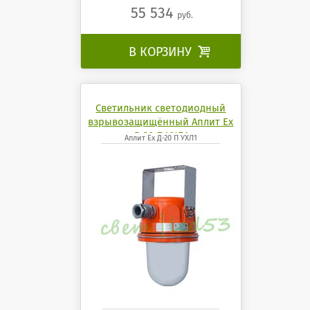
55 534
руб.
В КОРЗИНУ

Светильник светодиодный
взрывозащищённый Аплит Ех
Д-20 П УХЛ1
Аплит Ех Д-20 П УХЛ1