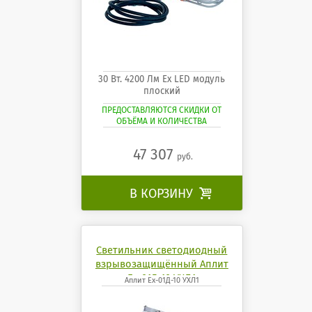
30 Вт. 4200 Лм Ех LED модуль
плоский
ПРЕДОСТАВЛЯЮТСЯ СКИДКИ ОТ
ОБЪЁМА И КОЛИЧЕСТВА
47 307
руб.
В КОРЗИНУ

Светильник светодиодный
взрывозащищённый Аплит
Ех-01Д-10 УХЛ1
Аплит Ех-01Д-10 УХЛ1