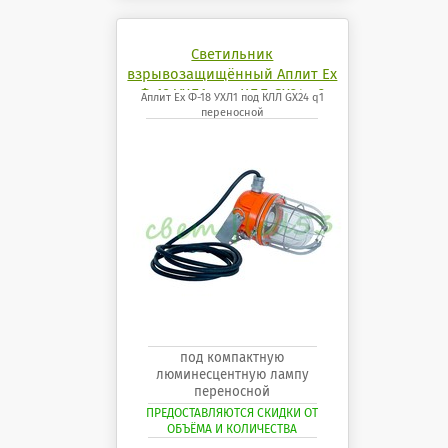
Светильник
взрывозащищённый Аплит Ех
Ф-18 УХЛ1 под КЛЛ GX24 q2
Аплит Ех Ф-18 УХЛ1 под КЛЛ GX24 q1
переносной
переносной
под компактную
люминесцентную лампу
переносной
ПРЕДОСТАВЛЯЮТСЯ СКИДКИ ОТ
ОБЪЁМА И КОЛИЧЕСТВА