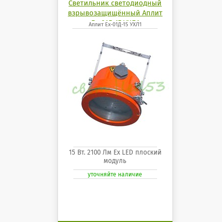
Светильник светодиодный
взрывозащищённый Аплит
Ех-01Д-15 УХЛ1
Аплит Ех-01Д-15 УХЛ1
15 Вт. 2100 Лм Ех LED плоский
модуль
уточняйте наличие