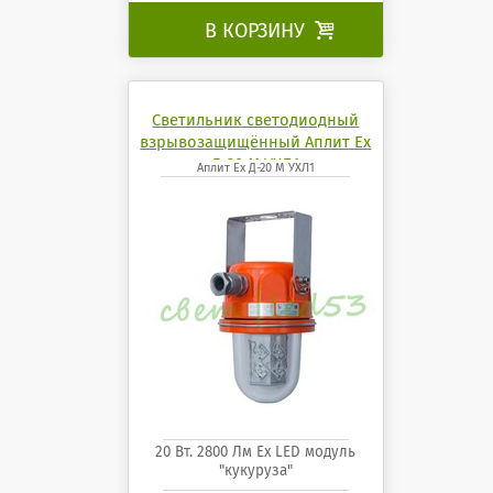
В КОРЗИНУ

Светильник светодиодный
взрывозащищённый Аплит Ех
Д-20 М УХЛ1
Аплит Ех Д-20 М УХЛ1
20 Вт. 2800 Лм Ех LED модуль
"кукуруза"