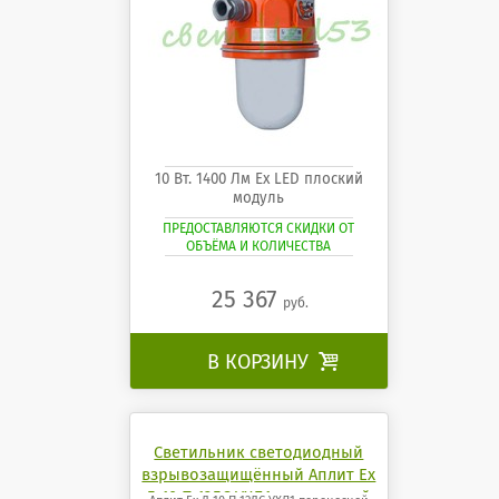
10 Вт. 1400 Лм Ех LED плоский
модуль
ПРЕДОСТАВЛЯЮТСЯ СКИДКИ ОТ
ОБЪЁМА И КОЛИЧЕСТВА
25 367
руб.
В КОРЗИНУ

Светильник светодиодный
взрывозащищённый Аплит Ех
Д-10 П 12ДС УХЛ1 переносной