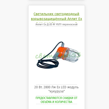
Светильник светодиодный
взрывозащищённый Аплит Ех
Д-20 М УХЛ1 переносной
Аплит Ех Д-20 М УХЛ1 переносной
20 Вт. 2800 Лм Ех LED модуль
"кукуруза"
ПРЕДОСТАВЛЯЮТСЯ СКИДКИ ОТ
ОБЪЁМА И КОЛИЧЕСТВА