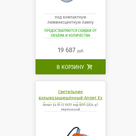
под компактную
люминесцентную лампу
ПРЕДОСТАВЛЯЮТСЯ СКИДКИ ОТ
ОБЪЁМА И КОЛИЧЕСТВА
19 687
руб.
В КОРЗИНУ

Светильник
взрывозащищённый Аплит Ех
Ф-13 УХЛ1 под КЛЛ GX24 q1
Аплит Ех Ф-13 УХЛ1 под КЛЛ GX24 q1
переносной
переносной