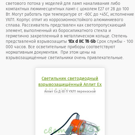
светового потока у моделей для ламп накаливания либо
компактных люминесцентных ламп с цоколем Е27 от 28 до 100
Вт. Могут работать при температуре от -60С до +45С, исполнение
УХЛ1. Корпус отлит из коррозионностойкого алюминиевого
сплава. Рассеиватель представлен как светопропускающий
элемент, выполненный из боросиликатного стекла и
герметично закрепленный в металлическом кольце. Степень
представленой взрывозащиты
1Ex d IIС T6 Gb
Срок службы - 100
000 часов. Все осветительные приборы соответствуют
нормативным документам. При этом цены на
взрывозащищённые светильники очень привлекательные.
Светильник светодиодный
взрывозащищённый Аплит Ех
Д-30 П УХЛ1 переносной
Аплит Ех Д-30 П УХЛ1 переносной