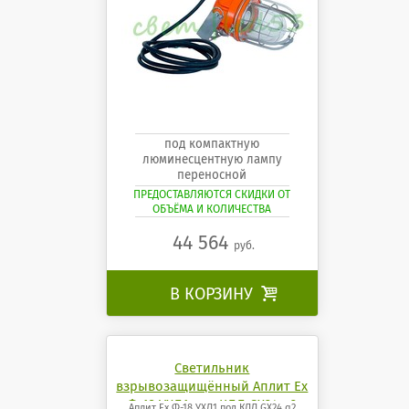
под компактную
люминесцентную лампу
переносной
ПРЕДОСТАВЛЯЮТСЯ СКИДКИ ОТ
ОБЪЁМА И КОЛИЧЕСТВА
44 564
руб.
В КОРЗИНУ

Светильник
взрывозащищённый Аплит Ех
Ф-18 УХЛ1 под КЛЛ GX24 q2
Аплит Ех Ф-18 УХЛ1 под КЛЛ GX24 q2