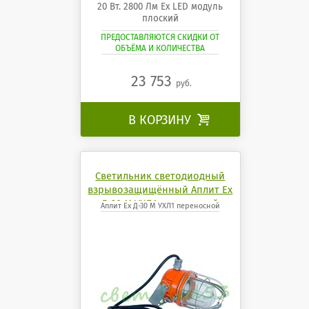
20 Вт. 2800 Лм Ех LED модуль
плоский
ПРЕДОСТАВЛЯЮТСЯ СКИДКИ ОТ
ОБЪЁМА И КОЛИЧЕСТВА
23 753
руб.
В КОРЗИНУ

Светильник светодиодный
взрывозащищённый Аплит Ех
Д-30 М УХЛ1 переносной
Аплит Ех Д-30 М УХЛ1 переносной