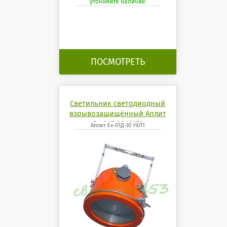
уточняйте наличие
ПОСМОТРЕТЬ
Светильник светодиодный
взрывозащищённый Аплит
Ех-01Д-30 УХЛ1
Аплит Ех-01Д-30 УХЛ1