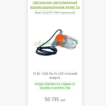
Светильник светодиодный
взрывозащищённый Аплит Ех
Д-10 П УХЛ1 переносной
Аплит Ех Д-10 П УХЛ1 переносной
10 Вт. 1400 Лм Ех LED плоский
модуль
ПРЕДОСТАВЛЯЮТСЯ СКИДКИ ОТ
ОБЪЁМА И КОЛИЧЕСТВА
50 735
руб.