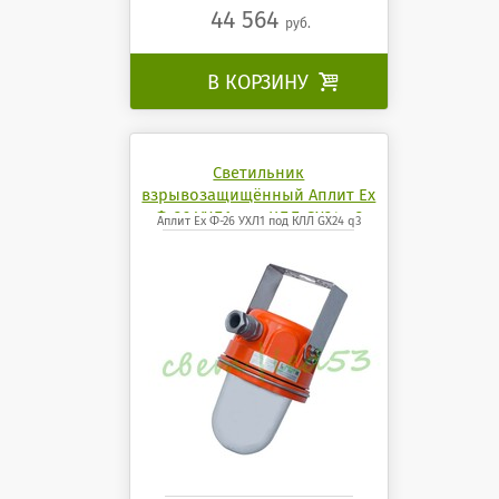
44 564
руб.
В КОРЗИНУ

Светильник
взрывозащищённый Аплит Ех
Ф-26 УХЛ1 под КЛЛ GX24 q3
Аплит Ех Ф-26 УХЛ1 под КЛЛ GX24 q3