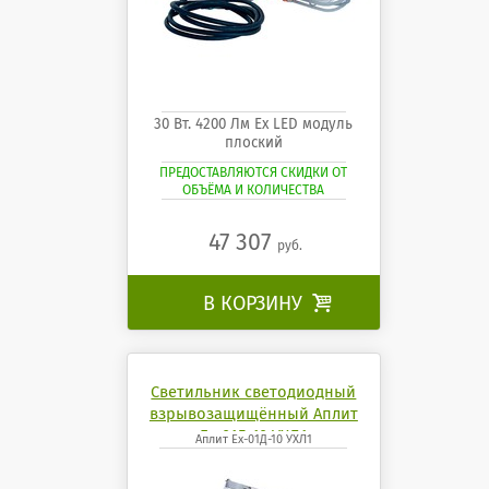
30 Вт. 4200 Лм Ех LED модуль
плоский
ПРЕДОСТАВЛЯЮТСЯ СКИДКИ ОТ
ОБЪЁМА И КОЛИЧЕСТВА
47 307
руб.
В КОРЗИНУ

Светильник светодиодный
взрывозащищённый Аплит
Ех-01Д-10 УХЛ1
Аплит Ех-01Д-10 УХЛ1