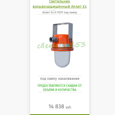
Светильник
взрывозащищённый Аплит Ех
Н УХЛ1 под лампу
Аплит Ех Н УХЛ1 под лампу
под лампу накаливания
ПРЕДОСТАВЛЯЮТСЯ СКИДКИ ОТ
ОБЪЁМА И КОЛИЧЕСТВА
14 838
руб.