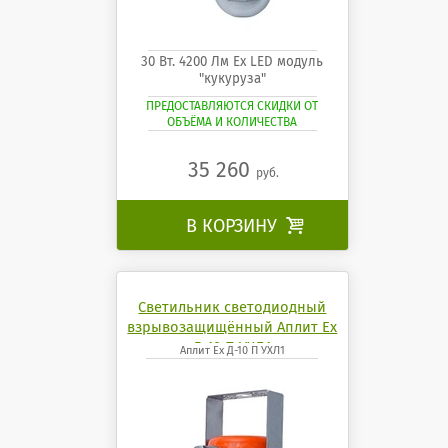
30 Вт. 4200 Лм Ех LED модуль
"кукуруза"
ПРЕДОСТАВЛЯЮТСЯ СКИДКИ ОТ
ОБЪЁМА И КОЛИЧЕСТВА
35 260
руб.
В КОРЗИНУ

Светильник светодиодный
взрывозащищённый Аплит Ех
Д-10 П УХЛ1
Аплит Ех Д-10 П УХЛ1