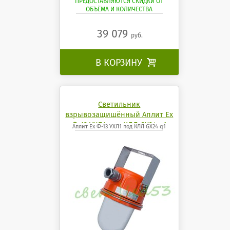
ПРЕДОСТАВЛЯЮТСЯ СКИДКИ ОТ
ОБЪЁМА И КОЛИЧЕСТВА
39 079
руб.
В КОРЗИНУ

Светильник
взрывозащищённый Аплит Ех
Ф-13 УХЛ1 под КЛЛ GX24 q1
Аплит Ех Ф-13 УХЛ1 под КЛЛ GX24 q1