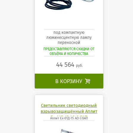
под компактную
люминесцентную лампу
переносной
ПРЕДОСТАВЛЯЮТСЯ СКИДКИ ОТ
ОБЪЁМА И КОЛИЧЕСТВА
44 564
руб.
В КОРЗИНУ

Светильник светодиодный
взрывозащищённый Аплит
Ех-01Д-15 АО-3 БАП
Аплит Ех-01Д-15 АО-3 БАП