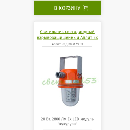
В КОРЗИНУ

Светильник светодиодный
взрывозащищённый Аплит Ех
Д-20 М УХЛ1
Аплит Ех Д-20 М УХЛ1
20 Вт. 2800 Лм Ех LED модуль
"кукуруза"