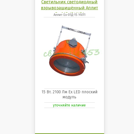
Светильник светодиодный
взрывозащищённый Аплит
Ех-01Д-15 УХЛ1
Аплит Ех-01Д-15 УХЛ1
15 Вт. 2100 Лм Ех LED плоский
модуль
уточняйте наличие