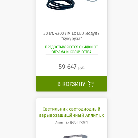
30 Вт. 4200 Лм Ех LED модуль
"кукуруза"
ПРЕДОСТАВЛЯЮТСЯ СКИДКИ ОТ
ОБЪЁМА И КОЛИЧЕСТВА
59 647
руб.
В КОРЗИНУ

Светильник светодиодный
взрывозащищённый Аплит Ех
Д-30 П УХЛ1
Аплит Ех Д-30 П УХЛ1