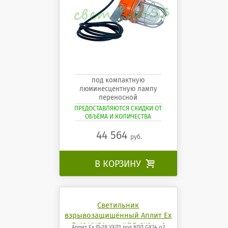
под компактную
люминесцентную лампу
переносной
ПРЕДОСТАВЛЯЮТСЯ СКИДКИ ОТ
ОБЪЁМА И КОЛИЧЕСТВА
44 564
руб.
В КОРЗИНУ

Светильник
взрывозащищённый Аплит Ех
Ф-18 УХЛ1 под КЛЛ GX24 q2
Аплит Ех Ф-18 УХЛ1 под КЛЛ GX24 q2