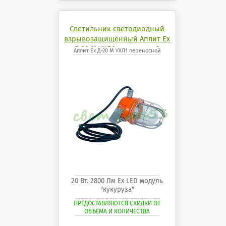
Светильник светодиодный
взрывозащищённый Аплит Ех
Д-20 М УХЛ1 переносной
Аплит Ех Д-20 М УХЛ1 переносной
20 Вт. 2800 Лм Ех LED модуль
"кукуруза"
ПРЕДОСТАВЛЯЮТСЯ СКИДКИ ОТ
ОБЪЁМА И КОЛИЧЕСТВА