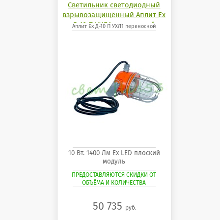
Светильник светодиодный
взрывозащищённый Аплит Ех
Д-10 П УХЛ1 переносной
Аплит Ех Д-10 П УХЛ1 переносной
10 Вт. 1400 Лм Ех LED плоский
модуль
ПРЕДОСТАВЛЯЮТСЯ СКИДКИ ОТ
ОБЪЁМА И КОЛИЧЕСТВА
50 735
руб.