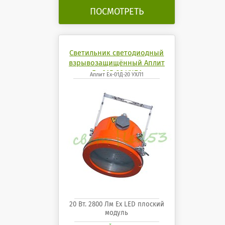
ПОСМОТРЕТЬ
Светильник светодиодный
взрывозащищённый Аплит
Ех-01Д-20 УХЛ1
Аплит Ех-01Д-20 УХЛ1
20 Вт. 2800 Лм Ех LED плоский
модуль