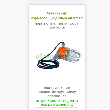
Светильник
взрывозащищённый Аплит Ех
Ф-18 УХЛ1 под КЛЛ GX24 q2
Аплит Ех Ф-18 УХЛ1 под КЛЛ GX24 q1
переносной
переносной
под компактную
люминесцентную лампу
переносной
ПРЕДОСТАВЛЯЮТСЯ СКИДКИ ОТ
ОБЪЁМА И КОЛИЧЕСТВА