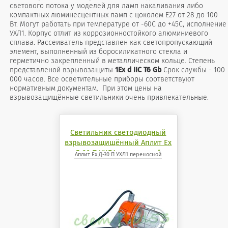
светового потока у моделей для ламп накаливания либо
компактных люминесцентных ламп с цоколем Е27 от 28 до 100
Вт. Могут работать при температуре от -60С до +45С, исполнение
УХЛ1. Корпус отлит из коррозионностойкого алюминиевого
сплава. Рассеиватель представлен как светопропускающий
элемент, выполненный из боросиликатного стекла и
герметично закрепленный в металлическом кольце. Степень
представленой взрывозащиты
1Ex d IIС T6 Gb
Срок службы - 100
000 часов. Все осветительные приборы соответствуют
нормативным документам. При этом цены на
взрывозащищённые светильники очень привлекательные.
Светильник светодиодный
взрывозащищённый Аплит Ех
Д-30 П УХЛ1 переносной
Аплит Ех Д-30 П УХЛ1 переносной