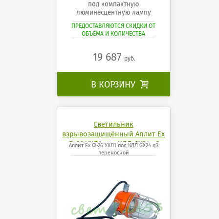
под компактную
люминесцентную лампу
ПРЕДОСТАВЛЯЮТСЯ СКИДКИ ОТ
ОБЪЁМА И КОЛИЧЕСТВА
19 687
руб.
В КОРЗИНУ

Светильник
взрывозащищённый Аплит Ех
Ф-26 УХЛ1 под КЛЛ GX24 q3
Аплит Ех Ф-26 УХЛ1 под КЛЛ GX24 q3
переносной
переносной