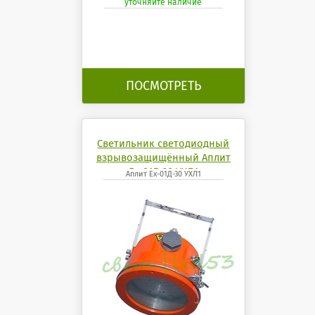
уточняйте наличие
ПОСМОТРЕТЬ
Светильник светодиодный
взрывозащищённый Аплит
Ех-01Д-30 УХЛ1
Аплит Ех-01Д-30 УХЛ1