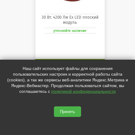
30 Вт. 4200 Лм Ех LED плоский
модуль
уточняйте наличие
ПОСМОТРЕТЬ
Наш сайт использует файлы для сохранения
пользовательских настроек и корректной работы сайта
(cookies), а так же сервисы веб-аналитики Яндекс.Метрика и
Яндекс-Вебмастер. Продолжая пользоваться сайтом, вы
Светильник светодиодный
соглашаетесь с
политикой конфиденциальности
взрывозащищённый Аплит
Ех-01Д-30 УХЛ1 переносной
Аплит Ех-01Д-30 УХЛ1 переносной
Принять