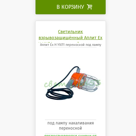
В КОРЗИНУ

Светильник
взрывозащищённый Аплит Ех
Н УХЛ1 переносной под лампу
Аплит Ех Н УХЛ1 переносной под лампу
под лампу накаливания
переносной