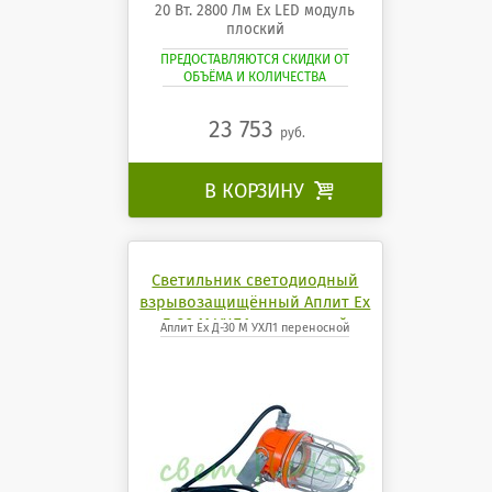
20 Вт. 2800 Лм Ех LED модуль
плоский
ПРЕДОСТАВЛЯЮТСЯ СКИДКИ ОТ
ОБЪЁМА И КОЛИЧЕСТВА
23 753
руб.
В КОРЗИНУ

Светильник светодиодный
взрывозащищённый Аплит Ех
Д-30 М УХЛ1 переносной
Аплит Ех Д-30 М УХЛ1 переносной