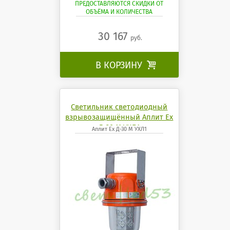
ПРЕДОСТАВЛЯЮТСЯ СКИДКИ ОТ
ОБЪЁМА И КОЛИЧЕСТВА
30 167
руб.
В КОРЗИНУ

Светильник светодиодный
взрывозащищённый Аплит Ех
Д-30 М УХЛ1
Аплит Ех Д-30 М УХЛ1