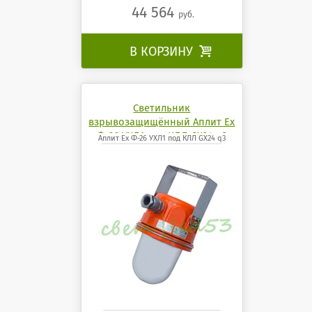
44 564
руб.
В КОРЗИНУ

Светильник
взрывозащищённый Аплит Ех
Ф-26 УХЛ1 под КЛЛ GX24 q3
Аплит Ех Ф-26 УХЛ1 под КЛЛ GX24 q3