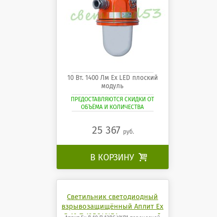
10 Вт. 1400 Лм Ех LED плоский
модуль
ПРЕДОСТАВЛЯЮТСЯ СКИДКИ ОТ
ОБЪЁМА И КОЛИЧЕСТВА
25 367
руб.
В КОРЗИНУ

Светильник светодиодный
взрывозащищённый Аплит Ех
Д-10 П 12ДС УХЛ1 переносной