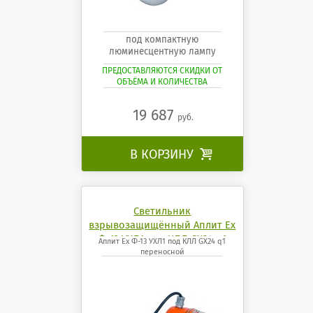
под компактную
люминесцентную лампу
ПРЕДОСТАВЛЯЮТСЯ СКИДКИ ОТ
ОБЪЁМА И КОЛИЧЕСТВА
19 687
руб.
В КОРЗИНУ

Светильник
взрывозащищённый Аплит Ех
Ф-13 УХЛ1 под КЛЛ GX24 q1
Аплит Ех Ф-13 УХЛ1 под КЛЛ GX24 q1
переносной
переносной