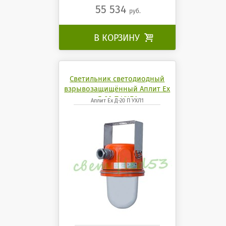
55 534
руб.
В КОРЗИНУ

Светильник светодиодный
взрывозащищённый Аплит Ех
Д-20 П УХЛ1
Аплит Ех Д-20 П УХЛ1