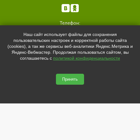


Телефон:
+7 (8162)
554801
Наш сайт использует файлы для сохранения
+7 (952)
4829892
пользовательских настроек и корректной работы сайта
sale@svetled53.ru
(cookies), а так же сервисы веб-аналитики Яндекс.Метрика и
Яндекс-Вебмастер. Продолжая пользоваться сайтом, вы
Адрес:
соглашаетесь с
политикой конфиденциальности
173021, Россия, Великий Новгород, ул.Нехинская, 59Б, офис
1.8
Принять
svetled53.ru © 2026
Сайт сделан по
сертификату качества Placemark