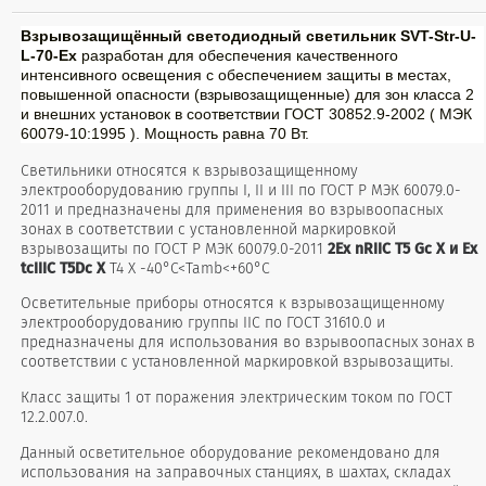
Взрывозащищённый светодиодный светильник SVT-Str-U-
L-70-Ex
разработан для обеспечения качественного
интенсивного освещения с обеспечением защиты в местах,
повышенной опасности (взрывозащищенные) для зон класса 2
и внешних установок в соответствии ГОСТ 30852.9-2002 ( МЭК
60079-10:1995 ). Мощность равна 70 Вт.
Светильники относятся к взрывозащищенному
электрооборудованию группы I, II и III по ГОСТ Р МЭК 60079.0-
2011 и предназначены для применения во взрывоопасных
зонах в соответствии с установленной маркировкой
взрывозащиты по ГОСТ Р МЭК 60079.0-2011
2Ех nRIIC T5 Gc Х и Ex
tcIIIС T5Dc X
T4 X -40°С<Tamb<+60°С
Осветительные приборы относятся к взрывозащищенному
электрооборудованию группы IIС по ГОСТ 31610.0 и
предназначены для использования во взрывоопасных зонах в
соответствии с установленной маркировкой взрывозащиты.
Класс защиты 1 от поражения электрическим током по ГОСТ
12.2.007.0.
Данный осветительное оборудование рекомендовано для
использования на заправочных станциях, в шахтах, складах