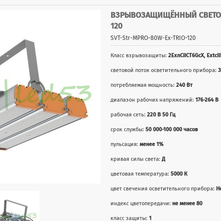
ВЗРЫВОЗАЩИЩЁННЫЙ СВЕТОД
120
SVT-Str-MPRO-80W-Ex-TRIO-120
Класс взрывозащиты:
2ЕхnСIICT6GcХ, ExtcI
световой поток осветительного прибора:
3
потребляемая мощность:
240 Вт
диапазон рабочих напряжений:
176-264 В
рабочая сеть:
220 В 50 Гц
срок службы:
50 000-100 000 часов
пульсация:
менее 1%
кривая силы света:
Д
цветовая температура:
5000 К
цвет свечения осветительного прибора:
Н
индекс цветопередачи:
не менее 80
класс защиты:
1