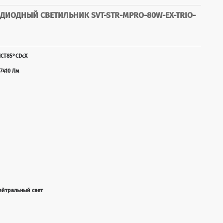
ИОДНЫЙ СВЕТИЛЬНИК SVT-STR-MPRO-80W-EX-TRIO-
IIСT85°CDcX
7410 Лм
ейтральный свет