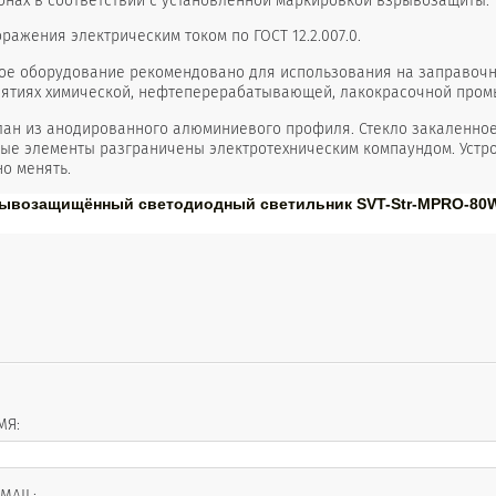
онах в соответствии с установленной маркировкой взрывозащиты.
оражения электрическим током по ГОСТ 12.2.007.0.
ое оборудование рекомендовано для использования на заправочных
иятиях химической, нефтеперерабатывающей, лакокрасочной пром
лан из анодированного алюминиевого профиля. Стекло закаленное,
ные элементы разграничены электротехническим компаундом. Устр
о менять.
рывозащищённый светодиодный светильник SVT-Str-MPRO-80W
МЯ:
-MAIL: