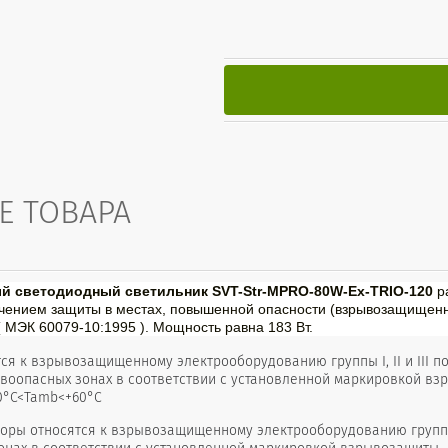
Е ТОВАРА
 светодиодный светильник SVT-Str-MPRO-80W-Ex-TRIO-120
р
чением защиты в местах, повышенной опасности (взрывозащищенные
 МЭК 60079-10:1995 ). Мощность равна 183 Вт.
ся к взрывозащищенному электрооборудованию группы I, II и III по
оопасных зонах в соответствии с установленной маркировкой взры
40°С<Tamb<+60°С
оры относятся к взрывозащищенному электрооборудованию группы 