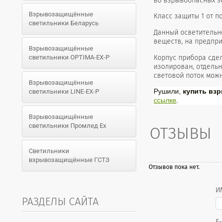
во взрывоопасных з
Взрывозащищённые
Класс защиты 1 от п
светильники Беларусь
Данный осветительн
веществ, на предпр
Взрывозащищённые
Корпус прибора сде
светильники OPTIMA-EX-P
изолирован, отдель
световой поток можн
Взрывозащищённые
Рушили,
купить вз
светильники LINE-EX-P
ссылке
.
Взрывозащищённые
светильники Промлед Ex
ОТЗЫВЫ
Светильники
взрывозащищённые ГСТЗ
Отзывов пока нет.
И
РАЗДЕЛЫ САЙТА
E