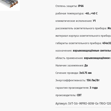
Степень защиты:
IP66
рабочая температура:
-40...+40 С
климатическое исполнение:
У1
рассеиватель осветительного прибора:
Мо
материал корпуса осветительного прибор
габариты осветительного прибора:
454x3
назначение:
взрывозащищённые светиль
область применения:
взрывозащищённое 
Наличие заземления:
Да
Сечение провода:
3х0.75 мм
Энергоэффективность:
156 Лм/Вт
гарантия производителя:
3 года
производитель:
СВТ
Артикул: SVT-Str-MPRO-80W-Ex-TRIO-120