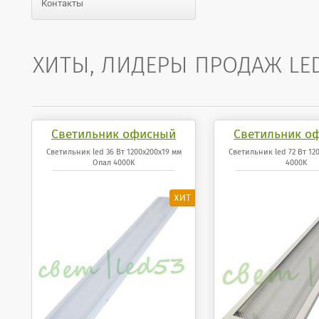
Контакты
ХИТЫ, ЛИДЕРЫ ПРОДАЖ LE
Светильник офисный
Светильник о
светодиодный 36 Вт
светодиодный
Светильник led 36 Вт 1200x200x19 мм
Светильник led 72 Вт 12
Опал 4000K
4000K
1200x200x19 мм Опал
1200x200x19 мм
панель 4000K
4000K