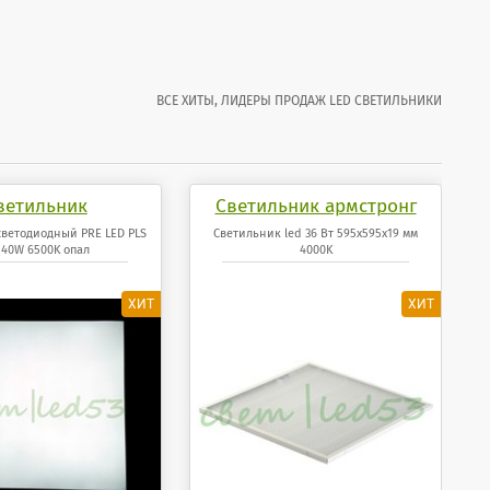
ВСЕ ХИТЫ, ЛИДЕРЫ ПРОДАЖ LED СВЕТИЛЬНИКИ
ветильник
Светильник армстронг
иодный PRE LED
светодиодный 36 Вт
светодиодный PRE LED PLS
Светильник led 36 Вт 595x595x19 мм
40W 6500K опал
4000K
40W 6500K опал
595x595x19 мм панель
4000K