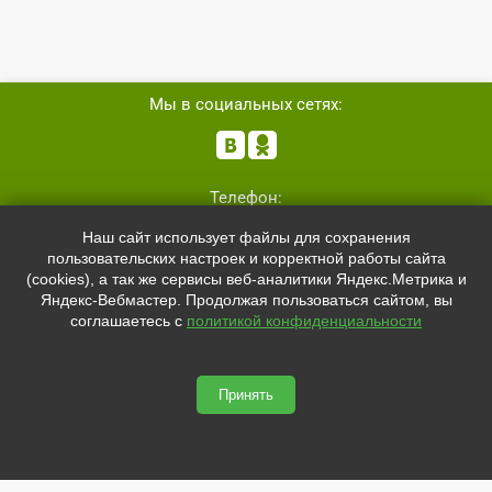
Мы в социальных сетях:


Телефон:
+7 (8162)
554801
Наш сайт использует файлы для сохранения
+7 (952)
4829892
пользовательских настроек и корректной работы сайта
sale@svetled53.ru
(cookies), а так же сервисы веб-аналитики Яндекс.Метрика и
Яндекс-Вебмастер. Продолжая пользоваться сайтом, вы
Адрес:
соглашаетесь с
политикой конфиденциальности
173021, Россия, Великий Новгород, ул.Нехинская, 59Б, офис
1.8
Принять
svetled53.ru © 2026
Сайт сделан по
сертификату качества Placemark