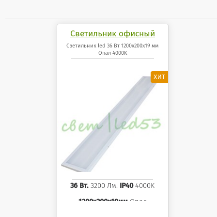
Светильник офисный
светодиодный 36 Вт
Светильник led 36 Вт 1200x200x19 мм
Опал 4000K
1200x200x19 мм Опал
панель 4000K
36 Вт.
3200 Лм.
IP40
4000K
1200x200x19мм
Опал