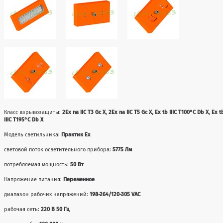
Класс взрывозащиты:
2Ex na IIC T3 Gc X, 2Ex na IIC T5 Gc X, Ex tb IIIC T100°C Db X, Ex t
IIIC T195°C Db X
Модель светильника:
Практик Ex
световой поток осветительного прибора:
5775 Лм
потребляемая мощность:
50 Вт
Напряжение питания:
Переменное
диапазон рабочих напряжений:
198-264/120-305 VAC
рабочая сеть:
220 В 50 Гц