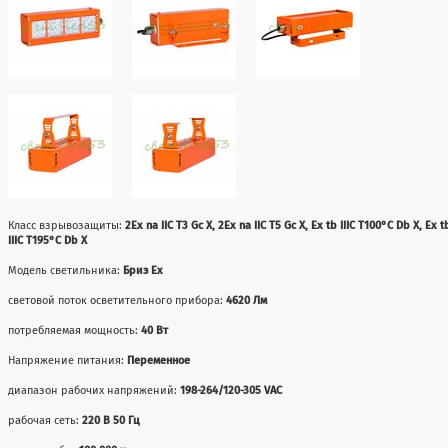
Класс взрывозащиты:
2Ex na IIC T3 Gc X, 2Ex na IIC T5 Gc X, Ex tb IIIC T100°C Db X, Ex t
IIIC T195°C Db X
Модель светильника:
Бриз Ex
световой поток осветительного прибора:
4620 Лм
потребляемая мощность:
40 Вт
Напряжение питания:
Переменное
диапазон рабочих напряжений:
198-264/120-305 VAC
рабочая сеть:
220 В 50 Гц