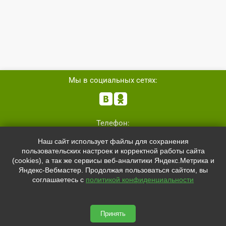
Мы в социальных сетях:


Телефон:
+7 (8162)
554801
Наш сайт использует файлы для сохранения
+7 (952)
4829892
пользовательских настроек и корректной работы сайта
sale@svetled53.ru
(cookies), а так же сервисы веб-аналитики Яндекс.Метрика и
Яндекс-Вебмастер. Продолжая пользоваться сайтом, вы
Адрес:
соглашаетесь с
политикой конфиденциальности
173021, Россия, Великий Новгород, ул.Нехинская, 59Б, офис
1.8
Принять
svetled53.ru © 2026