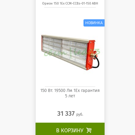
светодиодный
Орион 150 1Ex ССМ-ССВз-01-150 АВН
светильник Орион 150 1Ex
ССМ-ССВз-01-150 АВН
150 Вт. 19500 Лм 1Ех гарантия
5 лет
31 337
руб.
В КОРЗИНУ
