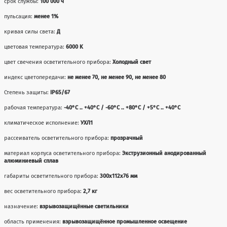
срок службы:
100 000 ч
пульсация:
менее 1%
кривая силы света:
Д
цветовая температура:
6000 K
цвет свечения осветительного прибора:
Холодный свет
индекс цветопередачи:
не менее 70, не менее 90, не менее 80
Степень защиты:
IP65/67
рабочая температура:
-40°С .. +40°C / -60°С .. +80°C / +5°С .. +40°C
климатическое исполнение:
УХЛ1
рассеиватель осветительного прибора:
прозрачный
материал корпуса осветительного прибора:
Экструзионный анодированный
алюминиевый сплав
габариты осветительного прибора:
300x112x76 мм
вес осветительного прибора:
2,7 кг
назначение:
взрывозащищённые светильники
область применения:
взрывозащищённое промышленное освещение