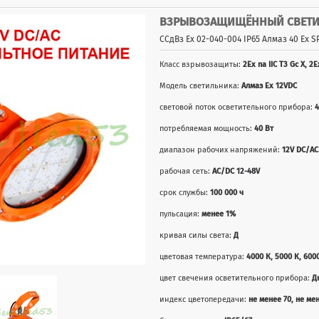
ВЗРЫВОЗАЩИЩЁННЫЙ СВЕТИЛ
ССдВз Ех 02-040-004 IP65 Алмаз 40 Ех 
Класс взрывозащиты:
2Ex na IIC T3 Gc X, 2E
Модель светильника:
Алмаз Ex 12VDC
световой поток осветительного прибора:
4
потребляемая мощность:
40 Вт
диапазон рабочих напряжений:
12V DC/AC
рабочая сеть:
AC/DC 12-48V
срок службы:
100 000 ч
пульсация:
менее 1%
кривая силы света:
Д
цветовая температура:
4000 К, 5000 К, 600
цвет свечения осветительного прибора:
Д
индекс цветопередачи:
не менее 70, не ме