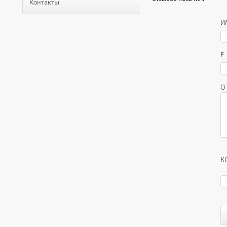
Контакты
И
E
О
К