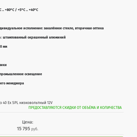
С .. +80°C / +5°С .. +40°C
дивидуальное исполнение: закалённое стекло, вторичная оптика
а:
штампованный окрашенный алюминий
0 мм
ники
промышленное освещение
шего менеджера
аз 40 Ех SPL низковольтный 12V
ПРЕДОСТАВЛЯЮТСЯ СКИДКИ ОТ ОБЪЁМА И КОЛИЧЕСТВА
Цена:
15 795
руб.