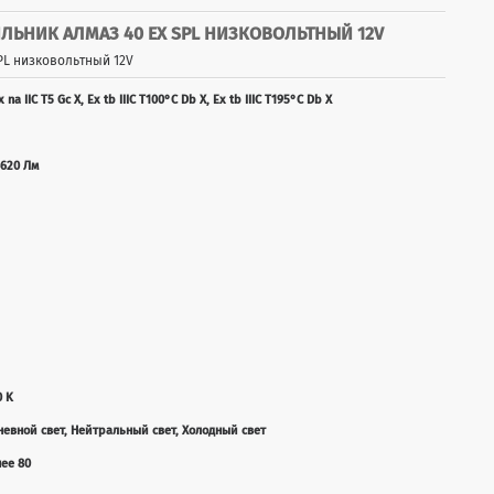
ЬНИК АЛМАЗ 40 ЕХ SPL НИЗКОВОЛЬТНЫЙ 12V
SPL низковольтный 12V
x na IIC T5 Gc X, Ex tb IIIC T100°C Db X, Ex tb IIIC T195°C Db X
620 Лм
0 K
невной свет, Нейтральный свет, Холодный свет
нее 80