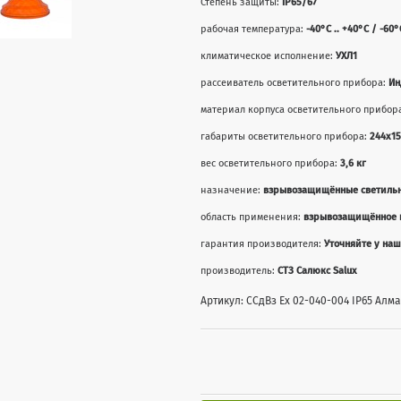
Степень защиты:
IP65/67
рабочая температура:
-40°С .. +40°C / -60°
климатическое исполнение:
УХЛ1
рассеиватель осветительного прибора:
Ин
материал корпуса осветительного прибор
габариты осветительного прибора:
244x15
вес осветительного прибора:
3,6 кг
назначение:
взрывозащищённые светиль
область применения:
взрывозащищённое 
гарантия производителя:
Уточняйте у на
производитель:
СТЗ Салюкс Salux
Артикул: ССдВз Ех 02-040-004 IP65 Алм