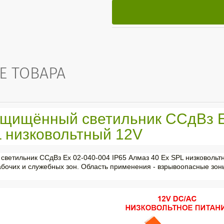
Е ТОВАРА
щищённый светильник ССдВз Ех
L низковольтный 12V
ветильник ССдВз Ех 02-040-004 IP65 Алмаз 40 Ех SPL низковольт
бочих и служебных зон. Область применения - взрывоопасные зон