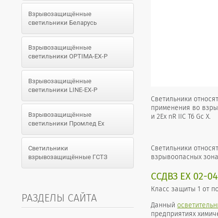
Взрывозащищённые
светильники Беларусь
Взрывозащищённые
светильники OPTIMA-EX-P
Взрывозащищённые
светильники LINE-EX-P
Светильники относят
применения во взр
Взрывозащищённые
и 2Ex nR IIC T6 Gc X.
светильники Промлед Ex
Светильники относя
Светильники
взрывоопасных зона
взрывозащищённые ГСТЗ
ССДВЗ ЕХ 02-0
Класс защиты 1 от п
РАЗДЕЛЫ САЙТА
Данный
осветительн
предприятиях химич