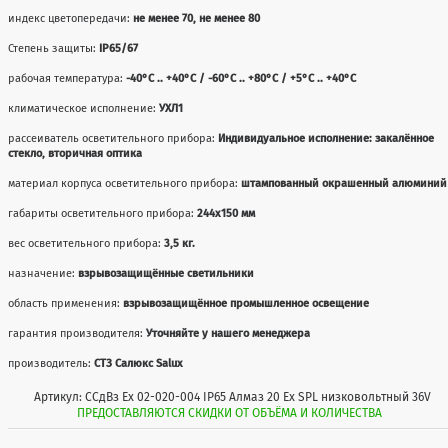
индекс цветопередачи:
не менее 70, не менее 80
Степень защиты:
IP65/67
рабочая температура:
-40°С .. +40°C / -60°С .. +80°C / +5°С .. +40°C
климатическое исполнение:
УХЛ1
рассеиватель осветительного прибора:
Индивидуальное исполнение: закалённое
стекло, вторичная оптика
материал корпуса осветительного прибора:
штампованный окрашенный алюминий
габариты осветительного прибора:
244x150 мм
вес осветительного прибора:
3,5 кг.
назначение:
взрывозащищённые светильники
область применения:
взрывозащищённое промышленное освещение
гарантия производителя:
Уточняйте у нашего менеджера
производитель:
СТЗ Салюкс Salux
Артикул: ССдВз Ех 02-020-004 IP65 Алмаз 20 Ех SPL низковольтный 36V
ПРЕДОСТАВЛЯЮТСЯ СКИДКИ ОТ ОБЪЁМА И КОЛИЧЕСТВА