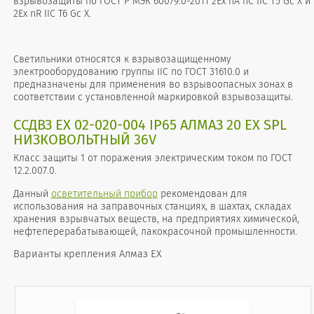
взрывозащиты по ГОСТ Р МЭК 60079.0-2011 2Ех nA nC IIC T5 Gc X и
2Ex nR IIC T6 Gc X.
Светильники относятся к взрывозащищенному
электрооборудованию группы IIС по ГОСТ 31610.0 и
предназначены для применения во взрывоопасных зонах в
соответствии с установленной маркировкой взрывозащиты.
ССДВЗ ЕХ 02-020-004 IP65 АЛМАЗ 20 ЕХ SPL
НИЗКОВОЛЬТНЫЙ 36V
Класс защиты 1 от поражения электрическим током по ГОСТ
12.2.007.0.
Данный
осветительный прибор
рекомендован для
использования на заправочных станциях, в шахтах, складах
хранения взрывчатых веществ, на предприятиях химической,
нефтеперерабатывающей, лакокрасочной промышленности.
Варианты крепления Алмаз EX