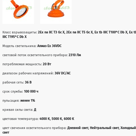
Класс взрывозащиты:
2Ex na IIC T3 Gc X, 2Ex na IIC T5 Gc X, Ex tb IIIC T100°C Db X, Ex t
IIIC T195°C Db X
Модель светильника:
Алмаз Ex 36VDC
световой поток осветительного прибора:
2310 Лм
потребляемая мощность:
20 Вт
диапазон рабочих напряжений:
36V DC/AC
рабочая сеть:
36 В
срок службы:
100 000 ч
пульсация:
менее 1%
кривая силы света:
Д
цветовая температура:
4000 К, 5000 К, 6000 K
цвет свечения осветительного прибора:
Дневной свет, Нейтральный свет, Холодны
свет