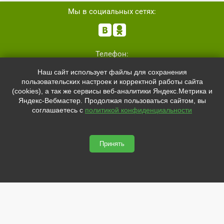
Мы в социальных сетях:


Телефон:
+7 (8162)
554801
Наш сайт использует файлы для сохранения
+7 (952)
4829892
пользовательских настроек и корректной работы сайта
sale@svetled53.ru
(cookies), а так же сервисы веб-аналитики Яндекс.Метрика и
Яндекс-Вебмастер. Продолжая пользоваться сайтом, вы
Адрес:
соглашаетесь с
политикой конфиденциальности
173021, Россия, Великий Новгород, ул.Нехинская, 59Б, офис
1.8
Принять
svetled53.ru © 2026
Сайт сделан по
сертификату качества Placemark