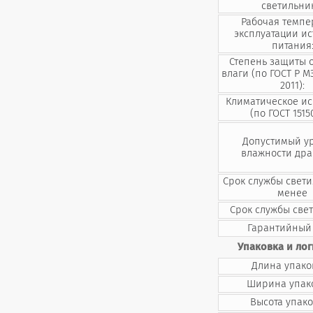
светильни
Рабочая темпе
эксплуатации и
питания
Степень защиты 
влаги (по ГОСТ Р М
2011):
Климатическое и
(по ГОСТ 1515
Допустимый у
влажности дра
Срок службы свети
менее
Срок службы све
Гарантийный 
Упаковка и лог
Длина упако
Ширина упак
Высота упако