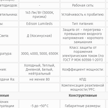
етодиодов:
-
Рабочая сеть:
145 Лм/Вт (5000К,
етильника:
Устойчивость к пробитию:
призма)
ы:
Edison Lumileds
Тип питания:
Защита от: - перегрева -
превышения входного
Света:
Д (Косинусная)
напряжения - короткого
замыкания
Класс защиты от
поражения
ратура:
3000, 4000, 5000, 6500К
электрическим током (по
ГОСТ Р МЭК 60598-1-2011)
Холодный, Теплый,
ния:
Дневной, Белый,
Коэффициент мощности:
нейтральный
едачи Ra:
не менее 80
КПД:
Компенсация реактивной
мощности/PFC:
онные
Конструктивные
бочих
луатации
-5 до +50°С
Габаритные размеры: