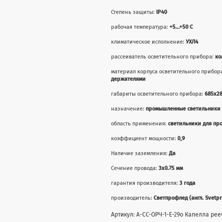
Степень защиты:
IP40
рабочая температура:
+5...+50 С
климатическое исполнение:
УХЛ4
рассеиватель осветительного прибора:
ко
материал корпуса осветительного прибор
держателями
габариты осветительного прибора:
685x28
назначение:
промышленные светильники
область применения:
светильники для п
коэффициент мощности:
0,9
Наличие заземления:
Да
Сечение провода:
3х0.75 мм
гарантия производителя:
3 года
производитель:
Светпрофлед (англ. Svetpr
Артикул: А-СС-ОРЧ-1-Е-29о Капелла ре