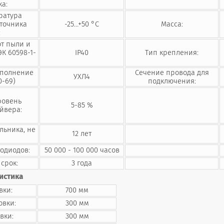
ка:
ратура
сточника
-25…+50 °C
Масса:
:
от пыли и
ЭК 60598-1-
IP40
Тип крепления:
сполнение
Сечение провода для
УХЛ4
0-69)
подключения:
ровень
5-85 %
йвера:
льника, не
12 лет
тодиодов:
50 000 - 100 000 часов
срок:
3 года
истика
вки:
700 мм
овки:
300 мм
вки:
300 мм