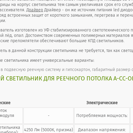
трицы на корпус светильника тем самым увеличивая срок его служ
ассеивателя.
Драйвер
Драйвер - он же источник питания led диодо
ряд встроенных защит от короткого замыкания, перегрева и пере
ии.
ватель изготовлен из УФ стабилизированного светотехнического п
ый лёд, опал. Достоинством современных полимерных материалов я
еские преломлятели обеспечивают большие КПД светильников.
ль в данной конструкции светильника не требуется, так как свет
е светильника имеет универсальные варианты:
в подвесную реечную систему и гипсокартон, габаритный размер с
 СВЕТИЛЬНИК ДЛЯ РЕЕЧНОГО ПОТОЛКА А-СС-ОР
еские
Электрические
оток
 модуля
-
Потребляемая мощность:
ветильника
4250 Лм (5000К, призма)
Диапазон напряжения:
прибора):