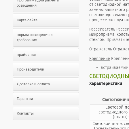
Программа для расчета
от светодиодной ма
освещения
замены защитного р
светодиодов имеют 
процессе эксплуатац
Карта сайта
Рассеиватель
Рассеи
микропризма, колот
нормы освещения и
стеклом. Призматич
требования
Отражатель
Отражате
прайс лист
Крепление
Креплени
встраиваемый 
Производители
СВЕТОДИОДНЫЙ
Характеристики
Доставка и оплата
Гарантии
Светотехнич
Световой п
светодиодного
Контакты
(платы):
Световой поток с
(осветительного 