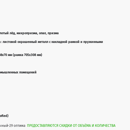
лотый лёд, микропризма, опал, призма
а:
листовой окрашенный металл с накладной рамкой и пружинными
8x70 мм (рамка 705x308 мм)
ромышленных помещений
ofled)
ечный-29 оптима
ПРЕДОСТАВЛЯЮТСЯ СКИДКИ ОТ ОБЪЁМА И КОЛИЧЕСТВА