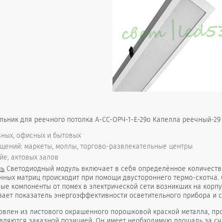
льник для реечного потолка А-СС-ОРЧ-1-Е-29о Капелла реечный-29
ных, офисных и бытовых
щений: маркеты, моллы, торгово-развлекательные центры
йе, актовых залов
ль
Светодиодный модуль включает в себя определённое количество
нных матриц происходит при помощи двустороннего термо-скотча.
ые компоненты от помех в электрической сети возникших на корп
вает показатель энергоэффективности осветительного прибора и с
овлен из листового окрашенного порошковой краской металла, пр
являются заказной позицией. Он имеет необходимую площадь за с