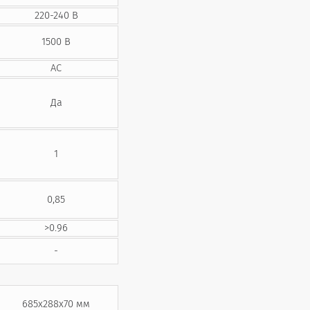
220-240 В
1500 В
AC
Да
1
0,85
>0.96
-
685x288x70 мм