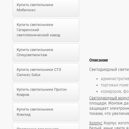
Купить светильники
Мобилюкс
Купить светильники
Гагаринский
светотехнический завод
Купить светильники
Спецсветмонтаж
Описание
Светодиодный свети
Купить светильники СТЗ
Салюкс Salux
административ
торговых поме
Купить светильники Протон
коридоров, фо
Ковров
Светодиодный моду
площади. Монтаж да
защищает электронн
Купить светильники
токами, что увеличи
Комлед
Корпус
Корпус изгот
белый, иные цвета 