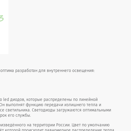
 оптима разработан для внутреннего освещения:
 led диодов, которые распределены по линейной
 Он выполнят функцию передачи излишнего тепла и
усе светильника. Светодиоды загружаются оптимальными
рок его службы.
оизведённого на территории России. Цвет по умолчанию
чёт которой происходит равномерное распределение тепла