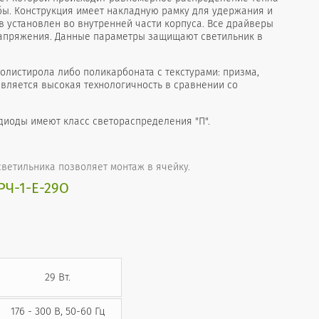
бы. Конструкция имеет накладную рамку для удержания и
в установлен во внутренней части корпуса. Все драйверы
напряжения. Данные параметры защищают светильник в
олистирола либо поликарбоната с текстурами: призма,
вляется высокая технологичность в сравнении со
одиоды имеют класс светораспределения "П".
ветильника позволяет монтаж в ячейку.
Ч-1-Е-29О
29 Вт.
176 - 300 В, 50-60 Гц