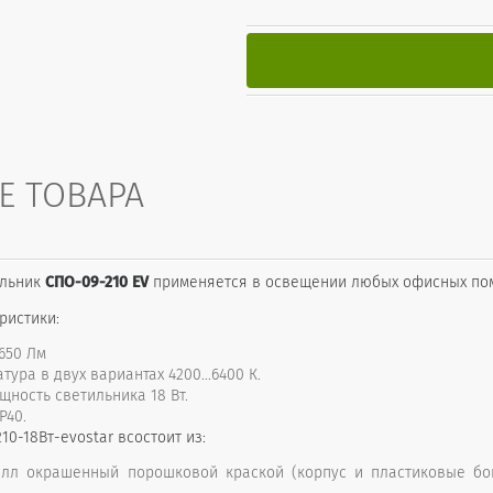
Е ТОВАРА
ильник
СПО-09-210 EV
применяется в освещении любых офисных поме
ристики:
1650 Лм
ура в двух вариантах 4200...6400 К.
ность светильника 18 Вт.
P40.
10-18Вт-evostar всостоит из:
алл окрашенный порошковой краской (корпус и пластиковые бо