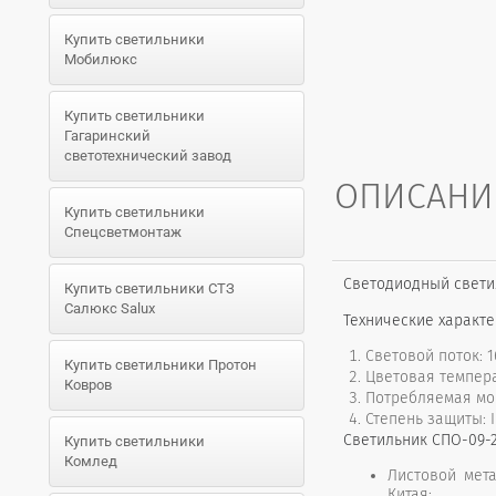
Купить светильники
Мобилюкс
Купить светильники
Гагаринский
светотехнический завод
ОПИСАНИ
Купить светильники
Спецсветмонтаж
Светодиодный свет
Купить светильники СТЗ
Салюкс Salux
Технические характе
Световой поток: 
Купить светильники Протон
Цветовая температ
Ковров
Потребляемая мощ
Степень защиты: I
Светильник СПО-09-2
Купить светильники
Комлед
Листовой мет
Китая;