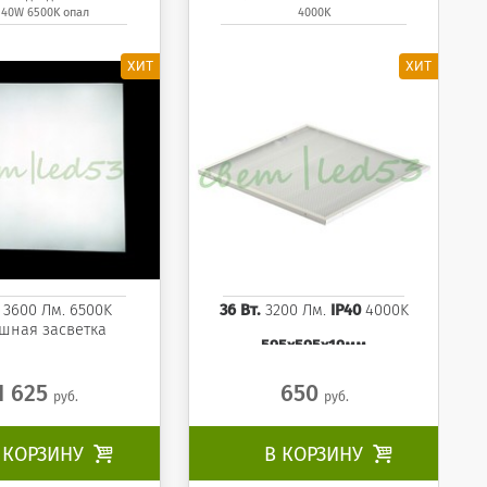
40W 6500K опал
4000K
40W 6500K опал
595x595x19 мм панель
4000K
. 3600 Лм. 6500K
36 Вт.
3200 Лм.
IP40
4000K
шная засветка
595x595x19мм
1 625
650
руб.
руб.
 КОРЗИНУ

В КОРЗИНУ
