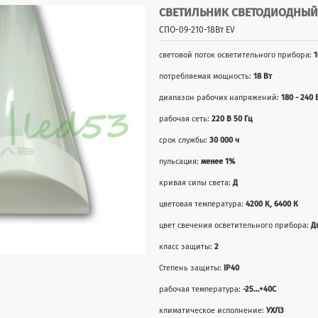
СВЕТИЛЬНИК СВЕТОДИОДНЫЙ С
СПО-09-210-18Вт EV
световой поток осветительного прибора:
1
потребляемая мощность:
18 Вт
диапазон рабочих напряжений:
180 - 240 
рабочая сеть:
220 В 50 Гц
срок службы:
30 000 ч
пульсация:
менее 1%
кривая силы света:
Д
цветовая температура:
4200 К, 6400 К
цвет свечения осветительного прибора:
Д
класс защиты:
2
Степень защиты:
IP40
рабочая температура:
-25...+40С
климатическое исполнение:
УХЛ3