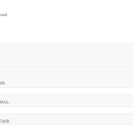
дный
МЯ:
-MAIL:
ТЗЫВ: