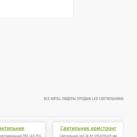
ВСЕ ХИТЫ, ЛИДЕРЫ ПРОДАЖ LED СВЕТИЛЬНИКИ
ветильник
Светильник армстронг
иодный PRE LED
светодиодный 36 Вт
светодиодный PRE LED PLS
Светильник led 36 Вт 595x595x19 мм