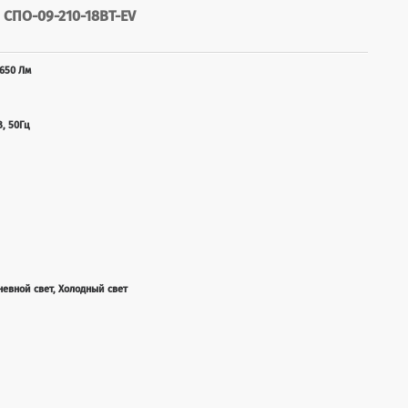
ПО-09-210-18ВТ-EV
650 Лм
В, 50Гц
невной свет, Холодный свет