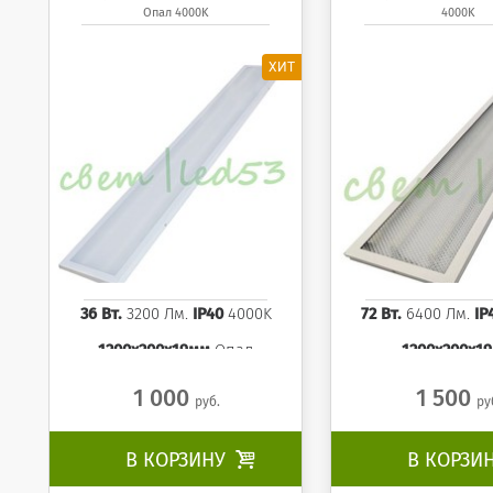
Опал 4000K
4000K
1200x200x19 мм Опал
1200x200x19 мм
панель 4000K
4000K
36 Вт.
3200 Лм.
IP40
4000K
72 Вт.
6400 Лм.
IP
1200x200x19мм
Опал
1200x200x1
1 000
1 500
руб.
ру
В КОРЗИНУ

В КОРЗИ