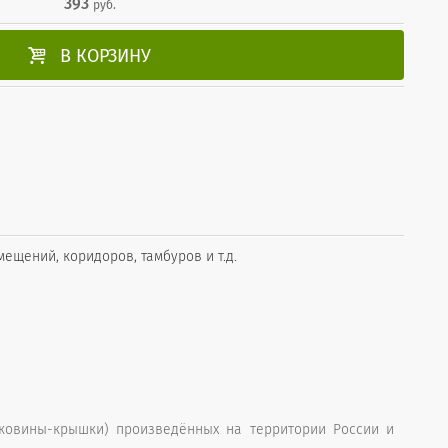
393
руб.

В КОРЗИНУ
щений, коридоров, тамбуров и т.д.
ковины-крышки) произведённых на территории России и