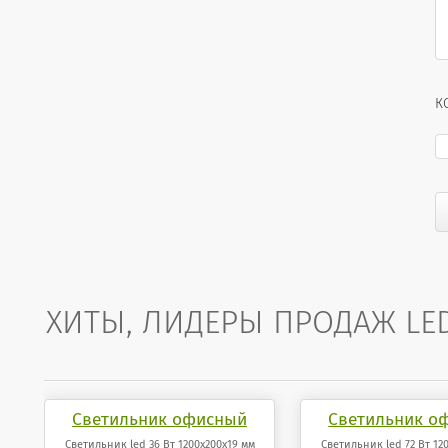
К
ХИТЫ, ЛИДЕРЫ ПРОДАЖ LE
Светильник офисный
Светильник о
светодиодный 36 Вт
светодиодный
Светильник led 36 Вт 1200x200x19 мм
Светильник led 72 Вт 12