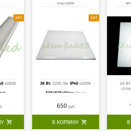
Опал 4000K
WH 
 панель
595x595x19 мм Опал
PLS WH 
панель 4000K
40
4000K
36 Вт.
3200 Лм.
IP40
4000K
40 Вт
спло
9мм
595x595x19мм
Опал
650
б.
руб.
НУ

В КОРЗИНУ

В