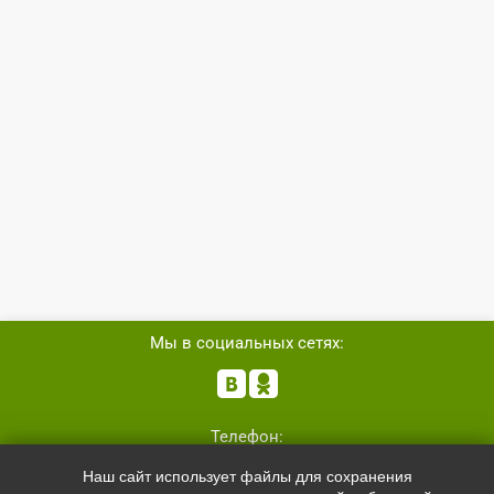
Мы в социальных сетях:


Телефон:
+7 (8162)
554801
Наш сайт использует файлы для сохранения
+7 (952)
4829892