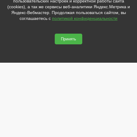
пользовательских настроек и корректной работы сайта
sale@svetled53.ru
(cookies), а так же сервисы веб-аналитики Яндекс.Метрика и
Яндекс-Вебмастер. Продолжая пользоваться сайтом, вы
Адрес:
соглашаетесь с
политикой конфиденциальности
173021, Россия, Великий Новгород, ул.Нехинская, 59Б, офис
1.8
Принять
svetled53.ru © 2026
Сайт сделан по
сертификату качества Placemark