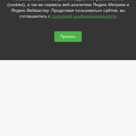
sale@svetled53.ru
(cookies), а так же сервисы веб-аналитики Яндекс.Метрика и
помочь вам. Напишите мне,
Яндекс-Вебмастер. Продолжая пользоваться сайтом, вы
если у вас появятся вопросы.
Адрес:
соглашаетесь с
политикой конфиденциальности
173021, Россия, Великий Новгород, ул.Нехинская, 59Б, офис
1.8
Принять
svetled53.ru © 2026
Сайт сделан по
сертификату качества Placemark