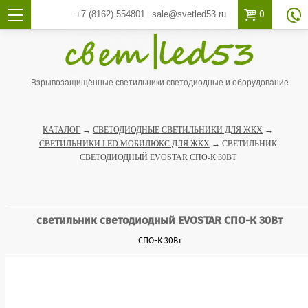

0
+7 (8162)
554801
sale@svetled53.ru

Взрывозащищённые светильники светодиодные и оборудование
КАТАЛОГ
→
СВЕТОДИОДНЫЕ СВЕТИЛЬНИКИ ДЛЯ ЖКХ
→
СВЕТИЛЬНИКИ LED МОБИЛЮКС ДЛЯ ЖКХ
→ СВЕТИЛЬНИК
CВЕТОДИОДНЫЙ EVOSTAR СПО-К 30ВТ
светильник cветодиодный EVOSTAR СПО-К 30Вт
СПО-К 30Вт