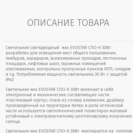
ОПИСАНИЕ ТОВАРА
Светильник светодиодный жкх EVOSTAR СПО-К 30Вт
разработан для освещения мест общего пользования,
тамбуров, коридоров, всевозможных проходов, лестничных
площадок, лифтовых шахт, гаражных помещений
отапливаемых, контрольно пропускных пунктов КПП, складов
и т.д. Потребляемая мощность светильника 30 Вт. с защитой
IP40
Светильник жкх EVOSTAR СПО-К 30Вт включает в себя
электронные и механические составляющие части:
пластиковый корпус; плата из сплава алюминия; драйвер
произведённый на территории Китая; в роли оптической
части используется светотехнический полистирол матовый
устойчивый к электромагнитному рентгеновскому излучению
солнца.
Светильник жкх EVOSTAR СПО-К 30Вт монтируется на потолок