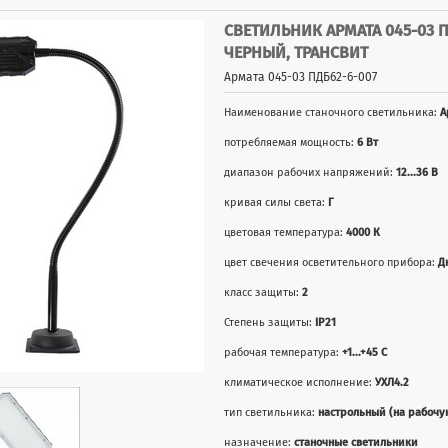
СВЕТИЛЬНИК АРМАТА 045-03 ПД
ЧЕРНЫЙ, ТРАНСВИТ
Армата 045-03 ПДБ62-6-007
Наименование станочного светильника:
А
потребляемая мощность:
6 Вт
диапазон рабочих напряжений:
12...36 В
кривая силы света:
Г
цветовая температура:
4000 К
цвет свечения осветительного прибора:
Д
класс защиты:
2
Степень защиты:
IP21
рабочая температура:
+1...+45 С
климатическое исполнение:
УХЛ4.2
тип светильника:
настрольный (на рабочу
назначение:
станочные светильники