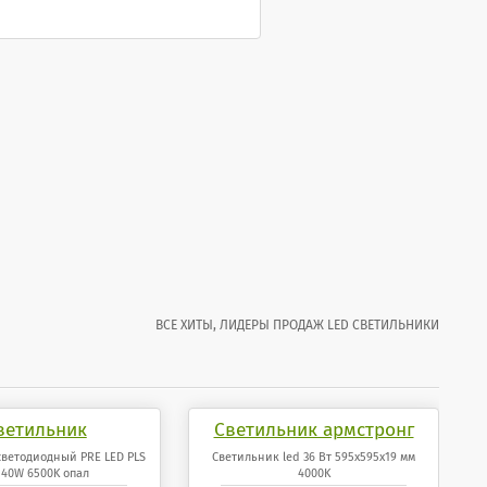
ВСЕ ХИТЫ, ЛИДЕРЫ ПРОДАЖ LED СВЕТИЛЬНИКИ
ветильник
Светильник армстронг
иодный PRE LED
светодиодный 36 Вт
светодиодный PRE LED PLS
Светильник led 36 Вт 595x595x19 мм
40W 6500K опал
4000K
40W 6500K опал
595x595x19 мм панель