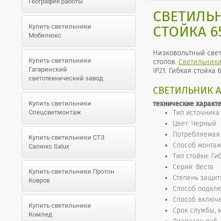
География работы
СВЕТИЛЬНИ
Купить светильники
СТОЙКА 6
Мобилюкс
Низковольтный свет
Купить светильники
столов.
Светильник
Гагаринский
IP21. Гибкая стойк
светотехнический завод
СВЕТИЛЬНИК АР
Купить светильники
технические характ
Спецсветмонтаж
Тип источника
Цвет: Черный
Потребляемая 
Купить светильники СТЗ
Способ монта
Салюкс Salux
Тип стойки: Ги
Серия: Веста
Купить светильники Протон
Степень защиты
Ковров
Способ подкл
Способ включ
Купить светильники
Срок службы, 
Комлед