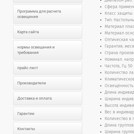
Диапазон раб. 
Сфера примене
Программа для расчета
Класс защиты: 
освещения
Тип: Настольн
Материал пла
Карта сайта
Материал осно
Оптическая ча
Гарантия, меся
нормы освещения и
требования
Страна произв
Номинал. напря
Частота, Гц: 50
прайс лист
Количество ла
Климатическое
Производители
Освещённость н
Длина индивид
Доставка и оплата
Ширина индиви
Высота индиви
Вес в индивиду
Гарантии
Количество в г
Длина группов
Контакты
Ширина группо