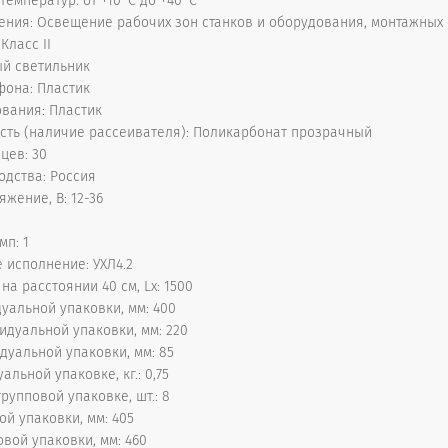
температур: от +10°С до +40°С
ния: Освещение рабочих зон станков и оборудования, монтажных
Класс II
ый светильник
фона: Пластик
вания: Пластик
сть (наличие рассеивателя): Поликарбонат прозрачный
цев: 30
одства: Россия
жение, В: 12-36
мп: 1
 исполнение: УХЛ4.2
а расстоянии 40 см, Lx: 1500
уальной упаковки, мм: 400
дуальной упаковки, мм: 220
дуальной упаковки, мм: 85
альной упаковке, кг.: 0,75
рупповой упаковке, шт.: 8
ой упаковки, мм: 405
вой упаковки, мм: 460