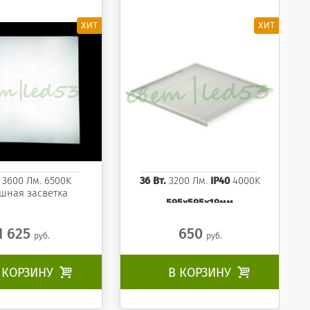
4000K
. 3600 Лм. 6500K
36 Вт.
3200 Лм.
IP40
4000K
шная засветка
595x595x19мм
1 625
650
руб.
руб.
 КОРЗИНУ

В КОРЗИНУ
