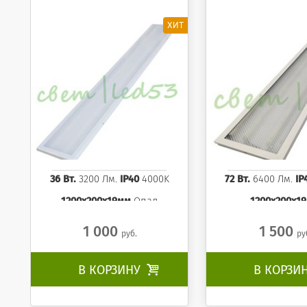
панель 4000K
4000K
36 Вт.
3200 Лм.
IP40
4000K
72 Вт.
6400 Лм.
IP
1200x200x19мм
Опал
1200x200x1
1 000
1 500
руб.
ру
В КОРЗИНУ

В КОРЗИ