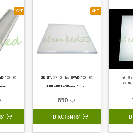
панель 4000K
40
4000K
36 Вт.
3200 Лм.
IP40
4000K
40 Вт
спло
9мм
595x595x19мм
Опал
650
б.
руб.
НУ

В КОРЗИНУ

В