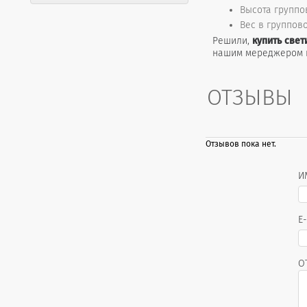
Высота группов
Вес в группово
Решили,
купить свет
нашим мереджером п
ОТЗЫВЫ
Отзывов пока нет.
И
E
О