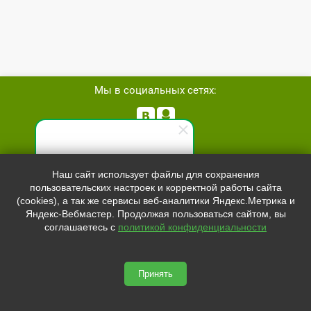
Мы в социальных сетях:


Телефон:
+7 (8162)
554801
Специалист по продажам
Наш сайт использует файлы для сохранения
+7 (952)
4829892
пользовательских настроек и корректной работы сайта
Здравствуйте! Готов(-а)
sale@svetled53.ru
(cookies), а так же сервисы веб-аналитики Яндекс.Метрика и
помочь вам. Напишите мне,
Яндекс-Вебмастер. Продолжая пользоваться сайтом, вы
если у вас появятся вопросы.
Адрес:
соглашаетесь с
политикой конфиденциальности
173021, Россия, Великий Новгород, ул.Нехинская, 59Б, офис
1.8
Принять
svetled53.ru © 2026