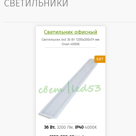
СВЕТИЛЬНИКИ
Светильник офисный
светодиодный 36 Вт
Светильник led 36 Вт 1200x200x19 мм
Опал 4000K
1200x200x19 мм Опал
панель 4000K
36 Вт.
3200 Лм.
IP40
4000K