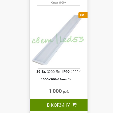
Опал 4000K
1200x200x19 мм Опал
панель 4000K
36 Вт.
3200 Лм.
IP40
4000K
1200x200x19мм
Опал
1 000
руб.
В КОРЗИНУ
