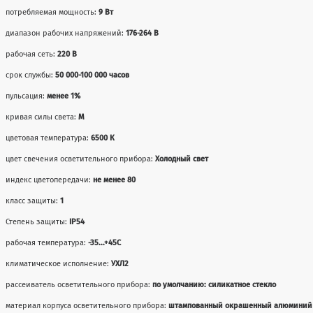
потребляемая мощность:
9 Вт
диапазон рабочих напряжений:
176-264 В
рабочая сеть:
220 В
срок службы:
50 000-100 000 часов
пульсация:
менее 1%
кривая силы света:
М
цветовая температура:
6500 К
цвет свечения осветительного прибора:
Холодный свет
индекс цветопередачи:
не менее 80
класс защиты:
1
Степень защиты:
IP54
рабочая температура:
-35...+45С
климатическое исполнение:
УХЛ2
рассеиватель осветительного прибора:
по умолчанию: силикатное стекло
материал корпуса осветительного прибора:
штампованный окрашенный алюминий