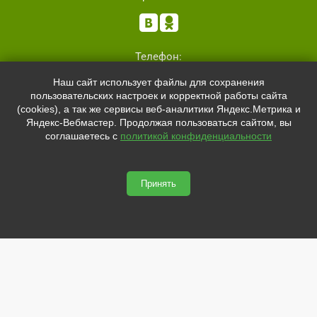


Телефон:
+7 (8162)
554801
Наш сайт использует файлы для сохранения
+7 (952)
4829892
пользовательских настроек и корректной работы сайта
sale@svetled53.ru
(cookies), а так же сервисы веб-аналитики Яндекс.Метрика и
Яндекс-Вебмастер. Продолжая пользоваться сайтом, вы
Адрес:
соглашаетесь с
политикой конфиденциальности
173021, Россия, Великий Новгород, ул.Нехинская, 59Б, офис
1.8
Принять
svetled53.ru © 2026
Сайт сделан по
сертификату качества Placemark