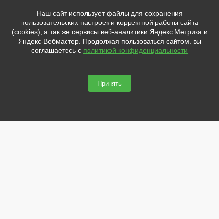
+7 (8162)
554801
Наш сайт использует файлы для сохранения
+7 (952)
4829892
пользовательских настроек и корректной работы сайта
sale@svetled53.ru
(cookies), а так же сервисы веб-аналитики Яндекс.Метрика и
Яндекс-Вебмастер. Продолжая пользоваться сайтом, вы
Адрес:
соглашаетесь с
политикой конфиденциальности
173021, Россия, Великий Новгород, ул.Нехинская, 59Б, офис
1.8
Принять
svetled53.ru © 2026
Сайт сделан по
сертификату качества Placemark