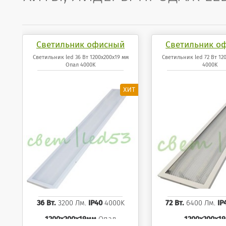
Светильник офисный
Светильник о
светодиодный 36 Вт
светодиодный
Светильник led 36 Вт 1200x200x19 мм
Светильник led 72 Вт 12
Опал 4000K
4000K
1200x200x19 мм Опал
1200x200x19 мм
панель 4000K
4000K
36 Вт.
3200 Лм.
IP40
4000K
72 Вт.
6400 Лм.
IP
1200x200x19мм
Опал
1200x200x1