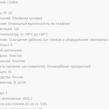
бкая стойка
, IP: 20
ючения: Клеммная колодка
ения: Клавишный выключатель на плафоне
месяцев: 120
температур: от +10°С до +40°С
ния: Освещение рабочих зон станков и оборудования, монтажных
Класс II
ый светильник
фона: Пластик
вания: Пластик
сть (наличие рассеивателя): Поликарбонат прозрачный
цев: 30
одства: Россия
яжение, В: 24/36
мп: 1
 исполнение: УХЛ4.2
а расстоянии 40 см, Lx: 1200