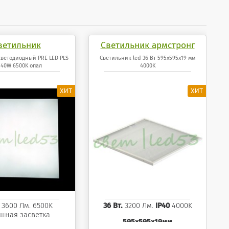
ветильник
Светильник армстронг
иодный PRE LED
светодиодный 36 Вт
светодиодный PRE LED PLS
Светильник led 36 Вт 595x595x19 мм
40W 6500K опал
4000K
40W 6500K опал
595x595x19 мм панель
4000K
. 3600 Лм. 6500K
36 Вт.
3200 Лм.
IP40
4000K
шная засветка
595x595x19мм