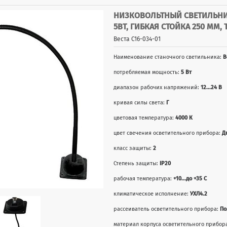
НИЗКОВОЛЬТНЫЙ СВЕТИЛЬНИК 
5ВТ, ГИБКАЯ СТОЙКА 250 ММ,
Веста С16-034-01
Наименование станочного светильника:
В
потребляемая мощность:
5 Вт
диапазон рабочих напряжений:
12...24 В
кривая силы света:
Г
цветовая температура:
4000 К
цвет свечения осветительного прибора:
Д
класс защиты:
2
Степень защиты:
IP20
рабочая температура:
+10...до +35 С
климатическое исполнение:
УХЛ4.2
рассеиватель осветительного прибора:
По
материал корпуса осветительного прибор