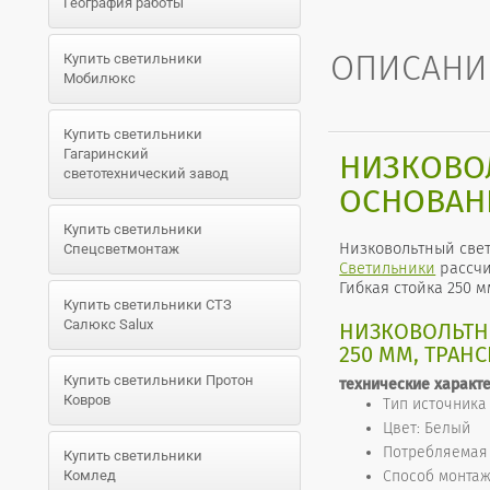
География работы
ОПИСАНИ
Купить светильники
Мобилюкс
Купить светильники
Гагаринский
НИЗКОВОЛ
светотехнический завод
ОСНОВАНИ
Купить светильники
Низковольтный свет
Спецсветмонтаж
Светильники
рассчи
Гибкая стойка 250
Купить светильники СТЗ
Салюкс Salux
НИЗКОВОЛЬТНЫ
250 ММ, ТРАН
Купить светильники Протон
технические характ
Ковров
Тип источника
Цвет: Белый
Потребляемая 
Купить светильники
Комлед
Способ монта