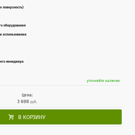
ю поверхность)
го оборудования
ри использовании
шего менеджера
уточняйте наличие
Цена:
3 698
руб.

В КОРЗИНУ