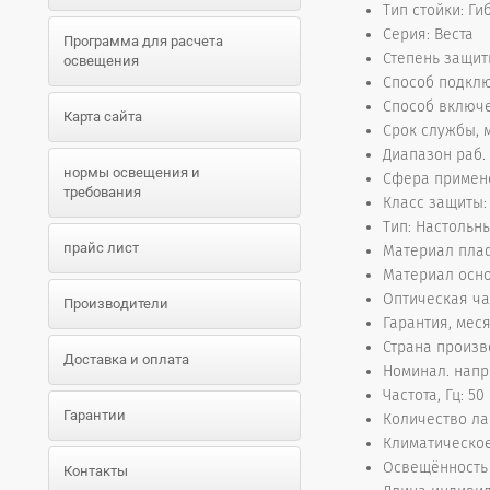
Тип стойки: Ги
Серия: Веста
Программа для расчета
Степень защиты
освещения
Способ подкл
Способ включ
Карта сайта
Срок службы, 
Диапазон раб. 
нормы освещения и
Сфера примене
требования
Класс защиты: 
Тип: Настольн
прайс лист
Материал пла
Материал осно
Оптическая ча
Производители
Гарантия, меся
Страна произв
Доставка и оплата
Номинал. напр
Частота, Гц: 50
Гарантии
Количество ла
Климатическое
Освещённость н
Контакты