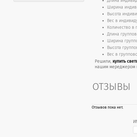
Длина индивид
Ширина индиви
Высота индиви
Вес в индивиду
Количество в г
Длина группов
Ширина группо
Высота группо
Вес в группово
Решили,
купить свет
нашим мереджером п
ОТЗЫВЫ
Отзывов пока нет.
И