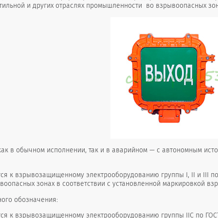
тильной и других отраслях промышленности во взрывоопасных зонах
ак в обычном исполнении, так и в аварийном — с автономным исто
ся к взрывозащищенному электрооборудованию группы I, II и III по
оопасных зонах в соответствии с установленной маркировкой взры
ого обозначения:
тся к взрывозащищенному электрооборудованию группы IIС по ГОСТ