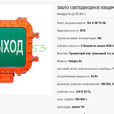
ТАБЛО СВЕТОДИОДНОЕ КВАДРО
Квадро Ex Д-50 АО-3
Класс взрывозащиты:
1Ex d IIB T6 Gb
Ударопрочность:
IK10
Группа условий эксплуатации:
М2
Сейсмостойкость:
9 баллов по шкале MSK-
Монтаж:
Транзитный или тупиковый 3-х жи
Модель:
Квадро Ex
световой поток осветительного прибора:
7
потребляемая мощность:
50 Вт
диапазон рабочих напряжений:
180-250, 5
рабочая сеть:
220 В 50 Гц
срок службы:
100 000 ч
пульсация:
менее 1%