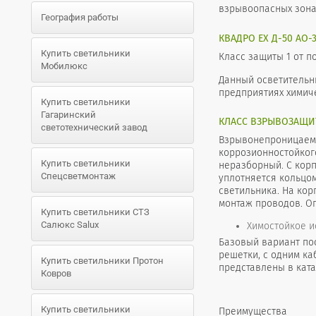
взрывоопасных зона
География работы
КВАДРО EX Д-50 АО-
Купить светильники
Класс защиты 1 от п
Мобилюкс
Данный осветительн
предприятиях химич
Купить светильники
Гагаринский
КЛАСС ВЗРЫВОЗАЩИТЫ
светотехнический завод
Взрывонепроницаемая
коррозионностойког
Купить светильники
неразборный. С кор
Спецсветмонтаж
уплотняется кольцо
светильника. На кор
монтаж проводов. О
Купить светильники СТЗ
Салюкс Salux
Химостойкое и
Базовый вариант пос
решетки, с одним к
Купить светильники Протон
представлены в ката
Ковров
Купить светильники
Преимущества