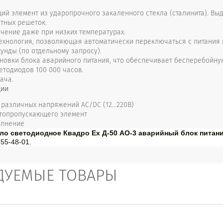
й элемент из ударопрочного закаленного стекла (сталинита). Выд
тных решеток.
чение даже при низких температурах.
ехнология, позволяющая автоматически переключаться с питания 
кунды (по отдельному запросу).
новки блока аварийного питания, что обеспечивает бесперебойну
етодиодов 100 000 часов.
ача.
ции
 различных напряжений АС/DC (12…220В)
топропускающего элемент
олнение
ло светодиодное Квадро Ex Д-50 АО-3 аварийный блок питан
55-48-01.
ДУЕМЫЕ ТОВАРЫ