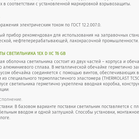
х в соответствии с установленной маркировкой взрывозащиты.
3
оражения электрическим током по ГОСТ 12.2.007.0.
ый прибор рекомендован для использования на заправочных станци
еской, нефтеперерабатывающей, лакокрасочной промышленности.
 СВЕТИЛЬНИКА 1EX D IIС T6 GB
 оболочка светильника состоит из двух частей – корпуса и обеча
о алюминиевого сплава. В металлической обечайке герметично за
пусом обечайка соединяется с помощью винтов, обеспечивающих
м из специального термопластичного эластомера (THERMOLAST TC5C
пусе светильника герметично укреплена вводная коробка, конструк
пции:
сполнение.
тавки: В базовом варианте поставки светильник поставляется с пл
абельным вводом и одной заглушкой. Способы установки, монтажно
логе.