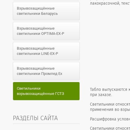
лакокрасочной, текс
Взрывозащищённые
светильники Беларусь
Взрывозащищённые
светильники OPTIMA-EX-P
Взрывозащищённые
светильники LINE-EX-P
Взрывозащищённые
светильники Промлед Ex
Светильники
Табло выпускаются к
взрывозащищённые ГСТЗ
при заказе.
Светильники относят
применения во взрыв
РАЗДЕЛЫ САЙТА
Расшифровка условн
Светильники относя