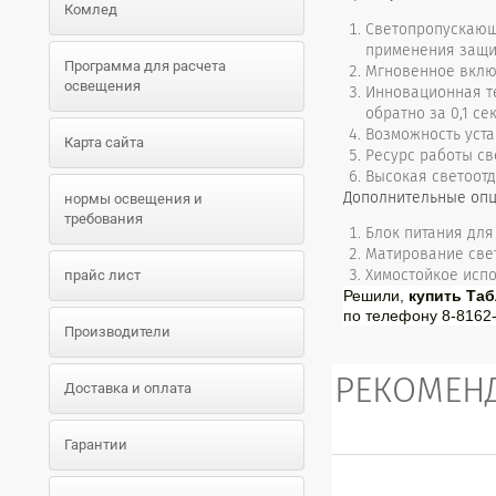
Комлед
Светопропускающи
применения защи
Программа для расчета
Мгновенное вклю
освещения
Инновационная т
обратно за 0,1 се
Возможность уста
Карта сайта
Ресурс работы св
Высокая светоотд
Дополнительные оп
нормы освещения и
требования
Блок питания для
Матирование све
Химостойкое исп
прайс лист
Решили,
купить Таб
по телефону 8-8162-
Производители
РЕКОМЕН
Доставка и оплата
Гарантии