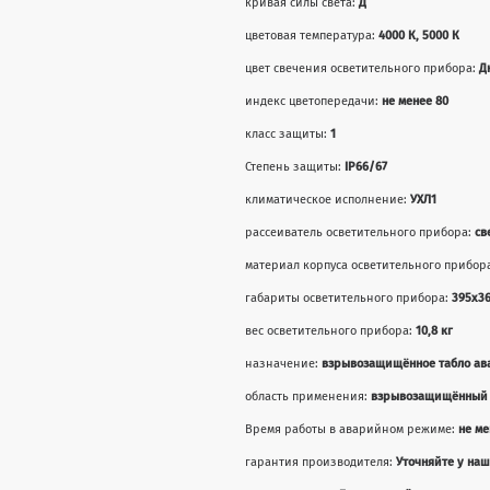
кривая силы света:
Д
цветовая температура:
4000 К, 5000 К
цвет свечения осветительного прибора:
Д
индекс цветопередачи:
не менее 80
класс защиты:
1
Степень защиты:
IP66/67
климатическое исполнение:
УХЛ1
рассеиватель осветительного прибора:
св
материал корпуса осветительного прибор
габариты осветительного прибора:
395x3
вес осветительного прибора:
10,8 кг
назначение:
взрывозащищённое табло ав
область применения:
взрывозащищённый 
Время работы в аварийном режиме:
не ме
гарантия производителя:
Уточняйте у на