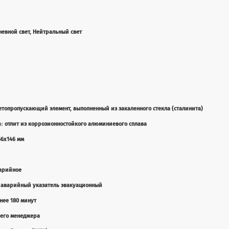
невной свет, Нейтральный свет
етопропускающий элемент, выполненный из закаленного стекла (сталинита)
а:
отлит из коррозионностойкого алюминиевого сплава
66x146 мм
арийное
аварийный указатель эвакуационный
нее 180 минут
шего менеджера