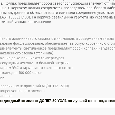
а. Колпак представляет собой светопропускающий элемент, отлит
льце. С корпусом колпак соединяется посредством резьбового л
щиты внутреннего объема от влаги или пыли соединение уплотняет
AST TC5CSZ B100). На корпусе светильника герметично укреплена 
анзитный монтаж светильников.
ального алюминиевого сплава с минимальным содержанием титана 
тановое фосфацирование, обеспечивает высокую корозийную стойк
ие элементы светильников представляют собой колпаки из удароп
закалённого стекла (сталинита).
чение даже при низких температурах.
осекундным импульсам большой энергии.
дартам ЭМС и гармоникам светового потока.
етодиодов 100 000 часов.
ции
 различных напряжений АС/DC (12…220В)
топропускающего элемент
олнение
етодиодный комплекс ДСП57-80 УХЛ1 по лучшей цене
, тогда с