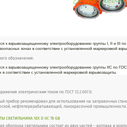
ся к взрывозащищенному электрооборудованию группы I, II и III 
ывоопасных
зонах в соответствии с установленной маркировкой взр
ого обозначения:
тся к взрывозащищенному электрооборудованию группы IIС по ГОС
х в соответствии с установленной маркировкой взрывозащиты.
оражения электрическим током по ГОСТ 12.2.007.0.
ый прибор рекомендован для использования на заправочных станци
еской, нефтеперерабатывающей, лакокрасочной промышленности.
 СВЕТИЛЬНИКА 1EX D IIС T6 GB
 оболочка светильника состоит из двух частей – колпака и корпу