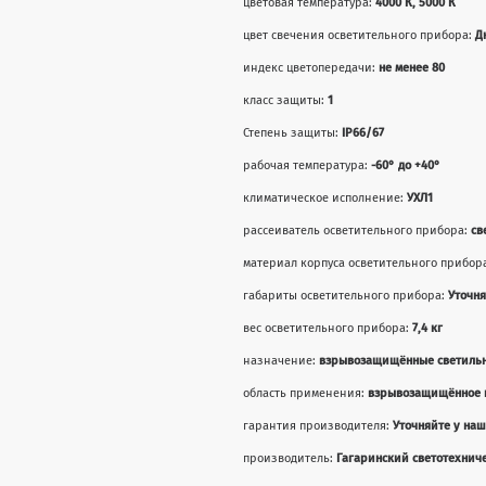
цветовая температура:
4000 К, 5000 К
цвет свечения осветительного прибора:
Д
индекс цветопередачи:
не менее 80
класс защиты:
1
Степень защиты:
IP66/67
рабочая температура:
-60° до +40°
климатическое исполнение:
УХЛ1
рассеиватель осветительного прибора:
св
материал корпуса осветительного прибор
габариты осветительного прибора:
Уточн
вес осветительного прибора:
7,4 кг
назначение:
взрывозащищённые светиль
область применения:
взрывозащищённое 
гарантия производителя:
Уточняйте у на
производитель:
Гагаринский светотехниче