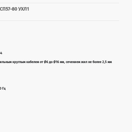
П57-80 УХЛ1
64
льным круглым кабелем от Ø6 до Ø16 мм, сечением жил не более 2,5 мм
0 Гц