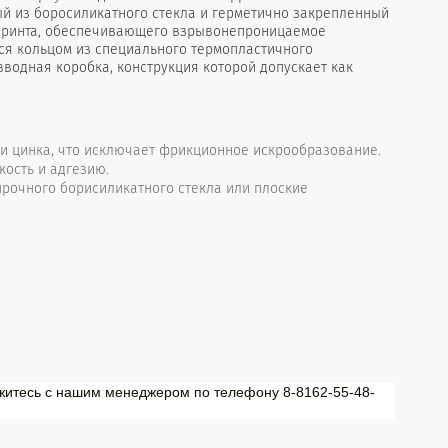
ый из боросиликатного стекла и герметично закрепленный
абиринта, обеспечивающего взрывонепроницаемое
ся кольцом из специального термопластичного
вводная коробка, конструкция которой допускает как
и цинка, что исключает фрикционное искрообразование.
ость и адгезию.
рочного борисиликатного стекла или плоские
вяжитесь с нашим менеджером по телефону 8-8162-55-48-