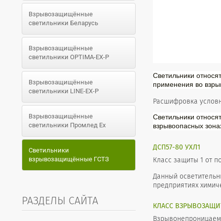
Взрывозащищённые
светильники Беларусь
Взрывозащищённые
светильники OPTIMA-EX-P
Светильники относят
Взрывозащищённые
применения во взр
светильники LINE-EX-P
Расшифровка условн
Взрывозащищённые
Светильники относя
светильники Промлед Ex
взрывоопасных зона
ДСП57-80 УХЛ1
Светильники
взрывозащищённые ГСТЗ
Класс защиты 1 от п
Данный осветительн
предприятиях химич
РАЗДЕЛЫ САЙТА
КЛАСС ВЗРЫВОЗАЩИТЫ
Взрывонепроницаемая