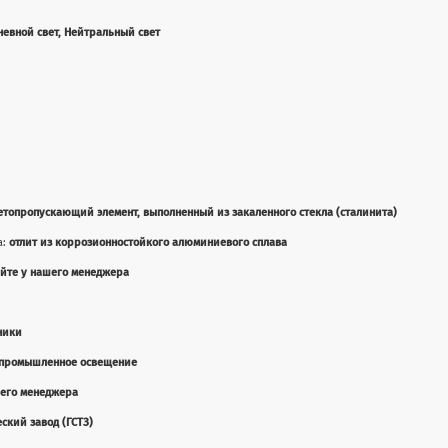
невной свет, Нейтральный свет
етопропускающий элемент, выполненный из закаленного стекла (сталинита)
а:
отлит из коррозионностойкого алюминиевого сплава
яйте у нашего менеджера
ники
промышленное освещение
шего менеджера
ский завод (ГСТЗ)