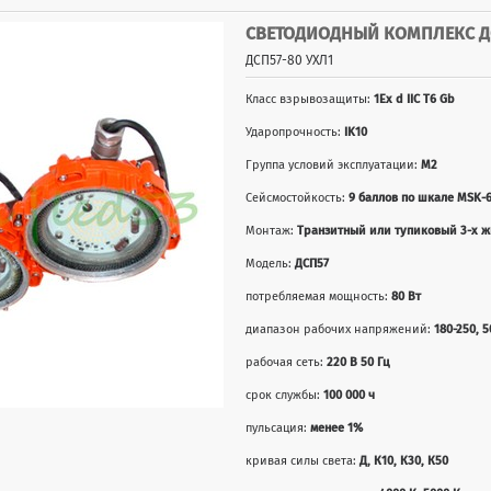
СВЕТОДИОДНЫЙ КОМПЛЕКС ДС
ДСП57-80 УХЛ1
Класс взрывозащиты:
1Ex d IIС T6 Gb
Ударопрочность:
IK10
Группа условий эксплуатации:
М2
Сейсмостойкость:
9 баллов по шкале MSK-
Монтаж:
Транзитный или тупиковый 3-х жи
Модель:
ДСП57
потребляемая мощность:
80 Вт
диапазон рабочих напряжений:
180-250, 5
рабочая сеть:
220 В 50 Гц
срок службы:
100 000 ч
пульсация:
менее 1%
кривая силы света:
Д, К10, К30, К50