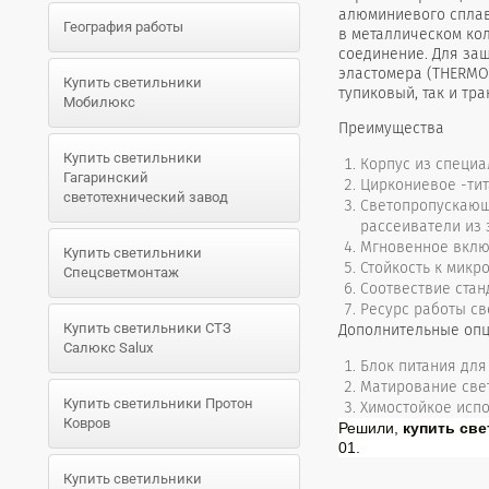
алюминиевого сплав
География работы
в металлическом ко
соединение. Для за
эластомера (THERMOL
Купить светильники
тупиковый, так и тр
Мобилюкс
Преимущества
Купить светильники
Корпус из специ
Гагаринский
Циркониевое -ти
светотехнический завод
Светопропускающ
рассеиватели из 
Мгновенное вклю
Купить светильники
Стойкость к микр
Спецсветмонтаж
Соотвествие стан
Ресурс работы св
Купить светильники СТЗ
Дополнительные оп
Салюкс Salux
Блок питания для
Матирование све
Купить светильники Протон
Химостойкое исп
Ковров
Решили,
купить св
01.
Купить светильники