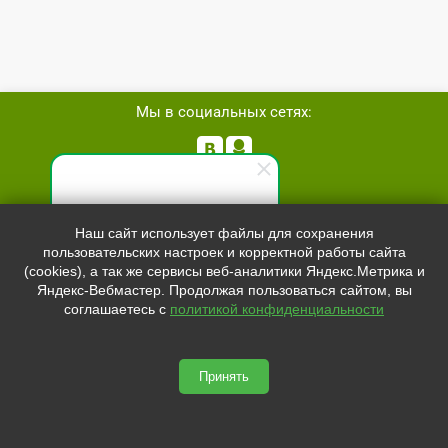
Мы в социальных сетях:


Телефон:
+7 (8162)
554801
Специалист по продажам
Наш сайт использует файлы для сохранения
+7 (952)
4829892
пользовательских настроек и корректной работы сайта
Здравствуйте! Готов(-а)
sale@svetled53.ru
(cookies), а так же сервисы веб-аналитики Яндекс.Метрика и
помочь вам. Напишите мне,
Яндекс-Вебмастер. Продолжая пользоваться сайтом, вы
если у вас появятся вопросы.
Адрес:
соглашаетесь с
политикой конфиденциальности
173021, Россия, Великий Новгород, ул.Нехинская, 59Б, офис
1.8
Принять
svetled53.ru © 2026
Сайт сделан по
сертификату качества Placemark