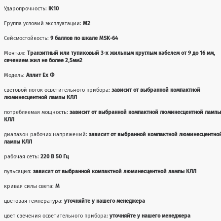
Ударопрочность:
IK10
Группа условий эксплуатации:
М2
Сейсмостойкость:
9 баллов по шкале MSK-64
Монтаж:
Транзитный или тупиковый 3-х жильным круглым кабелем от 9 до 16 мм,
сечением жил не более 2,5мм2
Модель:
Аплит Ех Ф
световой поток осветительного прибора:
зависит от выбранной компактной
люминесцентной лампы КЛЛ
потребляемая мощность:
зависит от выбранной компактной люминесцентной ламп
КЛЛ
диапазон рабочих напряжений:
зависит от выбранной компактной люминесцентно
лампы КЛЛ
рабочая сеть:
220 В 50 Гц
пульсация:
зависит от выбранной компактной люминесцентной лампы КЛЛ
кривая силы света:
М
цветовая температура:
уточняйте у нашего менеджера
цвет свечения осветительного прибора:
уточняйте у нашего менеджера