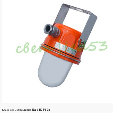
Класс взрывозащиты:
1Ex d IIС T6 Gb