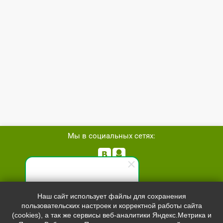
Мы в социальных сетях:


Телефон:
+7 (8162)
554801
Специалист по продажам
Наш сайт использует файлы для сохранения
+7 (952)
4829892
пользовательских настроек и корректной работы сайта
Здравствуйте! Готов(-а)
sale@svetled53.ru
(cookies), а так же сервисы веб-аналитики Яндекс.Метрика и
помочь вам. Напишите мне,