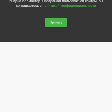
Яндекс-Вебмастер. Продолжая пользоваться сайтом, вы
если у вас появятся вопросы.
Адрес:
соглашаетесь с
политикой конфиденциальности
173021, Россия, Великий Новгород, ул.Нехинская, 59Б, офис
1.8
Принять
svetled53.ru © 2026
Сайт сделан по
сертификату качества Placemark