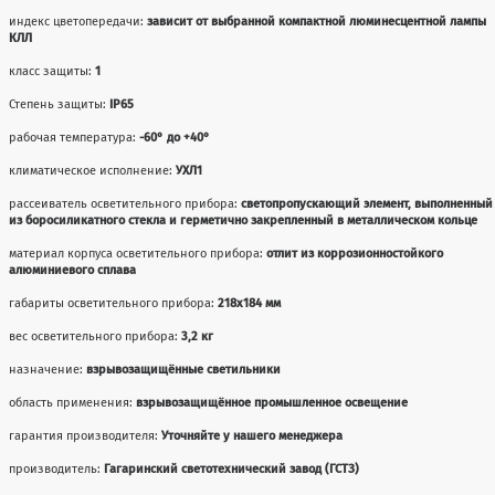
индекс цветопередачи:
зависит от выбранной компактной люминесцентной лампы
КЛЛ
класс защиты:
1
Степень защиты:
IP65
рабочая температура:
-60° до +40°
климатическое исполнение:
УХЛ1
рассеиватель осветительного прибора:
светопропускающий элемент, выполненный
из боросиликатного стекла и герметично закрепленный в металлическом кольце
материал корпуса осветительного прибора:
отлит из коррозионностойкого
алюминиевого сплава
габариты осветительного прибора:
218x184 мм
вес осветительного прибора:
3,2 кг
назначение:
взрывозащищённые светильники
область применения:
взрывозащищённое промышленное освещение
гарантия производителя:
Уточняйте у нашего менеджера
производитель:
Гагаринский светотехнический завод (ГСТЗ)