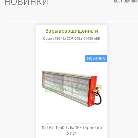
НОВИНКИ
ВСЕ НОВИНКИ
Взрывозащищённый
светодиодный
Орион 150 1Ex ССМ-ССВз-01-150 АВН
светильник Орион 150 1Ex
ССМ-ССВз-01-150 АВН
150 Вт. 19500 Лм 1Ех гарантия
5 лет